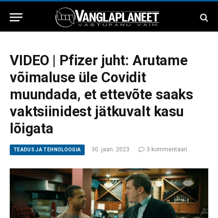
VIDEO | Pfizer juht: Arutame
võimaluse üle Covidit
muundada, et ettevõte saaks
vaktsiinidest jätkuvalt kasu
lõigata
30. jaan. 2023
3 kommentaari
TEADUS JA TEHNOLOOGIA