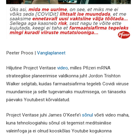
Peeter Proos |
Vanglaplaneet
Hiljutine Project Veritase
video
, milles Pfizeri mRNA
strateegilise planeerimise valdkonna juht Jordon Trishton
Walker selgitab, kuidas farmaatsiafirma tegeleb Covidi viiruse
muundamise ja selle tugevamaks muutmisega, on tänaseks
päevaks Youtubest kõrvaldatud.
Project Veritase juhi James O’Keefe’i
sõnul
võeti video maha,
kuna tehnoloogiahiiu sõnul oli tegemist meditsiinilise
valeinfoga ja ei olnud kooskõlas Youtube kogukonna