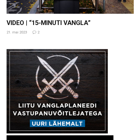
VIDEO | “15-MINUTI VANGLA”
21. mai 2023
2