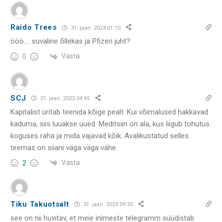
Raido Trees
31. jaan. 2023 01:10
ööö…. suvaline õllekas ja Pfizeri juht?
Vasta
0
SCJ
31. jaan. 2023 04:45
Kapitalist üritab teenida kõige pealt. Kui võimalused hakkavad
kaduma, siis luuakse uued. Meditsiin on ala, kus liigub tohutus
koguses raha ja mida vajavad kõik. Avalikustatud selles
teemas on siiani väga väga vähe.
Vasta
2
Tiku Takuotsalt
31. jaan. 2023 09:35
see on nii huvitav, et meie inimeste telegramm süüdistab