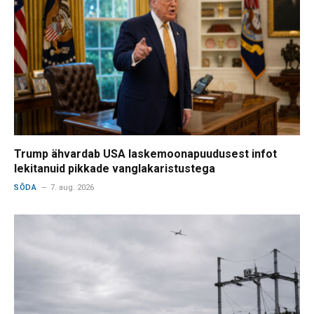
Trump ähvardab USA laskemoonapuudusest infot
lekitanuid pikkade vanglakaristustega
SÕDA
7. aug. 2026