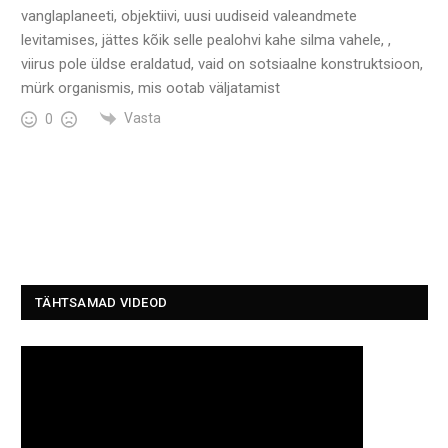
vanglaplaneeti, objektiivi, uusi uudiseid valeandmete
levitamises, jättes kõik selle pealohvi kahe silma vahele, ,
viirus pole üldse eraldatud, vaid on sotsiaalne konstruktsioon,
mürk organismis, mis ootab väljatamist
Vasta
0
TÄHTSAMAD VIDEOD