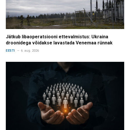
Jätkub libaoperatsiooni ettevalmistus: Ukraina
droonidega võidakse lavastada Venemaa rünnak
EESTI
6. aug. 2026