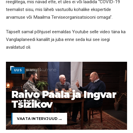
reeglitega, mis nävad ette, et üles ei või laadida “COVID-19
teemalist sisu, mis läheb vastuollu kohalike ekspertide
arvamuse või Maailma Terviseorganisatsiooni omaga”.
Täpselt samal põhjusel eemaldas Youtube selle video täna ka
Vanglaplaneedi kanalilt ja juba enne seda kui see isegi
avaldatud oli.
UUS
Raivo Paala ja Ingvar
Tšižikov
VAATA INTERVJUUD