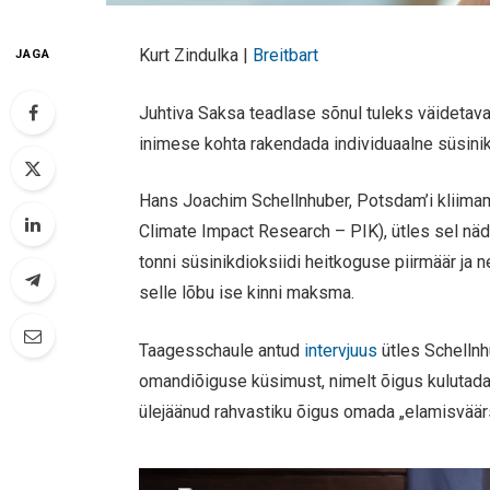
Kurt Zindulka |
Breitbart
JAGA
Juhtiva Saksa teadlase sõnul tuleks väidetav
inimese kohta rakendada individuaalne süsinikd
Hans Joachim Schellnhuber, Potsdam’i kliimam
Climate Impact Research – PIK), ütles sel näd
tonni süsinikdioksiidi heitkoguse piirmäär ja 
selle lõbu ise kinni maksma.
Taagesschaule antud
intervjuus
ütles Schellnh
omandiõiguse küsimust, nimelt õigus kulutad
ülejäänud rahvastiku õigus omada „elamisväär