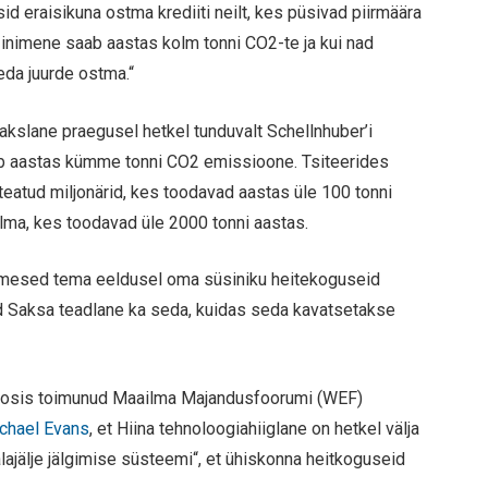
sid eraisikuna ostma krediiti neilt, kes püsivad piirmäära
a inimene saab aastas kolm tonni CO2-te ja kui nad
seda juurde ostma.“
kslane praegusel hetkel tunduvalt Schellnhuber’i
dab aastas kümme tonni CO2 emissioone. Tsiteerides
 teatud miljonärid, kes toodavad aastas üle 100 tonni
lma, kes toodavad üle 2000 tonni aastas.
 inimesed tema eeldusel oma süsiniku heitekoguseid
nud Saksa teadlane ka seda, kuidas seda kavatsetakse
avosis toimunud Maailma Majandusfoorumi (WEF)
ichael Evans
, et Hiina tehnoloogiahiiglane on hetkel välja
alajälje jälgimise süsteemi“, et ühiskonna heitkoguseid