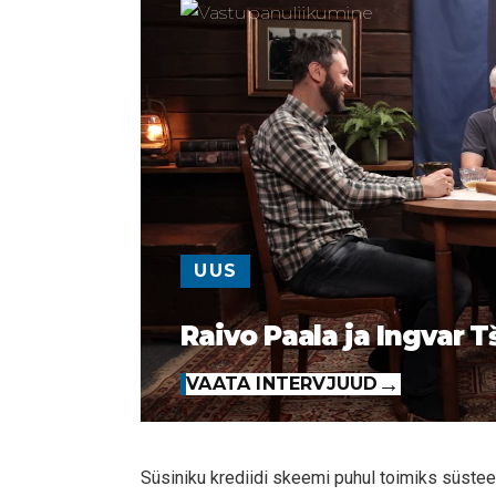
UUS
Raivo Paala ja Ingvar T
VAATA INTERVJUUD
Süsiniku krediidi skeemi puhul toimiks süstee