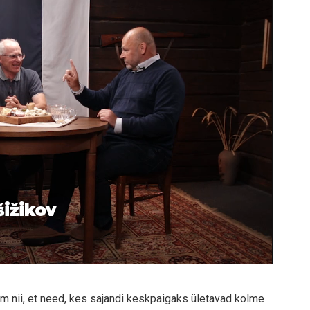
šižikov
m nii, et need, kes sajandi keskpaigaks ületavad kolme