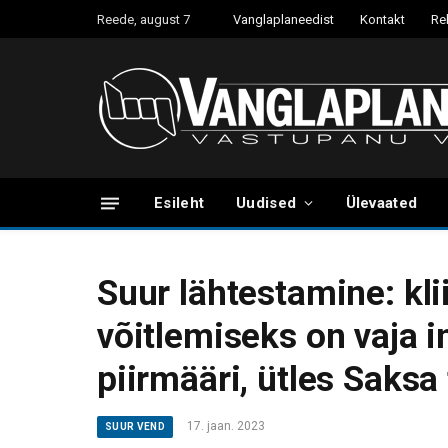
Reede, august 7
Vanglaplaneedist
Kontakt
Re
Esileht
Uudised
Ülevaated
Suur lähtestamine: kl
võitlemiseks on vaja 
piirmääri, ütles Saksa
17. jaan. 2023
SUUR VEND