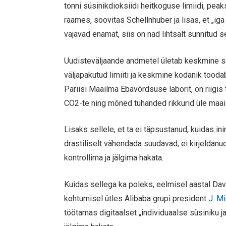
tonni süsinikdioksiidi heitkoguse limiidi, peak
raames, soovitas Schellnhuber ja lisas, et „ig
vajavad enamat, siis on nad lihtsalt sunnitud 
Uudisteväljaande andmetel ületab keskmine sa
väljapakutud limiiti ja keskmine kodanik too
Pariisi Maailma Ebavõrdsuse laborit, on riigis
CO2-te ning mõned tuhanded rikkurid üle maai
Lisaks sellele, et ta ei täpsustanud, kuidas
drastiliselt vähendada suudavad, ei kirjelda
kontrollima ja jälgima hakata.
Kuidas sellega ka poleks, eelmisel aastal D
kohtumisel ütles Alibaba grupi president
J. M
töötamas digitaalset „individuaalse süsiniku j