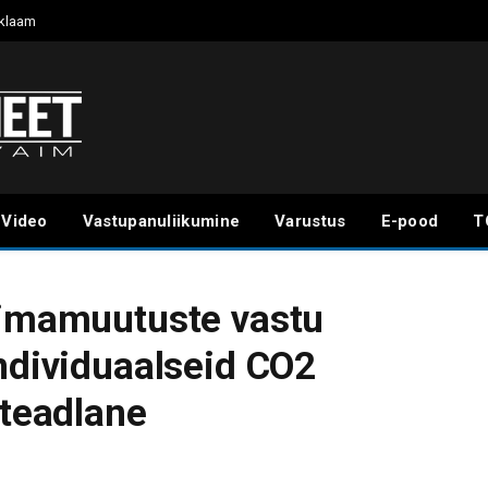
klaam
Video
Vastupanuliikumine
Varustus
E-pood
T
iimamuutuste vastu
individuaalseid CO2
 teadlane