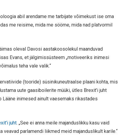
noloogia abil arendame me tarbijate võimekust ise oma
uidas me reisime, mida me sööme, mida nad platvormil
l käimas oleval Davosi aastakoosolekul maanduvad
lisas Evans, et jälgimissüsteem „motiveeriks inimesi
võimalus teha vale valik.“
servatiivide (tooride) süsinikuneutraalse plaani kohta, mis
stama uute gaasiboilerite müüki, ütles Brexit’i juht
ab Lääne inimesed ainult vaesemaks rikastades
xit’i juht
. „See ei anna meile majanduslikku kasu vaid
ta veavad parlamendi liikmed meid majanduslikult karile.“