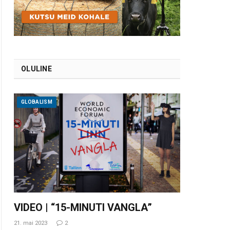
OLULINE
GLOBALISM
VIDEO | “15-MINUTI VANGLA”
21. mai 2023
2