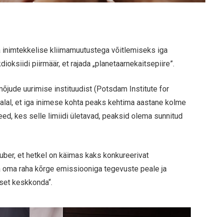
a inimtekkelise kliimamuutustega võitlemiseks iga
ioksiidi piirmäär, et rajada „planetaarnekaitsepiire”.
õjude uurimise instituudist (Potsdam Institute for
alal, et iga inimese kohta peaks kehtima aastane kolme
need, kes selle limiidi ületavad, peaksid olema sunnitud
uber, et hetkel on käimas kaks konkureerivat
a oma raha kõrge emissiooniga tegevuste peale ja
set keskkonda“.