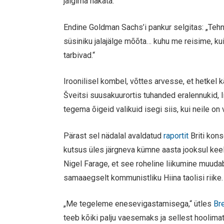
jälgima hakata.
Endine Goldman Sachs’i pankur selgitas: „Teh
süsiniku jalajälge mõõta… kuhu me reisime, k
tarbivad.“
Iroonilisel kombel, võttes arvesse, et hetke
Šveitsi suusakuurortis tuhanded eralennukid, 
tegema õigeid valikuid isegi siis, kui neile on 
Pärast sel nädalal avaldatud
raportit
Briti kon
kutsus üles järgneva kümne aasta jooksul keelu
Nigel Farage, et see roheline liikumine muud
samaaegselt kommunistliku Hiina taolisi riike.
„Me tegeleme enesevigastamisega,“ ütles
Bre
teeb kõiki palju vaesemaks ja sellest hoolima