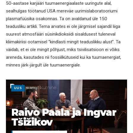
50-aastase karjääri tuumaenergiaalaste uuringute alal,
sealhulgas töötanud USA mereväe uurimislaboratooriumi
plasmafüüsika osakonnas. Ta on avaldanud üle 150
teadusliku artikli. Tema arvates ei ole järgmisel sajandil liiga
suurest atmosfääri süsinikdioksiidi sisaldusest tuleneval
kliimakiriisi ootamisel “kindlasti mingit teaduslikku alust”. Ta
väidab, et ei ole mingit põhjust, miks tsivilisatsioon ei võiks
areneda, kasutades nii fossiilkütuseid kui ka tuumaenergiat,
minnes järk-järgult üle tuumaenergiale.
UUS
Raivo Paala ja Ingvar
Tšižikov