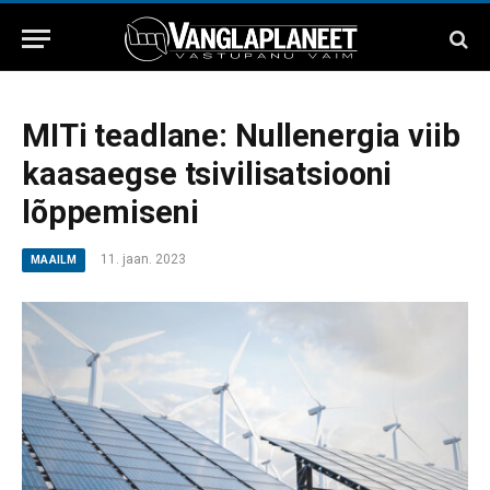
MITi teadlane: Nullenergia viib
kaasaegse tsivilisatsiooni
lõppemiseni
11. jaan. 2023
MAAILM