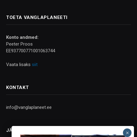
TOETA VANGLAPLANEETI
Konto andmed:
Peeter Proos
EE937700771001063744
Vaata lisaks
siit
KONTAKT
info@vanglaplaneet.ee
JÄLGI SOTSIAALMEEDIAS