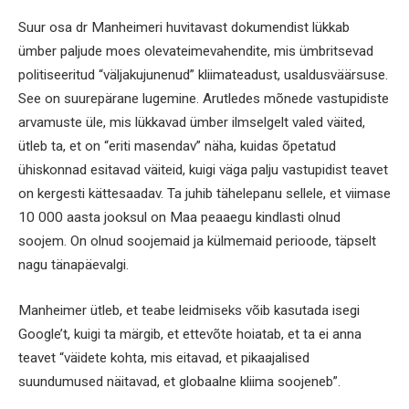
Suur osa dr Manheimeri huvitavast dokumendist lükkab
ümber paljude moes olevateimevahendite, mis ümbritsevad
politiseeritud “väljakujunenud” kliimateadust, usaldusväärsuse.
See on suurepärane lugemine. Arutledes mõnede vastupidiste
arvamuste üle, mis lükkavad ümber ilmselgelt valed väited,
ütleb ta, et on “eriti masendav” näha, kuidas õpetatud
ühiskonnad esitavad väiteid, kuigi väga palju vastupidist teavet
on kergesti kättesaadav. Ta juhib tähelepanu sellele, et viimase
10 000 aasta jooksul on Maa peaaegu kindlasti olnud
soojem. On olnud soojemaid ja külmemaid perioode, täpselt
nagu tänapäevalgi.
Manheimer ütleb, et teabe leidmiseks võib kasutada isegi
Google’t, kuigi ta märgib, et ettevõte hoiatab, et ta ei anna
teavet “väidete kohta, mis eitavad, et pikaajalised
suundumused näitavad, et globaalne kliima soojeneb”.