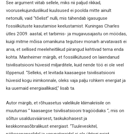
See argument viitab sellele, miks nii paljud rikkad,
voorusekujunduslikud kuulsused ei poolda mitte ainult
netonulli, vaid “tõelist” nulli, mis tähendab igasuguse
fossiilkütuste kasutamise keelustamist. Kuningas Charles
ütles 2009. aastal, et tarbimis- ja mugavusajastu on möödas,
kuigi mitme mõisa omanikuna tegutsev monarh arvatavasti ei
arva, et sellised meeleheitlikud piirangud kehtivad tema enda
kohta. Manheimer märgib, et fossiilkütused on laiendanud
tsivilisatsiooni hüvesid miljarditele, kuid nende töö ei ole veel
lõppenud. “Selleks, et levitada kaasaegse tsivilisatsiooni
hüvesid kogu inimkonnale, oleks vaja palju rohkem energiat ja
ka uuemaid energiaallikaid,” lisab ta.
Autor märgib, et rõhuasetus valelikule kliimakriisile on
muutumas ” kaasaegse tsivilisatsiooni tragöödiaks “, mis on
sõltuv usaldusväärsest, taskukohasest ja
keskkonnasõbralikust energiast. “Tuuleveskitel,