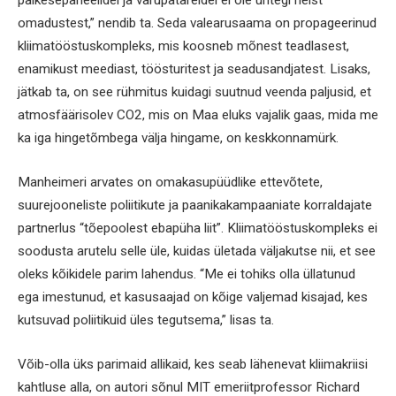
päikesepaneelidel ja varupatareidel ei ole ühtegi neist
omadustest,” nendib ta. Seda valearusaama on propageerinud
kliimatööstuskompleks, mis koosneb mõnest teadlasest,
enamikust meediast, töösturitest ja seadusandjatest. Lisaks,
jätkab ta, on see rühmitus kuidagi suutnud veenda paljusid, et
atmosfäärisolev CO2, mis on Maa eluks vajalik gaas, mida me
ka iga hingetõmbega välja hingame, on keskkonnamürk.
Manheimeri arvates on omakasupüüdlike ettevõtete,
suurejooneliste poliitikute ja paanikakampaaniate korraldajate
partnerlus “tõepoolest ebapüha liit”. Kliimatööstuskompleks ei
soodusta arutelu selle üle, kuidas ületada väljakutse nii, et see
oleks kõikidele parim lahendus. “Me ei tohiks olla üllatunud
ega imestunud, et kasusaajad on kõige valjemad kisajad, kes
kutsuvad poliitikuid üles tegutsema,” lisas ta.
Võib-olla üks parimaid allikaid, kes seab lähenevat kliimakriisi
kahtluse alla, on autori sõnul MIT emeriitprofessor Richard