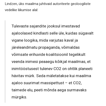
Lindzen, üks maailma juhtivaid autoriteete geoloogiliste
vedelike liikumise alal:
Tulevaste sajandite jooksul imestavad
ajaloolased kindlasti selle üle, kuidas sügavalt
vigane loogika, mida varjutas kaval ja
järeleandmatu propaganda, võimaldas
võimsate erihuvide koalitsioonil tegelikult
veenda inimesi peaaegu kõikjal maailmas, et
inimtööstusest tulenev CO2 on ohtlik planeeti
hävitav mürk. Seda mäletatakse kui maailma
ajaloo suurimat massipettust – et CO2,
taimede elu, peeti mõnda aega surmavaks
mürgiks.