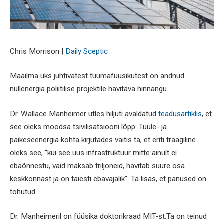
Chris Morrison |
Daily Sceptic
Maailma üks juhtivatest tuumafüüsikutest on andnud
nullenergia poliitilise projektile hävitava hinnangu.
Dr. Wallace Manheimer ütles hiljuti avaldatud
teadusartiklis
, et
see oleks moodsa tsivilisatsiooni lõpp. Tuule- ja
päikeseenergia kohta kirjutades väitis ta, et eriti traagiline
oleks see, “kui see uus infrastruktuur mitte ainult ei
ebaõnnestu, vaid maksab triljoneid, hävitab suure osa
keskkonnast ja on täiesti ebavajalik”. Ta lisas, et panused on
tohutud.
Dr. Manheimeril on füüsika doktorikraad MIT-st.Ta on teinud