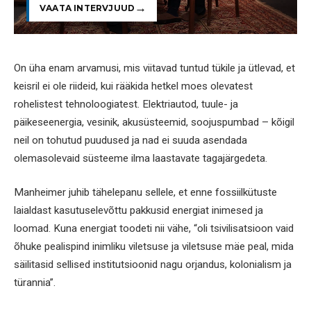
VAATA INTERVJUUD
On üha enam arvamusi, mis viitavad tuntud tükile ja ütlevad, et
keisril ei ole riideid, kui rääkida hetkel moes olevatest
rohelistest tehnoloogiatest. Elektriautod, tuule- ja
päikeseenergia, vesinik, akusüsteemid, soojuspumbad – kõigil
neil on tohutud puudused ja nad ei suuda asendada
olemasolevaid süsteeme ilma laastavate tagajärgedeta.
Manheimer juhib tähelepanu sellele, et enne fossiilkütuste
laialdast kasutuselevõttu pakkusid energiat inimesed ja
loomad. Kuna energiat toodeti nii vähe, “oli tsivilisatsioon vaid
õhuke pealispind inimliku viletsuse ja viletsuse mäe peal, mida
säilitasid sellised institutsioonid nagu orjandus, kolonialism ja
türannia”.