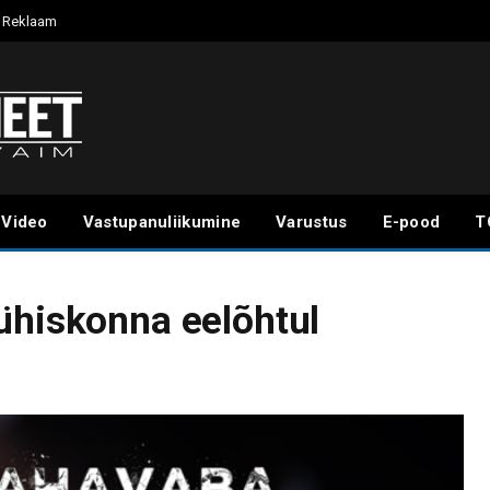
Reklaam
Video
Vastupanuliikumine
Varustus
E-pood
T
ühiskonna eelõhtul