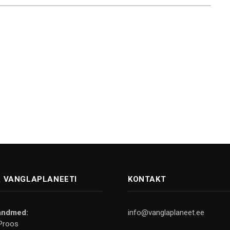
 VANGLAPLANEETI
KONTAKT
andmed:
info@vanglaplaneet.ee
Proos