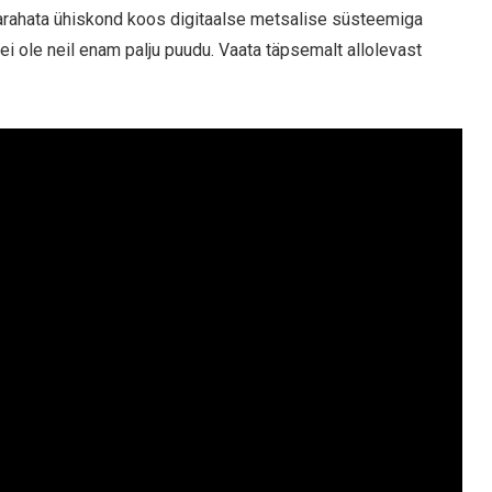
ularahata ühiskond koos digitaalse metsalise süsteemiga
ei ole neil enam palju puudu. Vaata täpsemalt allolevast