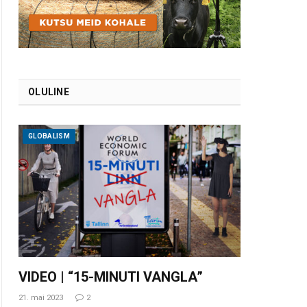
OLULINE
GLOBALISM
VIDEO | “15-MINUTI VANGLA”
21. mai 2023
2