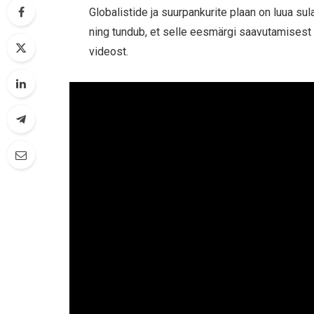
Globalistide ja suurpankurite plaan on luua s
ning tundub, et selle eesmärgi saavutamisest 
videost.