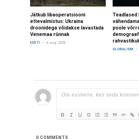
Jätkub libaoperatsiooni
Teadlased 
ettevalmistus: Ukraina
vähendama
droonidega võidakse lavastada
poole võrr
Venemaa rünnak
demograafi
rahvastiku
EESTI
6. aug. 2026
GLOBALISM
0
COMMENTS