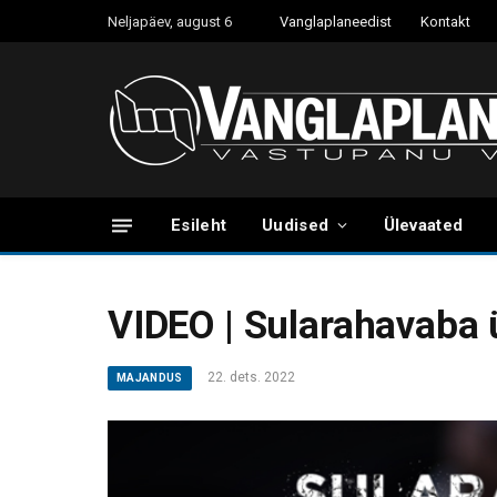
Neljapäev, august 6
Vanglaplaneedist
Kontakt
Esileht
Uudised
Ülevaated
VIDEO | Sularahavaba 
22. dets. 2022
MAJANDUS