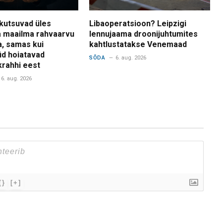
kutsuvad üles
Libaoperatsioon? Leipzigi
 maailma rahvaarvu
lennujaama droonijuhtumites
a, samas kui
kahtlustatakse Venemaad
d hoiatavad
SÕDA
6. aug. 2026
krahhi eest
6. aug. 2026
{}
[+]