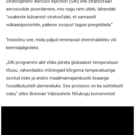
Stratospheric Aerosol Injection (SAI) ehk stratosfääri
aerosoolide piserdamine, mis nagu nimi ütleb, tähendab
“osakeste külvamist stratosfääri, et sarnaselt
vulkaanipursetele, päikese soojust tagasi peegeldada.”
Teisisõnu see, mida paljud nimetavad chemtrailideks või
keemiajälgedeks.
„SAI programmi abil võiks piirata globaalset temperatuuri
tõusu, vähendades mõningaid kõrgema temperatuuriga
seotud riske ja andes maailmamajandusele lisaaega
fossiilkütustelt üleminekuks. See protsess on ka suhteliselt
odav,” ütles Brennan Välissuhete Nõukogu konverentsil.