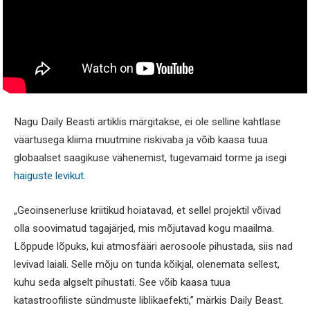
Nagu Daily Beasti artiklis märgitakse, ei ole selline kahtlase
väärtusega kliima muutmine riskivaba ja võib kaasa tuua
globaalset saagikuse vähenemist, tugevamaid torme ja isegi
haiguste levikut
.
„Geoinsenerluse kriitikud hoiatavad, et sellel projektil võivad
olla soovimatud tagajärjed, mis mõjutavad kogu maailma.
Lõppude lõpuks, kui atmosfääri aerosoole pihustada, siis nad
levivad laiali. Selle mõju on tunda kõikjal, olenemata sellest,
kuhu seda algselt pihustati. See võib kaasa tuua
katastroofiliste sündmuste liblikaefekti,” märkis Daily Beast.