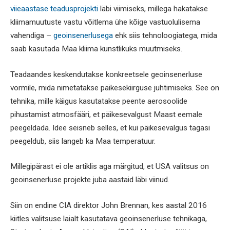
viieaastase teadusprojekti
läbi viimiseks, millega hakatakse
kliimamuutuste vastu võitlema ühe kõige vastuolulisema
vahendiga –
geoinsenerlusega
ehk siis tehnoloogiatega, mida
saab kasutada Maa kliima kunstlikuks muutmiseks.
Teadaandes keskendutakse konkreetsele geoinsenerluse
vormile, mida nimetatakse päikesekiirguse juhtimiseks. See on
tehnika, mille käigus kasutatakse peente aerosoolide
pihustamist atmosfääri, et päikesevalgust Maast eemale
peegeldada. Idee seisneb selles, et kui päikesevalgus tagasi
peegeldub, siis langeb ka Maa temperatuur.
Millegipärast ei ole artiklis aga märgitud, et USA valitsus on
geoinsenerluse projekte juba aastaid läbi viinud.
Siin on endine CIA direktor John Brennan, kes aastal 2016
kiitles valitsuse laialt kasutatava geoinsenerluse tehnikaga,