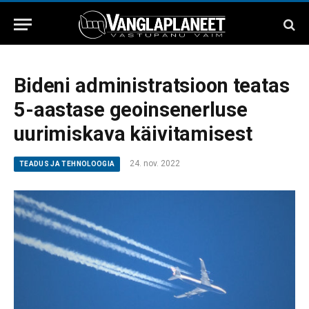
Bideni administratsioon teatas
5-aastase geoinsenerluse
uurimiskava käivitamisest
24. nov. 2022
TEADUS JA TEHNOLOOGIA