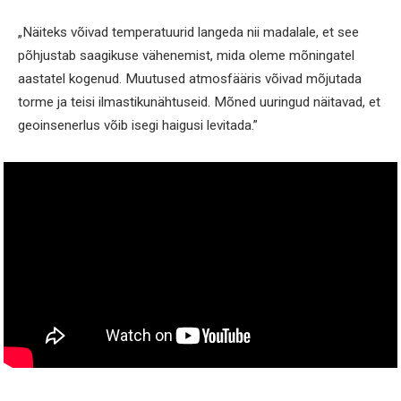
„Näiteks võivad temperatuurid langeda nii madalale, et see
põhjustab saagikuse vähenemist, mida oleme mõningatel
aastatel kogenud. Muutused atmosfääris võivad mõjutada
torme ja teisi ilmastikunähtuseid. Mõned uuringud näitavad, et
geoinsenerlus võib isegi haigusi levitada.”