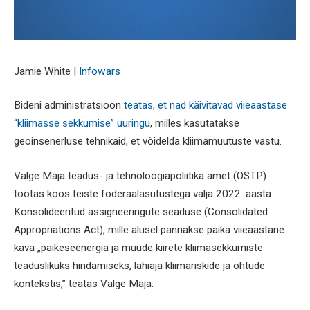
Jamie White |
Infowars
Bideni administratsioon
teatas, et nad käivitavad viieaastase
“kliimasse sekkumise” uuringu
, milles kasutatakse
geoinsenerluse tehnikaid, et võidelda kliimamuutuste vastu.
Valge Maja teadus- ja tehnoloogiapoliitika amet (OSTP)
töötas koos teiste föderaalasutustega välja 2022. aasta
Konsolideeritud assigneeringute seaduse (Consolidated
Appropriations Act), mille alusel pannakse paika viieaastane
kava „päikeseenergia ja muude kiirete kliimasekkumiste
teaduslikuks hindamiseks, lähiaja kliimariskide ja ohtude
kontekstis,” teatas Valge Maja.