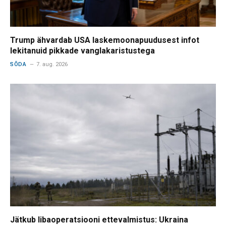
Trump ähvardab USA laskemoonapuudusest infot
lekitanuid pikkade vanglakaristustega
SÕDA
7. aug. 2026
Jätkub libaoperatsiooni ettevalmistus: Ukraina