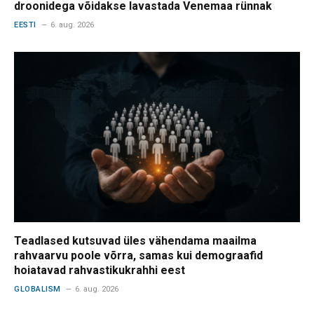
droonidega võidakse lavastada Venemaa rünnak
EESTI
6. aug. 2026
Teadlased kutsuvad üles vähendama maailma
rahvaarvu poole võrra, samas kui demograafid
hoiatavad rahvastikukrahhi eest
GLOBALISM
6. aug. 2026