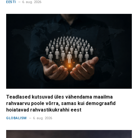
EESTI
6. aug. 2026
Teadlased kutsuvad üles vähendama maailma
rahvaarvu poole võrra, samas kui demograafid
hoiatavad rahvastikukrahhi eest
GLOBALISM
6. aug. 2026