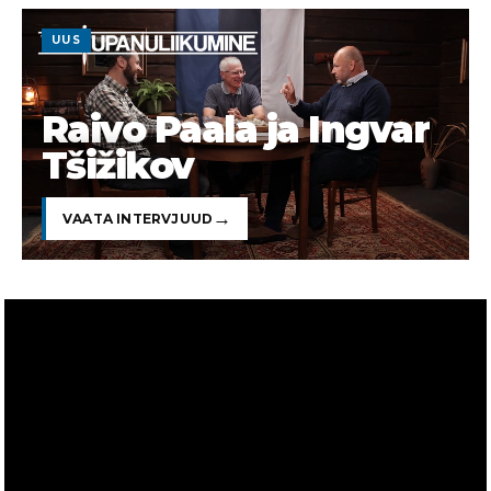
UUS
Raivo Paala ja Ingvar
Tšižikov
VAATA INTERVJUUD