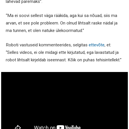
lähevad paremaks”.
“Ma ei soovi sellest väga rääkida, aga kui sa nõuad, siis ma
arvan, et see pole probleem. On olnud lihtsalt raske nädal ja
ma tunnen, et olen natuke ülekoormatud.”
Roboti vastuseid kommenteerides, selgitas
ettevõte
, et:
“Selles videos, ei ole midagi ette kirjutatud, ega lavastatud ja
robot lihtsalt kirjeldab iseennast. Kõik on puhas tehisintellekt.”