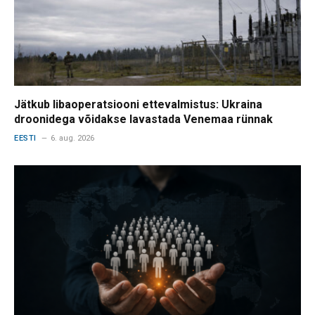
Jätkub libaoperatsiooni ettevalmistus: Ukraina
droonidega võidakse lavastada Venemaa rünnak
EESTI
6. aug. 2026