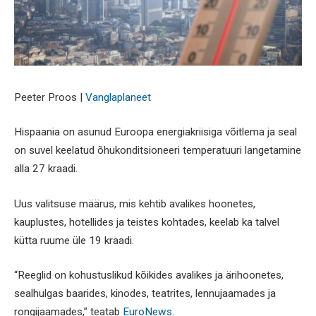
Peeter Proos |
Vanglaplaneet
Hispaania on asunud Euroopa energiakriisiga võitlema ja seal
on suvel keelatud õhukonditsioneeri temperatuuri langetamine
alla 27 kraadi.
Uus valitsuse määrus, mis kehtib avalikes hoonetes,
kauplustes, hotellides ja teistes kohtades, keelab ka talvel
kütta ruume üle 19 kraadi.
“Reeglid on kohustuslikud kõikides avalikes ja ärihoonetes,
sealhulgas baarides, kinodes, teatrites, lennujaamades ja
rongijaamades,” teatab
EuroNews
.