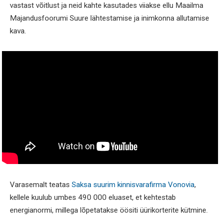
vastast võitlust ja neid kahte kasutades viiakse ellu Maailma
Majandusfoorumi Suure lähtestamise ja inimkonna allutamise
kava.
Varasemalt teatas
Saksa suurim kinnisvarafirma Vonovia
,
kellele kuulub umbes 490 000 eluaset, et kehtestab
energianormi, millega lõpetatakse öösiti üürikorterite kütmine.