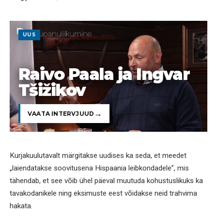
UUS
Raivo Paala ja Ingvar
Tšižikov
VAATA INTERVJUUD
Kurjakuulutavalt märgitakse uudises ka seda, et meedet
„laiendatakse soovitusena Hispaania leibkondadele”, mis
tähendab, et see võib ühel päeval muutuda kohustuslikuks ka
tavakodanikele ning eksimuste eest võidakse neid trahvima
hakata.