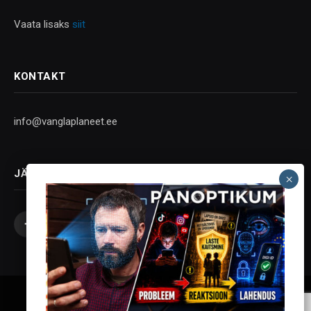
Vaata lisaks
siit
KONTAKT
info@vanglaplaneet.ee
JÄLGI SOTSIAALMEEDIAS
Facebook
X
Instagram
YouTube
Telegram
(Twitter)
Vanglaplaneet - Vastupanu Vaim