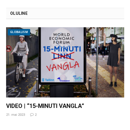
OLULINE
GLOBALISM
VIDEO | “15-MINUTI VANGLA”
21. mai 2023
2