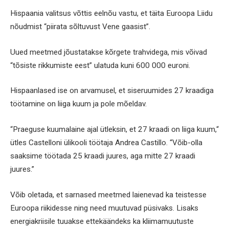
Hispaania valitsus võttis eelnõu vastu, et täita Euroopa Liidu
nõudmist “piirata sõltuvust Vene gaasist”.
Uued meetmed jõustatakse kõrgete trahvidega, mis võivad
“tõsiste rikkumiste eest” ulatuda kuni 600 000 euroni.
Hispaanlased ise on arvamusel, et siseruumides 27 kraadiga
töötamine on liiga kuum ja pole mõeldav.
“Praeguse kuumalaine ajal ütleksin, et 27 kraadi on liiga kuum,“
ütles Castelloni ülikooli töötaja Andrea Castillo. “Võib-olla
saaksime töötada 25 kraadi juures, aga mitte 27 kraadi
juures.”
Võib oletada, et sarnased meetmed laienevad ka teistesse
Euroopa riikidesse ning need muutuvad püsivaks. Lisaks
energiakriisile tuuakse ettekäändeks ka kliimamuutuste