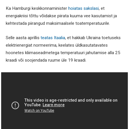
Ka Hamburgi keskkonnaminister
hoiatas sakslasi
, et
energiakriisi tõttu võidakse piirata kuuma vee kasutamist ja
kehtestada piirangud maksimaalsele toatemperatuurile.
Selle aasta aprillis
teatas Itaalia
, et hakkab Ukraina toetuseks
elektrienergiat normeerima, keelates üldkasutatavates
hoonetes kliimaseadmetega temperatuuri jahutamise alla 25
kraadi või soojendada ruume üle 19 kraadi.