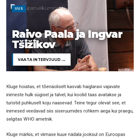
UUS
Raivo Paala ja Ingvar
Tšižikov
VAATA INTERVJUUD
Kluge hoiatas, et tõenäoliselt kasvab haiglaravi vajavate
inimeste hulk sügisel ja talvel, kui koolid taas avatakse ja
turistid puhkuselt koju naasevad. Teine tegur olevat see, et
inimesed veedavad siis siseruumides rohkem aega kui praegu,
selgitas WHO ametnik.
Kluge märkis, et viimase kuue nädala jooksul on Euroopas