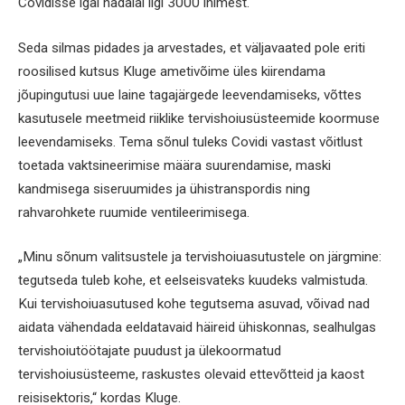
Covidisse igal nädalal ligi 3000 inimest.
Seda silmas pidades ja arvestades, et väljavaated pole eriti
roosilised kutsus Kluge ametivõime üles kiirendama
jõupingutusi uue laine tagajärgede leevendamiseks, võttes
kasutusele meetmeid riiklike tervishoiusüsteemide koormuse
leevendamiseks. Tema sõnul tuleks Covidi vastast võitlust
toetada vaktsineerimise määra suurendamise, maski
kandmisega siseruumides ja ühistranspordis ning
rahvarohkete ruumide ventileerimisega.
„Minu sõnum valitsustele ja tervishoiuasutustele on järgmine:
tegutseda tuleb kohe, et eelseisvateks kuudeks valmistuda.
Kui tervishoiuasutused kohe tegutsema asuvad, võivad nad
aidata vähendada eeldatavaid häireid ühiskonnas, sealhulgas
tervishoiutöötajate puudust ja ülekoormatud
tervishoiusüsteeme, raskustes olevaid ettevõtteid ja kaost
reisisektoris,“ kordas Kluge.