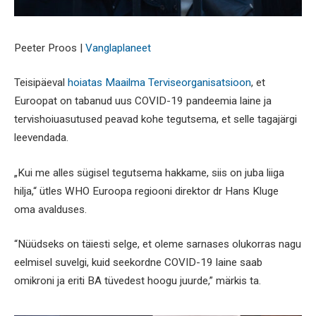
Peeter Proos |
Vanglaplaneet
Teisipäeval
hoiatas Maailma Terviseorganisatsioon
, et
Euroopat on tabanud uus COVID-19 pandeemia laine ja
tervishoiuasutused peavad kohe tegutsema, et selle tagajärgi
leevendada.
„Kui me alles sügisel tegutsema hakkame, siis on juba liiga
hilja,“ ütles WHO Euroopa regiooni direktor dr Hans Kluge
oma avalduses.
“Nüüdseks on täiesti selge, et oleme sarnases olukorras nagu
eelmisel suvelgi, kuid seekordne COVID-19 laine saab
omikroni ja eriti BA tüvedest hoogu juurde,” märkis ta.