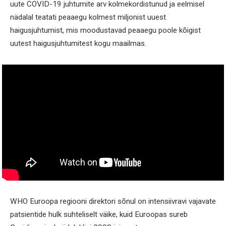
uute COVID-19 juhtumite arv kolmekordistunud ja eelmisel
nädalal teatati peaaegu kolmest miljonist uuest
haigusjuhtumist, mis moodustavad peaaegu poole kõigist
uutest haigusjuhtumitest kogu maailmas.
WHO Euroopa regiooni direktori sõnul on intensiivravi vajavate
patsientide hulk suhteliselt väike, kuid Euroopas sureb