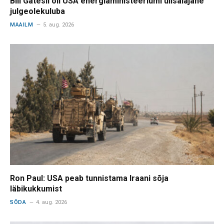
Bill Gatesil oli USA energiaministeeriumi ülisalajane
julgeolekuluba
MAAILM
5. aug. 2026
Ron Paul: USA peab tunnistama Iraani sõja
läbikukkumist
SÕDA
4. aug. 2026