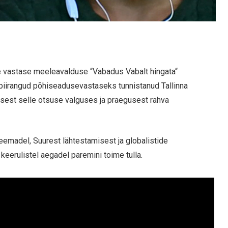
 vastase meeleavalduse “Vabadus Vabalt hingata“
e piirangud põhiseadusevastaseks tunnistanud Tallinna
sest selle otsuse valguses ja praegusest rahva
eemadel, Suurest lähtestamisest ja globalistide
 keerulistel aegadel paremini toime tulla.