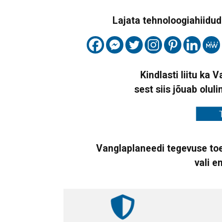
Lajata tehnoloogiahiidude
Kindlasti liitu ka 
sest siis jõuab oluli
Vanglaplaneedi tegevuse toe
vali e