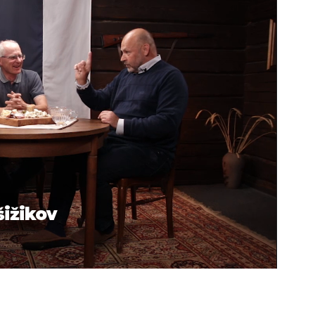
šižikov