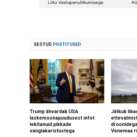
SEOTUD
POSTITUSED
Trump ähvardab USA
Jätkub liba
laskemoonapuudusest infot
ettevalmis
lekitanuid pikkade
droonidega
vanglakaristustega
Venemaa r