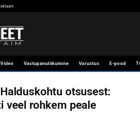
Reklaam
Video
Vastupanuliikumine
Varustus
E-pood
T
a Halduskohtu otsusest:
ti veel rohkem peale