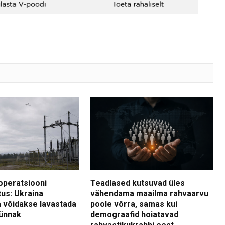
operatsiooni
Teadlased kutsuvad üles
tus: Ukraina
vähendama maailma rahvaarvu
 võidakse lavastada
poole võrra, samas kui
ünnak
demograafid hoiatavad