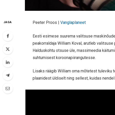
Peeter Proos |
Vanglaplaneet
JAGA
Eesti esimese suurema valitsuse maskinõude
peakorraldaja William Koval, arutleb valitsus
Halduskohtu otsuse üle, massimeedia käitumi
suhtumisest koroonapiirangutesse.
Lisaks räägib William oma mõtetest tuleviku t
plaanidest üldiselt ning sellest, kuidas nendel