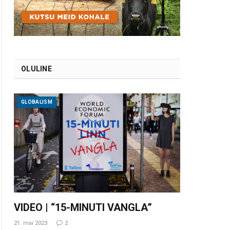
OLULINE
GLOBALISM
VIDEO | “15-MINUTI VANGLA”
21. mai 2023
2