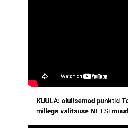
KUULA: olulisemad punktid Ta
millega valitsuse NETSi muu