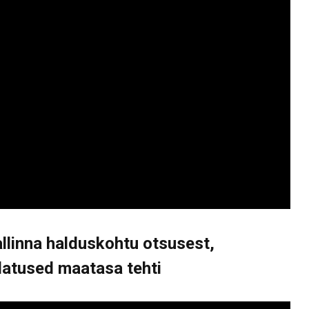
llinna halduskohtu otsusest,
datused maatasa tehti