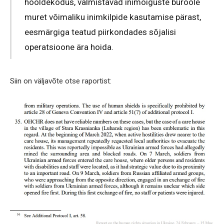
hooldekodus, valmistavad inimõiguste büroole
muret võimaliku inimkilpide kasutamise pärast,
eesmärgiga teatud piirkondades sõjalisi
operatsioone ära hoida.
Siin on väljavõte otse raportist: