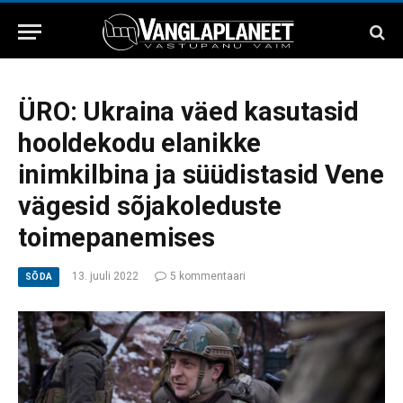
ÜRO: Ukraina väed kasutasid
hooldekodu elanikke
inimkilbina ja süüdistasid Vene
vägesid sõjakoleduste
toimepanemises
13. juuli 2022
5 kommentaari
SÕDA