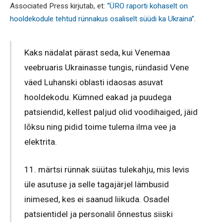
Associated Press kirjutab, et:
“ÜRO raporti kohaselt on
hooldekodule tehtud rünnakus osaliselt süüdi ka Ukraina”
.
Kaks nädalat pärast seda, kui Venemaa
veebruaris Ukrainasse tungis, ründasid Vene
väed Luhanski oblasti idaosas asuvat
hooldekodu. Kümned eakad ja puudega
patsiendid, kellest paljud olid voodihaiged, jäid
lõksu ning pidid toime tulema ilma vee ja
elektrita.
11. märtsi rünnak süütas tulekahju, mis levis
üle asutuse ja selle tagajärjel lämbusid
inimesed, kes ei saanud liikuda. Osadel
patsientidel ja personalil õnnestus siiski