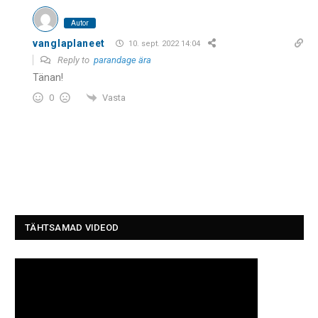
Autor
vanglaplaneet
10. sept. 2022 14:04
Reply to
parandage ära
Tänan!
Vasta
0
TÄHTSAMAD VIDEOD