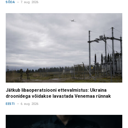
SÕDA
7. aug. 2026
Jätkub libaoperatsiooni ettevalmistus: Ukraina
droonidega võidakse lavastada Venemaa rünnak
EESTI
6. aug. 2026