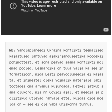
NB:
 Vanglaplaneedi Ukraina konflikti teemalised 
kajastused lähtuvad ajakirjanduseetika koodeksi 
põhimõttest, et sõna peavad saama konflikti mõl
emad pooled. Eesmärgiks on tuua välja ka see in
formatsioon, mida Eesti peavoolumeedia ei kajas
ta, et inimestel oleks võimalik materjale läbi 
töötades oma arvamus kujundada. Hetkel jätkub s
ama olukord, mis nn Covidi ajal, et meedia ja p
oliitikud ütlevad rahvale ette, kuidas õige mõe
lda on – see ei ole vaba ühiskonna tunnus. 
