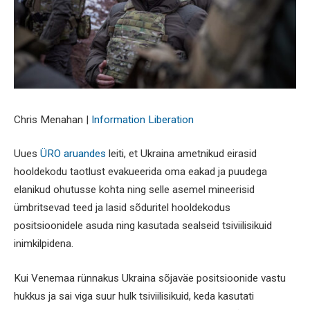
Chris Menahan |
Information Liberation
Uues
ÜRO aruandes
leiti, et Ukraina ametnikud eirasid
hooldekodu taotlust evakueerida oma eakad ja puudega
elanikud ohutusse kohta ning selle asemel mineerisid
ümbritsevad teed ja lasid sõduritel hooldekodus
positsioonidele asuda ning kasutada sealseid tsiviilisikuid
inimkilpidena.
Kui Venemaa rünnakus Ukraina sõjaväe positsioonide vastu
hukkus ja sai viga suur hulk tsiviilisikuid, keda kasutati