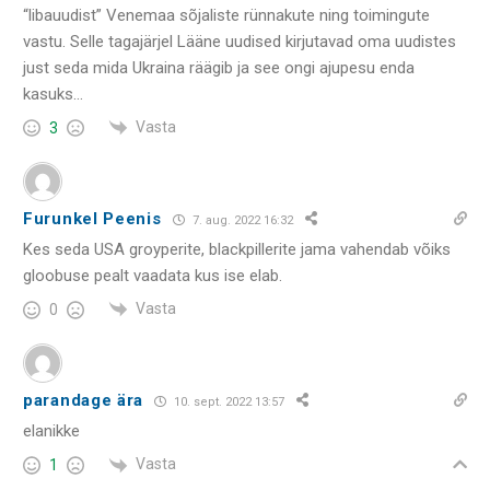
“libauudist” Venemaa sõjaliste rünnakute ning toimingute
vastu. Selle tagajärjel Lääne uudised kirjutavad oma uudistes
just seda mida Ukraina räägib ja see ongi ajupesu enda
kasuks…
Vasta
3
Furunkel Peenis
7. aug. 2022 16:32
Kes seda USA groyperite, blackpillerite jama vahendab võiks
gloobuse pealt vaadata kus ise elab.
Vasta
0
parandage ära
10. sept. 2022 13:57
elanikke
Vasta
1