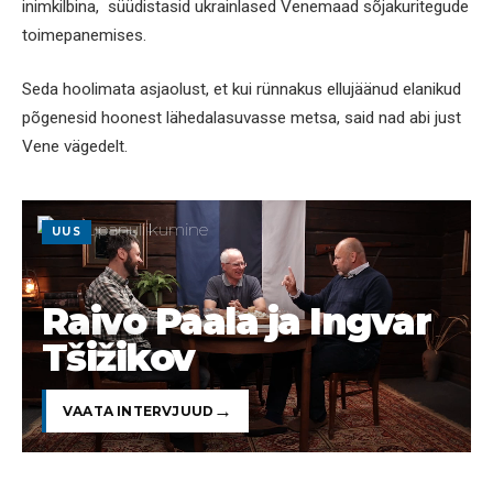
inimkilbina, süüdistasid ukrainlased Venemaad sõjakuritegude
toimepanemises.
Seda hoolimata asjaolust, et kui rünnakus ellujäänud elanikud
põgenesid hoonest lähedalasuvasse metsa, said nad abi just
Vene vägedelt.
UUS
Raivo Paala ja Ingvar
Tšižikov
VAATA INTERVJUUD