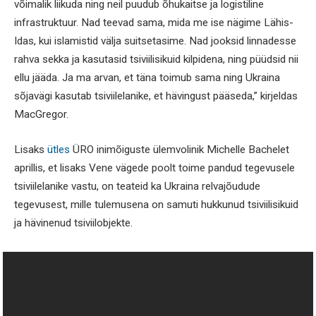
võimalik liikuda ning neil puudub õhukaitse ja logistiline
infrastruktuur. Nad teevad sama, mida me ise nägime Lähis-
Idas, kui islamistid välja suitsetasime. Nad jooksid linnadesse
rahva sekka ja kasutasid tsiviilisikuid kilpidena, ning püüdsid nii
ellu jääda. Ja ma arvan, et täna toimub sama ning Ukraina
sõjavägi kasutab tsiviilelanike, et hävingust pääseda,” kirjeldas
MacGregor.
Lisaks
ütles
ÜRO inimõiguste ülemvolinik Michelle Bachelet
aprillis, et lisaks Vene vägede poolt toime pandud tegevusele
tsiviilelanike vastu, on teateid ka Ukraina relvajõudude
tegevusest, mille tulemusena on samuti hukkunud tsiviilisikuid
ja hävinenud tsiviilobjekte.