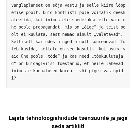
Vanglaplaneet on sõja vastu ja selle kiire lõpp
emise poolt, kuid konflikti pole võimalik deesk
aleerida, kui inimestele söödetakse ette vaid ü
he poole propagandat, mis on „õige“ ja teist po
olt ei kuulata, sest nemad ainult „valetavad“. 
Selliselt käitudes pinged ainult suurenevad. Tu
leb küsida, kellele on see kasulik, kui usume v
aid ühe poole „tõde“ ja kas need „tõekuulutaja
d“ on kuidagiviisi tõestanud, et neile lähevad 
inimeste kannatused korda – või pigem vastupid
i?
Lajata tehnoloogiahiidude tsensuurile ja jaga
seda artiklit!