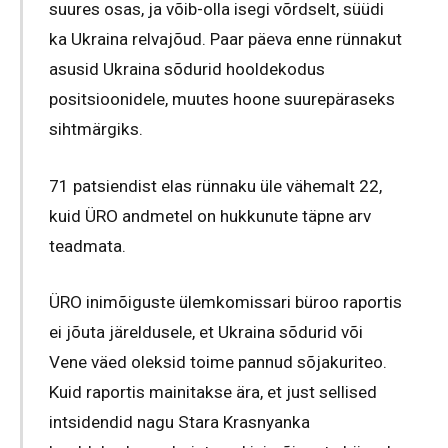
suures osas, ja võib-olla isegi võrdselt, süüdi
ka Ukraina relvajõud. Paar päeva enne rünnakut
asusid Ukraina sõdurid hooldekodus
positsioonidele, muutes hoone suurepäraseks
sihtmärgiks.
71 patsiendist elas rünnaku üle vähemalt 22,
kuid ÜRO andmetel on hukkunute täpne arv
teadmata.
ÜRO inimõiguste ülemkomissari büroo raportis
ei jõuta järeldusele, et Ukraina sõdurid või
Vene väed oleksid toime pannud sõjakuriteo.
Kuid raportis mainitakse ära, et just sellised
intsidendid nagu Stara Krasnyanka