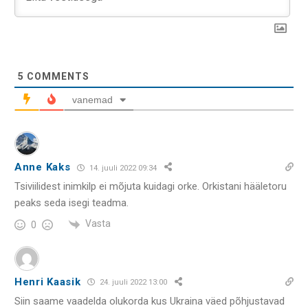
5
COMMENTS
vanemad
Anne Kaks
14. juuli 2022 09:34
Tsiviilidest inimkilp ei mõjuta kuidagi orke. Orkistani hääletoru
peaks seda isegi teadma.
Vasta
0
Henri Kaasik
24. juuli 2022 13:00
Siin saame vaadelda olukorda kus Ukraina väed põhjustavad