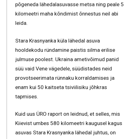
põgeneda lähedalasuvasse metsa ning peale 5
kilomeetri maha kõndimist õnnestus neil abi
leida.
Stara Krasnyanka küla lähedal asuva
hooldekodu ründamine paistis silma erilise
julmuse poolest. Ukraina ametivõimud panid
süü vaid Vene vägedele, süüdistades neid
provotseerimata rünnaku korraldamises ja
enam kui 50 kaitseta tsiviilisiku jõhkras
tapmises.
Kuid uus ÜRO raport on leidnud, et selles, mis
Kiievist umbes 580 kilomeetri kaugusel kagus
asuvas Stara Krasnyanka lähedal juhtus, on