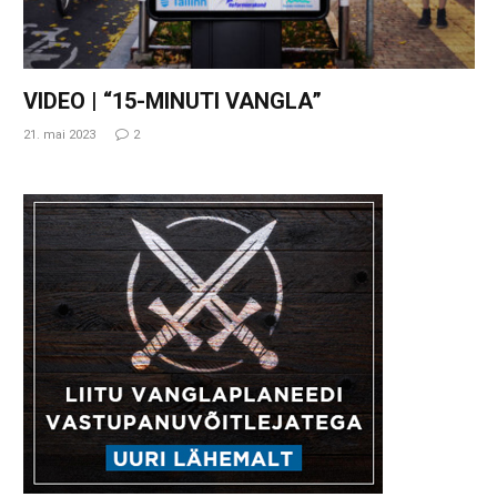
VIDEO | “15-MINUTI VANGLA”
21. mai 2023
2