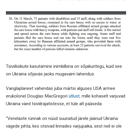
Tsiviilisikute kasutamine inimkilbina on sõjakuritegu, kuid see
on Ukraina sõjaväe jaoks mugavaim lahendus.
Vanglaplaneet vahendas juba märtsi alguses USA armee
erukolonel Douglas MacGregori
ütlust
, mille kohaselt varjuvad
Ukraina väed tsiviilrajatistesse, et tule alt pääseda.
“Venelaste rünnak on nüüd suunatud järele jäänud Ukraina
vägede pihta, kes otsivad linnades varjupaika, sest neil ei ole