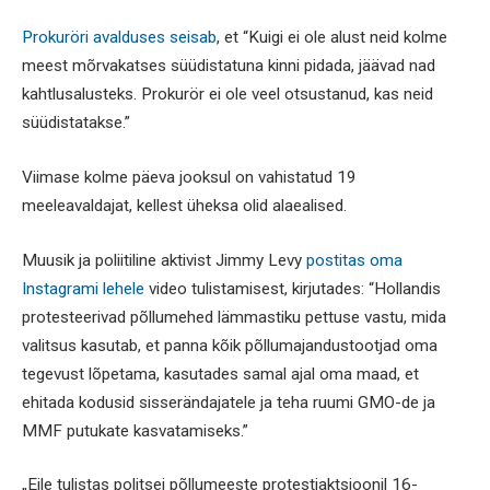
Prokuröri avalduses seisab
, et “Kuigi ei ole alust neid kolme
meest mõrvakatses süüdistatuna kinni pidada, jäävad nad
kahtlusalusteks. Prokurör ei ole veel otsustanud, kas neid
süüdistatakse.”
Viimase kolme päeva jooksul on vahistatud 19
meeleavaldajat, kellest üheksa olid alaealised.
Muusik ja poliitiline aktivist Jimmy Levy
postitas oma
Instagrami lehele
video tulistamisest, kirjutades: “Hollandis
protesteerivad põllumehed lämmastiku pettuse vastu, mida
valitsus kasutab, et panna kõik põllumajandustootjad oma
tegevust lõpetama, kasutades samal ajal oma maad, et
ehitada kodusid sisserändajatele ja teha ruumi GMO-de ja
MMF putukate kasvatamiseks.”
„Eile tulistas politsei põllumeeste protestiaktsioonil 16-