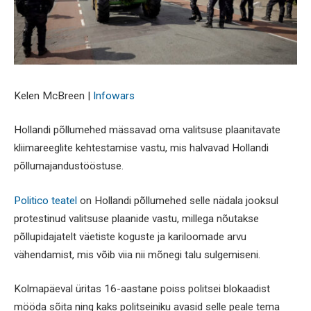
Kelen McBreen |
Infowars
Hollandi põllumehed mässavad oma valitsuse plaanitavate
kliimareeglite kehtestamise vastu, mis halvavad Hollandi
põllumajandustööstuse.
Politico teatel
on Hollandi põllumehed selle nädala jooksul
protestinud valitsuse plaanide vastu, millega nõutakse
põllupidajatelt väetiste koguste ja kariloomade arvu
vähendamist, mis võib viia nii mõnegi talu sulgemiseni.
Kolmapäeval üritas 16-aastane poiss politsei blokaadist
mööda sõita ning kaks politseiniku avasid selle peale tema