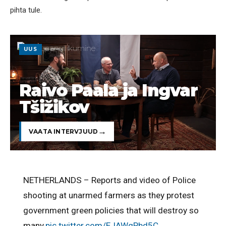
pihta tule.
UUS
Raivo Paala ja Ingvar
Tšižikov
VAATA INTERVJUUD
NETHERLANDS – Reports and video of Police
shooting at unarmed farmers as they protest
government green policies that will destroy so
many.
pic.twitter.com/EJAWgPbd5C