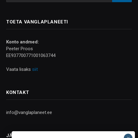
TOETA VANGLAPLANEETI
Konto andmed:
Peeter Proos
EE937700771001063744
Vaata lisaks
siit
KONTAKT
info@vanglaplaneet.ee
JÄLGI SOTSIAALMEEDIAS