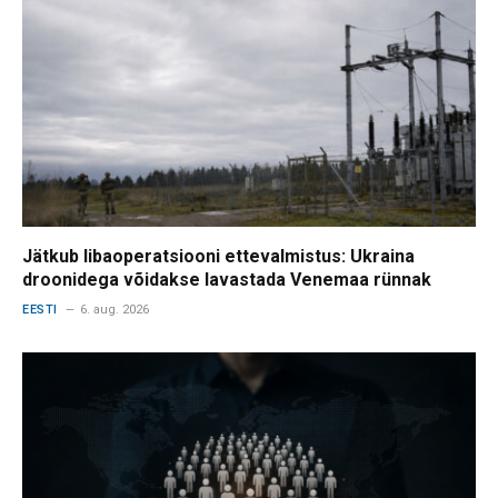
Jätkub libaoperatsiooni ettevalmistus: Ukraina
droonidega võidakse lavastada Venemaa rünnak
EESTI
6. aug. 2026