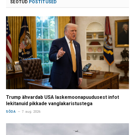
SEOTUD
POSTITUSED
Trump ähvardab USA laskemoonapuudusest infot
lekitanuid pikkade vanglakaristustega
SÕDA
7. aug. 2026