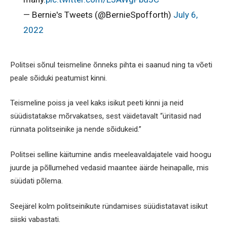
— Bernie's Tweets (@BernieSpofforth)
July 6,
2022
Politsei sõnul teismeline õnneks pihta ei saanud ning ta võeti
peale sõiduki peatumist kinni.
Teismeline poiss ja veel kaks isikut peeti kinni ja neid
süüdistatakse mõrvakatses, sest väidetavalt “üritasid nad
rünnata politseinike ja nende sõidukeid.”
Politsei selline käitumine andis meeleavaldajatele vaid hoogu
juurde ja põllumehed vedasid maantee äärde heinapalle, mis
süüdati põlema.
Seejärel kolm politseinikute ründamises süüdistatavat isikut
siiski vabastati.