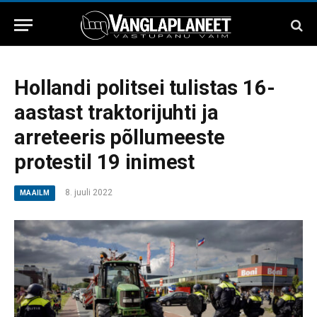
Hollandi politsei tulistas 16-
aastast traktorijuhti ja
arreteeris põllumeeste
protestil 19 inimest
8. juuli 2022
MAAILM