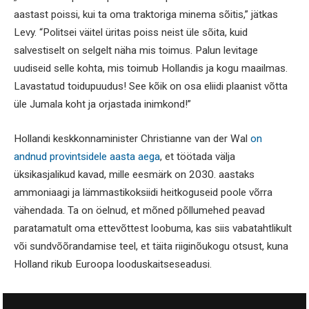
aastast poissi, kui ta oma traktoriga minema sõitis,” jätkas
Levy. “Politsei väitel üritas poiss neist üle sõita, kuid
salvestiselt on selgelt näha mis toimus. Palun levitage
uudiseid selle kohta, mis toimub Hollandis ja kogu maailmas.
Lavastatud toidupuudus! See kõik on osa eliidi plaanist võtta
üle Jumala koht ja orjastada inimkond!”
Hollandi keskkonnaminister Christianne van der Wal
on
andnud provintsidele aasta aega
, et töötada välja
üksikasjalikud kavad, mille eesmärk on 2030. aastaks
ammoniaagi ja lämmastikoksiidi heitkoguseid poole võrra
vähendada. Ta on öelnud, et mõned põllumehed peavad
paratamatult oma ettevõttest loobuma, kas siis vabatahtlikult
või sundvõõrandamise teel, et täita riiginõukogu otsust, kuna
Holland rikub Euroopa looduskaitseseadusi.