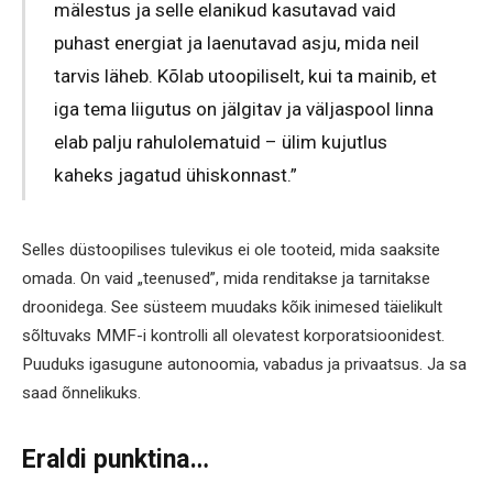
mälestus ja selle elanikud kasutavad vaid
puhast energiat ja laenutavad asju, mida neil
tarvis läheb. Kõlab utoopiliselt, kui ta mainib, et
iga tema liigutus on jälgitav ja väljaspool linna
elab palju rahulolematuid – ülim kujutlus
kaheks jagatud ühiskonnast.”
Selles düstoopilises tulevikus ei ole tooteid, mida saaksite
omada. On vaid „teenused”, mida renditakse ja tarnitakse
droonidega. See süsteem muudaks kõik inimesed täielikult
sõltuvaks MMF-i kontrolli all olevatest korporatsioonidest.
Puuduks igasugune autonoomia, vabadus ja privaatsus. Ja sa
saad õnnelikuks.
Eraldi punktina
…