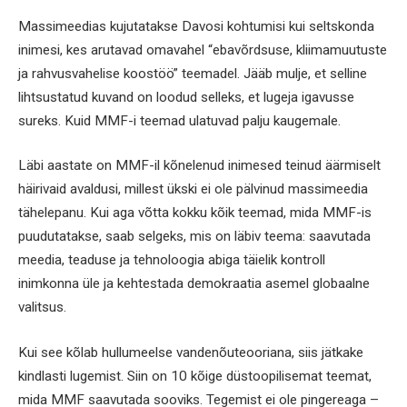
Massimeedias kujutatakse Davosi kohtumisi kui seltskonda
inimesi, kes arutavad omavahel “ebavõrdsuse, kliimamuutuste
ja rahvusvahelise koostöö” teemadel. Jääb mulje, et selline
lihtsustatud kuvand on loodud selleks, et lugeja igavusse
sureks. Kuid MMF-i teemad ulatuvad palju kaugemale.
Läbi aastate on MMF-il kõnelenud inimesed teinud äärmiselt
häirivaid avaldusi, millest ükski ei ole pälvinud massimeedia
tähelepanu. Kui aga võtta kokku kõik teemad, mida MMF-is
puudutatakse, saab selgeks, mis on läbiv teema: saavutada
meedia, teaduse ja tehnoloogia abiga täielik kontroll
inimkonna üle ja kehtestada demokraatia asemel globaalne
valitsus.
Kui see kõlab hullumeelse vandenõuteooriana, siis jätkake
kindlasti lugemist. Siin on 10 kõige düstoopilisemat teemat,
mida MMF saavutada sooviks. Tegemist ei ole pingereaga –