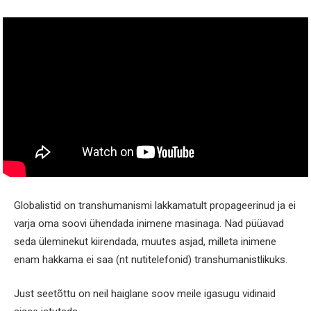
Globalistid on transhumanismi lakkamatult propageerinud ja ei
varja oma soovi ühendada inimene masinaga. Nad püüavad
seda üleminekut kiirendada, muutes asjad, milleta inimene
enam hakkama ei saa (nt nutitelefonid) transhumanistlikuks.
Just seetõttu on neil haiglane soov meile igasugu vidinaid