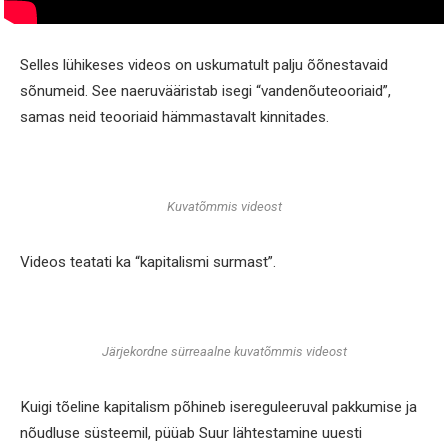
Selles lühikeses videos on uskumatult palju õõnestavaid
sõnumeid. See naeruvääristab isegi “vandenõuteooriaid”,
samas neid teooriaid hämmastavalt kinnitades.
Kuvatõmmis videost
Videos teatati ka “kapitalismi surmast”.
Järjekordne sürreaalne kuvatõmmis videost
Kuigi tõeline kapitalism põhineb isereguleeruval pakkumise ja
nõudluse süsteemil, püüab Suur lähtestamine uuesti