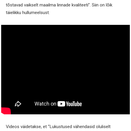
tõstavad vaikselt maailma linnade kvaliteeti”. Siin on lõik
täielikku hullumeelsust.
Videos väidetakse, et “Lukustused vähendasid oluliselt