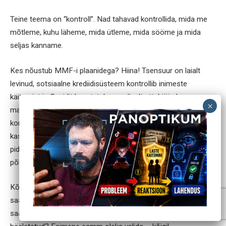
Teine teema on “kontroll”. Nad tahavad kontrollida, mida me
mõtleme, kuhu läheme, mida ütleme, mida sööme ja mida
seljas kanname.
Kes nõustub MMF-i plaanidega? Hiina! Tsensuur on laialt
levinud, sotsiaalne krediidisüsteem kontrollib inimeste
käitumist ja Covidit kasutatakse endiselt ettekäändena
massiliseks inimeste lukustamiseks ja kogu elanikkonna
kontrollimiseks. Rääkimata konkreetsete koonduslaagrite
kasutamisest. Kõigest sellest hoolimata on Hiina ametnikud
pidevalt MMF-i kohtumistel kohal. Miks? Sest Hiina on
põhimõtteliselt MMF-i poliitika laboratoorium.
Kõike seda arvesse võttes tekib küsimus, et kuidas me
saame selle MMF-i hullumeelsuse vastu võidelda? Kuidas me
saame neid välja hääletada, kui neid pole kunagi sisse