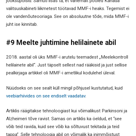
jooksupoisid. Samuti lisas ta, et vähemalt pooled Kanada
valitsuskabineti liikmetest töötavad MMF-i heaks. Tegemist ei
ole vandenõuteooriaga. See on absoluutne tõde, mida MMF-i
juht ise kinnitab.
#9 Meelte juhtimine helilainete abil
2018. aastal oli üks MMF-i arutelu teemadest „Meelekontroll
helilainete abil“. Just täpselt sellest nad rääkisid ja just sellise
pealkirjaga artikkel oli MMF-i ametlikul kodulehel üleval.
Nüüdseks on see sealt küll mingil põhjusel kustutatud, kuid
veebiarhiivides on see endiselt vaadatav
.
Artiklis räägitakse tehnoloogiast kui võimalikust Parkinsoni ja
Alzheimeri tõve ravist. Samas on artiklis ka öeldud, et “see
võib teid ravida, kuid see võib ka sõltuvust tekitada ja teid
tappa”. Selle tehnoloogia abil on võimalik ka inimmõistust