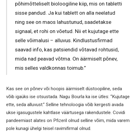
põhimõtteliselt bioloogiline kiip, mis on tabletti
sisse pandud. Ja kui tablett on alla neelatud
ning see on maos lahustunud, saadetakse
signaal, et rohi on võetud. Nii et kujutage ette
selle võimalusi – alluvus. Kindlustusfirmad
saavad info, kas patsiendid võtavad rohtusid,
mida nad peavad võtma. On äärmiselt põnev,
mis selles valdkonnas toimub.”
Kas see on põnev või hoopis äärmiselt düstoopiline, seda
võib igaüks ise otsustada. Nagu Bourla ka ise ütles: “Kujutage
ette, seda alluvust.” Selline tehnoloogia võib kergesti avada
ukse igasugustele kahtlase väärtusega rakendustele. Covidi
pandeemiast alates on Pfizeril olnud selline võim, mida varem
pole kunagi ühelgi teisel ravimifirmal olnud.