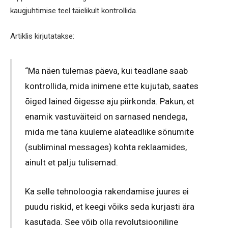
kaugjuhtimise teel täielikult kontrollida.
Artiklis kirjutatakse:
“Ma näen tulemas päeva, kui teadlane saab
kontrollida, mida inimene ette kujutab, saates
õiged lained õigesse aju piirkonda. Pakun, et
enamik vastuväiteid on sarnased nendega,
mida me täna kuuleme alateadlike sõnumite
(subliminal messages) kohta reklaamides,
ainult et palju tulisemad.
Ka selle tehnoloogia rakendamise juures ei
puudu riskid, et keegi võiks seda kurjasti ära
kasutada. See võib olla revolutsiooniline