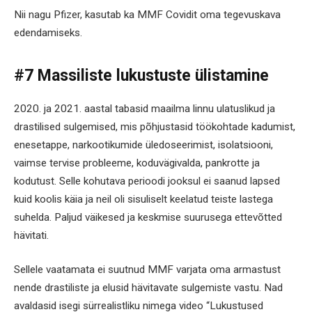
Nii nagu Pfizer, kasutab ka MMF Covidit oma tegevuskava
edendamiseks.
#7 Massiliste lukustuste ülistamine
2020. ja 2021. aastal tabasid maailma linnu ulatuslikud ja
drastilised sulgemised, mis põhjustasid töökohtade kadumist,
enesetappe, narkootikumide üledoseerimist, isolatsiooni,
vaimse tervise probleeme, koduvägivalda, pankrotte ja
kodutust. Selle kohutava perioodi jooksul ei saanud lapsed
kuid koolis käia ja neil oli sisuliselt keelatud teiste lastega
suhelda. Paljud väikesed ja keskmise suurusega ettevõtted
hävitati.
Sellele vaatamata ei suutnud MMF varjata oma armastust
nende drastiliste ja elusid hävitavate sulgemiste vastu. Nad
avaldasid isegi sürrealistliku nimega video “Lukustused