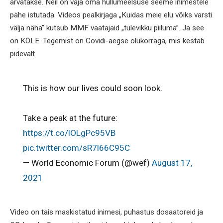
arvatakse. Neil on vaja oma hullumeelsuse seeme inimestele
pähe istutada. Videos pealkirjaga „Kuidas meie elu võiks varsti
välja näha” kutsub MMF vaatajaid „tulevikku piiluma”. Ja see
on KÕLE. Tegemist on Covidi-aegse olukorraga, mis kestab
pidevalt.
This is how our lives could soon look.
Take a peak at the future:
https://t.co/lOLgPc95VB
pic.twitter.com/sR7l66C95C
— World Economic Forum (@wef)
August 17,
2021
Video on täis maskistatud inimesi, puhastus dosaatoreid ja