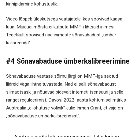
kinnipidamine kohustuslik.
Video lõppeb üleskutsega vaatajatele, kes soovivad kaasa
lüüa. Muidugi mõista ei kutsuta MMF-i lihtsaid inimesi.
Tegelikult soovivad nad inimeste sõnavabadust „ümber
kalibreerida”.
#4 Sõnavabaduse ümberkalibreerimine
Sõnavabaduse vastase sõimu järgi on MMF-iga seotud
liidreid väga lihtne tuvastada. Nad ei salli sõnavabadust
silmaotsaski ja nõuavad pidevalt interneti tsensuuri ja selle
ranget reguleerimist. Davosi 2022. aasta kohtumisel märkis
Austraalia „e-ohutuse volinik” Julie Inman Grant, et vaja on
„sõnavabaduse ümberkalibreerimist”.
Australian eSafety commissioner Julie Inman