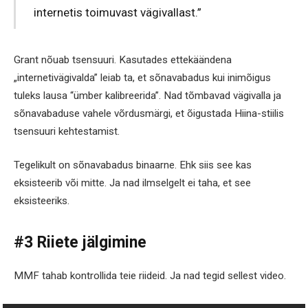
internetis toimuvast vägivallast.”
Grant nõuab tsensuuri. Kasutades ettekäändena
„internetivägivalda” leiab ta, et sõnavabadus kui inimõigus
tuleks lausa “ümber kalibreerida”. Nad tõmbavad vägivalla ja
sõnavabaduse vahele võrdusmärgi, et õigustada Hiina-stiilis
tsensuuri kehtestamist.
Tegelikult on sõnavabadus binaarne. Ehk siis see kas
eksisteerib või mitte. Ja nad ilmselgelt ei taha, et see
eksisteeriks.
#3 Riiete jälgimine
MMF tahab kontrollida teie riideid. Ja nad tegid sellest video.