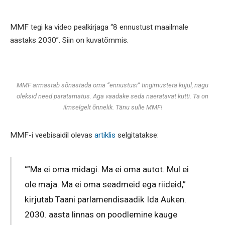
MMF tegi ka video pealkirjaga “8 ennustust maailmale
aastaks 2030”. Siin on kuvatõmmis.
MMF armastab sõnastada oma “ennustusi” tingimusteta kujul, nagu
oleksid need paratamatus. Aga vaadake seda naeratavat kutti. Ta on
ilmselgelt õnnelik. Tänu sulle MMF!
MMF-i veebisaidil olevas
artiklis
selgitatakse:
“”Ma ei oma midagi. Ma ei oma autot. Mul ei
ole maja. Ma ei oma seadmeid ega riideid,”
kirjutab Taani parlamendisaadik Ida Auken.
2030. aasta linnas on poodlemine kauge