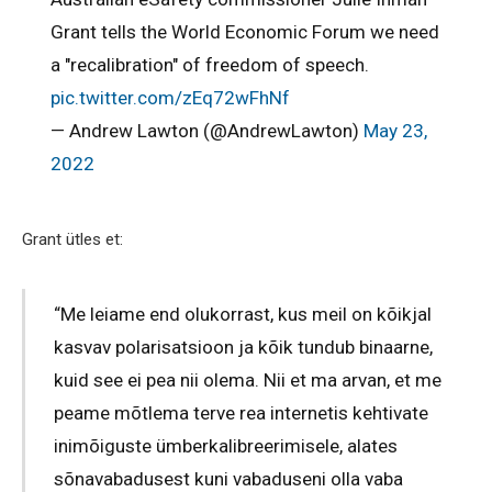
Grant tells the World Economic Forum we need
a "recalibration" of freedom of speech.
pic.twitter.com/zEq72wFhNf
— Andrew Lawton (@AndrewLawton)
May 23,
2022
Grant ütles et:
“Me leiame end olukorrast, kus meil on kõikjal
kasvav polarisatsioon ja kõik tundub binaarne,
kuid see ei pea nii olema. Nii et ma arvan, et me
peame mõtlema terve rea internetis kehtivate
inimõiguste ümberkalibreerimisele, alates
sõnavabadusest kuni vabaduseni olla vaba