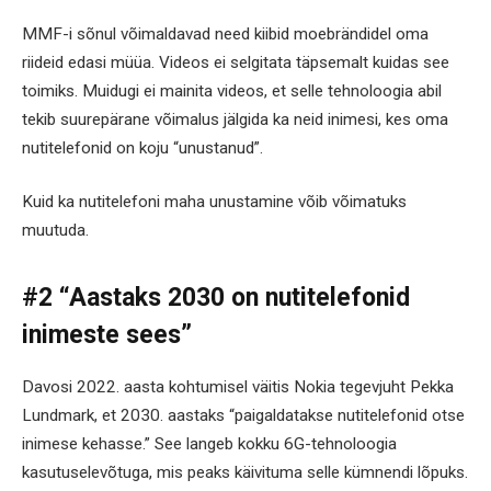
MMF-i sõnul võimaldavad need kiibid moebrändidel oma
riideid edasi müüa. Videos ei selgitata täpsemalt kuidas see
toimiks. Muidugi ei mainita videos, et selle tehnoloogia abil
tekib suurepärane võimalus jälgida ka neid inimesi, kes oma
nutitelefonid on koju “unustanud”.
Kuid ka nutitelefoni maha unustamine võib võimatuks
muutuda.
#2 “Aastaks 2030 on nutitelefonid
inimeste sees”
Davosi 2022. aasta kohtumisel väitis Nokia tegevjuht Pekka
Lundmark, et 2030. aastaks “paigaldatakse nutitelefonid otse
inimese kehasse.” See langeb kokku 6G-tehnoloogia
kasutuselevõtuga, mis peaks käivituma selle kümnendi lõpuks.