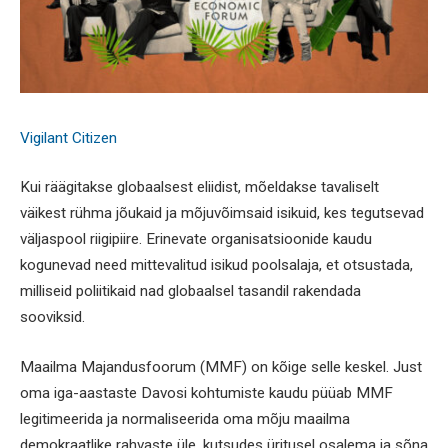
Vigilant Citizen
Kui räägitakse globaalsest eliidist, mõeldakse tavaliselt
väikest rühma jõukaid ja mõjuvõimsaid isikuid, kes tegutsevad
väljaspool riigipiire. Erinevate organisatsioonide kaudu
kogunevad need mittevalitud isikud poolsalaja, et otsustada,
milliseid poliitikaid nad globaalsel tasandil rakendada
sooviksid.
Maailma Majandusfoorum (MMF) on kõige selle keskel. Just
oma iga-aastaste Davosi kohtumiste kaudu püüab MMF
legitimeerida ja normaliseerida oma mõju maailma
demokraatlike rahvaste üle, kutsudes üritusel osalema ja sõna