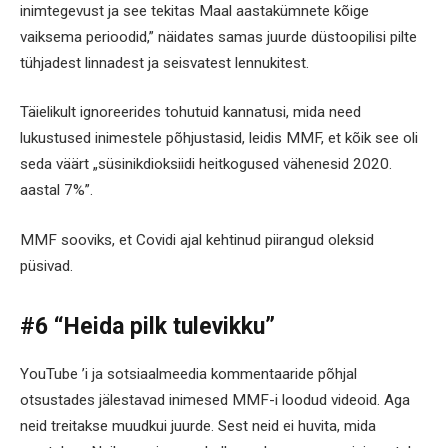
inimtegevust ja see tekitas Maal aastakümnete kõige
vaiksema perioodid,” näidates samas juurde düstoopilisi pilte
tühjadest linnadest ja seisvatest lennukitest.
Täielikult ignoreerides tohutuid kannatusi, mida need
lukustused inimestele põhjustasid, leidis MMF, et kõik see oli
seda väärt „süsinikdioksiidi heitkogused vähenesid 2020.
aastal 7%”.
MMF sooviks, et Covidi ajal kehtinud piirangud oleksid
püsivad.
#6 “Heida pilk tulevikku”
YouTube ’i ja sotsiaalmeedia kommentaaride põhjal
otsustades jälestavad inimesed MMF-i loodud videoid. Aga
neid treitakse muudkui juurde. Sest neid ei huvita, mida