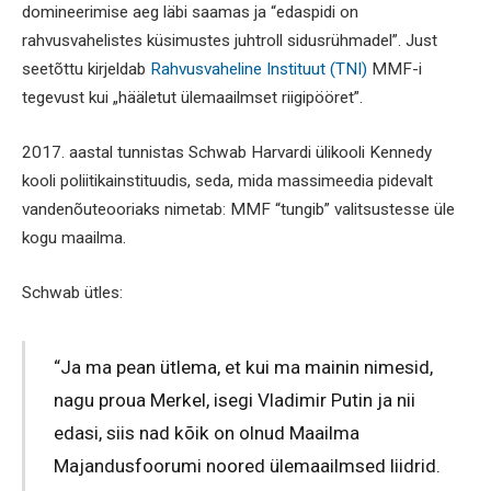
domineerimise aeg läbi saamas ja “edaspidi on
rahvusvahelistes küsimustes juhtroll sidusrühmadel”. Just
seetõttu kirjeldab
Rahvusvaheline Instituut (TNI)
MMF-i
tegevust kui „hääletut ülemaailmset riigipööret”.
2017. aastal tunnistas Schwab Harvardi ülikooli Kennedy
kooli poliitikainstituudis, seda, mida massimeedia pidevalt
vandenõuteooriaks nimetab: MMF “tungib” valitsustesse üle
kogu maailma.
Schwab ütles:
“Ja ma pean ütlema, et kui ma mainin nimesid,
nagu proua Merkel, isegi Vladimir Putin ja nii
edasi, siis nad kõik on olnud Maailma
Majandusfoorumi noored ülemaailmsed liidrid.