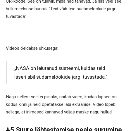
QR-koode. See on tulevik, mida nad tahavad. Ja siis veel see
hullumeelsuse hunnik: “Teid võib teie südamelöökide järgi
tuvastada”
Videos öeldakse uhkusega:
„NASA on leiutanud süsteemi, kuidas teid
laseri abil südamelöökide järgi tuvastada.”
Nagu sellest veel ei piisaks, näitab video, kuidas lapsed on
kodus kinni ja neid õpetatakse läbi ekraanide. Video lõpeb
sellega, et inimesed kannavad väljas maske nagu hullud.
#5 Suure lähtestamise peale surumine