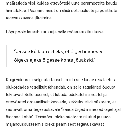
määratleda viisi, kuidas ettevõtteid uute parameetrite kaudu
hinnatakse. Peamine neist on eliidi sotsiaalsete ja poliitiliste
tegevuskavade järgimine.
Lõpupoole lausub jutustaja selle mõistatusliku lause:
“Ja see kõik on selleks, et õiged inimesed
õigeks ajaks õigesse kohta jõuaksid.”
Kuigi videos ei selgitata täpselt, mida see lause reaalsetes
olukordades tegelikult tähendab, on selle tagajärjed õudust
tekitavad. Selle asemel, et lubada edukatel inimestel ja
ettevõtetel orgaaniliselt kasvada, sekkuks eliidi süsteem, et
vastavalt oma tegevuskavale “saada õiged inimesed õigel ajal
õigesse kohta”. Teisisõnu oleks süsteem rikutud ja uues
majandussüsteemis oleks peamisest tegevuskavast