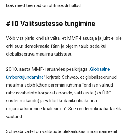
kõik need teemad on ühtmoodi hullud.
#10 Valitsustesse tungimine
Võib vist päris kindlalt väita, et MMF-i asutaja ja juht ei ole
eriti suur demokraatia fänn ja pigem tajub seda kui
globaliseeruva maailma takistust.
2010. aasta MMF-i aruandes pealkirjaga „
Globaalne
ümberkujundamine
” kirjutab Schwab, et globaliseerunud
maailma sobib kõige paremini juhtima “end ise valinud
rahvusvaheliste korporatsioonide, valitsuste (sh ÜRO
süsteemi kaudu) ja valitud kodanikuühiskonna
organisatsioonide koalitsioon”. See on demokraatia täielik
vastand.
Schwabi väitel on valitsuste ülekaalukas maailmaareenil