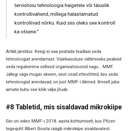
tervishoiu tehnoloogia haigetele või täiuslik
kontrollivahend, millega halastamatud
kontrollivad nõrku. Kuid siis oleks see kontroll
ka otsene.”
Artikli järeldus: Keegi ei saa peatada teadlasi seda
tehnoloogiat arendamast. Väärkasutuse vältimiseks peaksid
seda reguleerima sellised organisatsioonid nagu… MMF.
Jällegi väga mugav skeem, sest osad ettevõtted, kes seda
tehnoloogiat arendavad, on just MMF-i liikmed. Ilmselt juba
aimate kuhu see kõik välja jõuab.
#8 Tabletid, mis sisaldavad mikrokiipe
Siin on video MMF-i 2018. aasta kohtumiselt, kus Pfizeri
tegevjuht Albert Bourla räägib mikrokiipe sisaldavatest