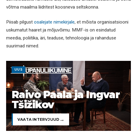
võtma maailma liidritest koosneva seltskonna.
Piisab pilgust
osalejate nimekirjale
, et mõista organisatsiooni
uskumatut haaret ja mõjuvõimu. MMF-is on esindatud
meedia, poliitika, äri, teaduse, tehnoloogia ja rahanduse
suurimad nimed.
UUS
Raivo Paala ja Ingvar
Tšižikov
VAATA INTERVJUUD