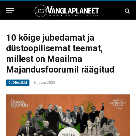
10 kõige jubedamat ja
düstoopilisemat teemat,
millest on Maailma
Majandusfoorumil räägitud
8. juuni 2022
GLOBALISM