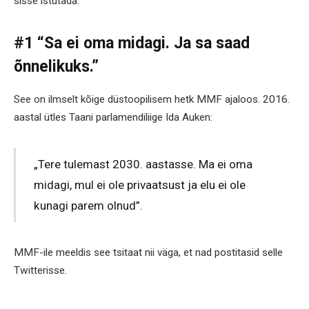
sisse istutada.
#1 “Sa ei oma midagi. Ja sa saad
õnnelikuks.”
See on ilmselt kõige düstoopilisem hetk MMF ajaloos. 2016.
aastal ütles Taani parlamendiliige Ida Auken:
„Tere tulemast 2030. aastasse. Ma ei oma
midagi, mul ei ole privaatsust ja elu ei ole
kunagi parem olnud”.
MMF-ile meeldis see tsitaat nii väga, et nad postitasid selle
Twitterisse.