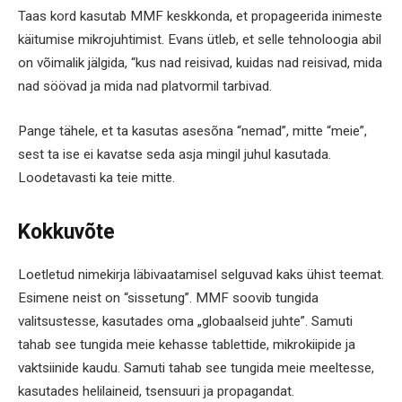
Taas kord kasutab MMF keskkonda, et propageerida inimeste
käitumise mikrojuhtimist. Evans ütleb, et selle tehnoloogia abil
on võimalik jälgida, “kus nad reisivad, kuidas nad reisivad, mida
nad söövad ja mida nad platvormil tarbivad.
Pange tähele, et ta kasutas asesõna “nemad”, mitte “meie”,
sest ta ise ei kavatse seda asja mingil juhul kasutada.
Loodetavasti ka teie mitte.
Kokkuvõte
Loetletud nimekirja läbivaatamisel selguvad kaks ühist teemat.
Esimene neist on “sissetung”. MMF soovib tungida
valitsustesse, kasutades oma „globaalseid juhte”. Samuti
tahab see tungida meie kehasse tablettide, mikrokiipide ja
vaktsiinide kaudu. Samuti tahab see tungida meie meeltesse,
kasutades helilaineid, tsensuuri ja propagandat.