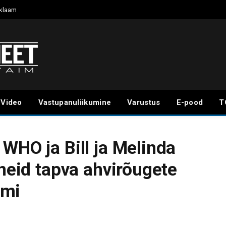
klaam
Video
Vastupanuliikumine
Varustus
E-pood
T
WHO ja Bill ja Melinda
oneid tapva ahvirõugete
umi