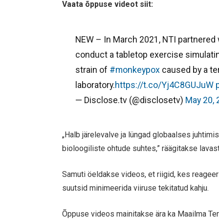
Vaata õppuse videot siit:
NEW – In March 2021, NTI partnered 
conduct a tabletop exercise simulati
strain of
#monkeypox
caused by a ter
laboratory.
https://t.co/Yj4C8GUJuW
— Disclose.tv (@disclosetv)
May 20,
„Halb järelevalve ja lüngad globaalses juhtim
bioloogiliste ohtude suhtes,” räägitakse lavas
Samuti öeldakse videos, et riigid, kes reageer
suutsid minimeerida viiruse tekitatud kahju.
Õppuse videos mainitakse ära ka Maailma Tervi