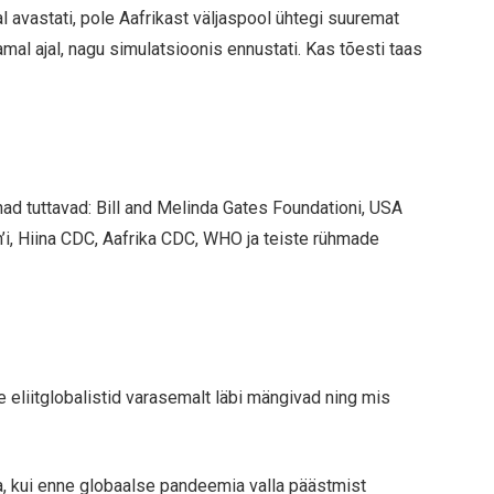
al avastati, pole Aafrikast väljaspool ühtegi suuremat
mal ajal, nagu simulatsioonis ennustati. Kas tõesti taas
d tuttavad: Bill and Melinda Gates Foundationi, USA
’i, Hiina CDC, Aafrika CDC, WHO ja teiste rühmade
eliitglobalistid varasemalt läbi mängivad ning mis
 kui enne globaalse pandeemia valla päästmist