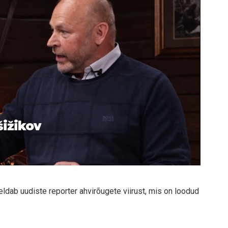
šižikov
ldab uudiste reporter ahvirõugete viirust, mis on loodud