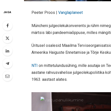
Peeter Proos |
Vanglaplaneet
JAGA
Müncheni julgeolekukonverents ja rühm nimega 
märtsis läbi pandeemiaõppuse, milles mängiti
Üritusel osalesid Maailma Terviseorganisatsioon
Ameerika Haiguste Ennetamise ja Tõrje Kesku
NTI
on mittetulundusühing, mille asutaja on T
aastane rahvusvahelise julgeolekupoliitika k
1963. aastast alates.