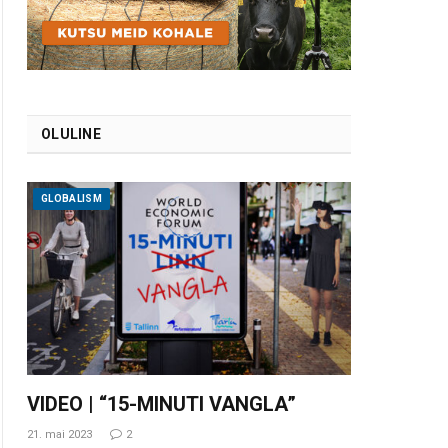
OLULINE
GLOBALISM
VIDEO | “15-MINUTI VANGLA”
21. mai 2023
2