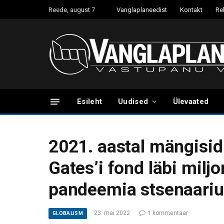
Reede, august 7
Vanglaplaneedist
Kontakt
Re
Esileht
Uudised
Ülevaated
2021. aastal mängisid 
Gates’i fond läbi milj
pandeemia stsenaari
23. mai 2022
1 kommentaar
GLOBALISM