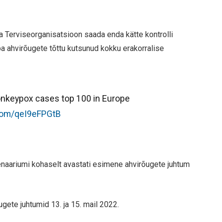
a Terviseorganisatsioon saada enda kätte kontrolli
uba ahvirõugete tõttu kutsunud kokku erakorralise
nkeypox cases top 100 in Europe
.com/qeI9eFPGtB
aariumi kohaselt avastati esimene ahvirõugete juhtum
ete juhtumid 13. ja 15. mail 2022.