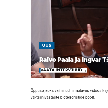
UUS
Raivo Paala ja Ingvar T
VAATA INTERVJUUD
Õppuse jaoks valminud hirmutavas videos kirje
vaktsiinivastaste bioterroristide poolt.