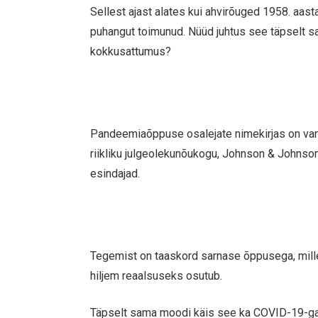
Sellest ajast alates kui ahvirõuged 1958. aast
puhangut toimunud. Nüüd juhtus see täpselt sa
kokkusattumus?
Pandeemiaõppuse osalejate nimekirjas on vana
riikliku julgeolekunõukogu, Johnson & Johnson
esindajad.
Tegemist on taaskord sarnase õppusega, mille 
hiljem reaalsuseks osutub.
Täpselt sama moodi käis see ka COVID-19-ga,