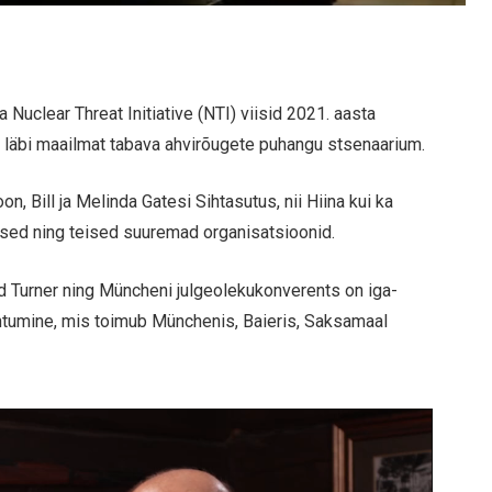
Nuclear Threat Initiative (NTI) viisid 2021. aasta
 läbi maailmat tabava ahvirõugete puhangu stsenaarium.
, Bill ja Melinda Gatesi Sihtasutus, nii Hiina kui ka
sed ning teised suuremad organisatsioonid.
ed Turner ning Müncheni julgeolekukonverents on iga-
ohtumine, mis toimub Münchenis, Baieris, Saksamaal