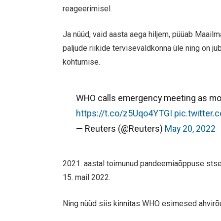
reageerimisel.
Ja nüüd, vaid aasta aega hiljem, püüab Maailm
paljude riikide tervisevaldkonna üle ning on j
kohtumise.
WHO calls emergency meeting as mo
https://t.co/z5Uqo4YTGI
pic.twitter
— Reuters (@Reuters)
May 20, 2022
2021. aastal toimunud pandeemiaõppuse stsen
15. mail 2022.
Ning nüüd siis kinnitas WHO esimesed ahvirõug