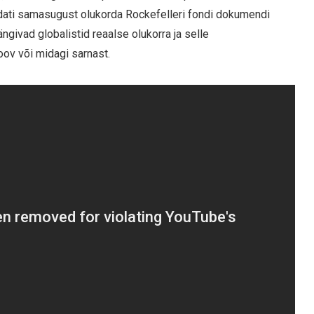
ldati samasugust olukorda Rockefelleri fondi dokumendi
givad globalistid reaalse olukorra ja selle
oov või midagi sarnast.