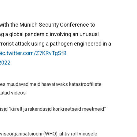
with the Munich Security Conference to
ng a global pandemic involving an unusual
rorist attack using a pathogen engineered in a
pic.twitter.com/Z7KRvTgSfB
 2022
ises muudavad meid haavatavaks katastroofiliste
tatud videos.
isid “kiirelt ja rakendasid konkreetseid meetmeid”
seorganisatsiooni (WHO) juhtiv roll viirusele