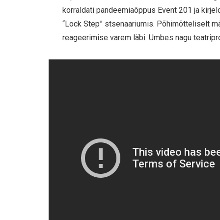
korraldati pandeemiaõppus Event 201 ja kirje
“Lock Step” stsenaariumis. Põhimõtteliselt män
reageerimise varem läbi. Umbes nagu teatripr