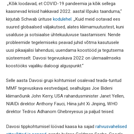
„Kõik loodavad, et COVID-19 pandeemia ja kõik sellega
kaasnevad kriisid hakkavad 2022. aastal lõpuks taanduma,“
kirjutab Schwab ürituse
kodulehel
. „Kuid meid ootavad ees
suured globaalsed väljakutsed, alates kliimamuutustest, kuni
usalduse ja sotsiaalse ühtekuuluvuse taastamiseni. Nende
probleemide tegelemiseks peavad juhid võtma kasutusele
uusi pikaajalisi lahendusi, uuendama koostööd ja tegutsema
süsteemselt. Davosi tegevuskava 2022 on ülemaailmseks
koostööks vajaliku dialoogi alguspunkt.“
Selle aasta Davosi grupi kohtumisel osalevad teada-tuntud
MMF tegevuskava eestvedajad, sealhulgas Joe Bideni
kliimanõunik John Kerry, USA rahandusminister Janet Yellen,
NIAIDi direktor Anthony Fauci, Hiina juht Xi Jinping, WHO
direktor Tedros Adhanom Ghebreyesus ja paljud teised.
Davosi tippkohtumisel löövad kaasa ka sajad
rahvusvahelised