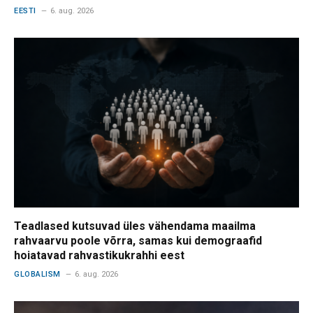
EESTI
6. aug. 2026
Teadlased kutsuvad üles vähendama maailma
rahvaarvu poole võrra, samas kui demograafid
hoiatavad rahvastikukrahhi eest
GLOBALISM
6. aug. 2026