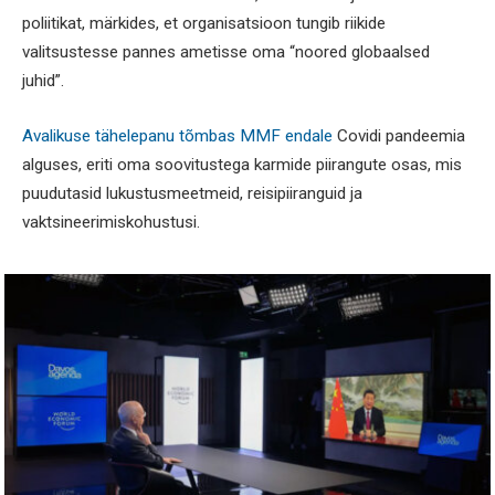
poliitikat, märkides, et organisatsioon tungib riikide
valitsustesse pannes ametisse oma “noored globaalsed
juhid”.
Avalikuse tähelepanu tõmbas MMF endale
Covidi pandeemia
alguses, eriti oma soovitustega karmide piirangute osas, mis
puudutasid lukustusmeetmeid, reisipiiranguid ja
vaktsineerimiskohustusi.