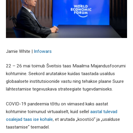
Jamie White |
Infowars
22 – 26 mai toimub Šveitsis taas Maailma Majandusfoorumi
kohtumine. Seekord arutatakse kuidas taastada usaldus
globaalsete institutsioonide vastu ning tehakse plaane Suure
lähtestamise tegevuskava strateegiate tugevdamiseks.
COVID-19 pandeemia tõttu on viimased kaks aastat
kohtumine toimunud virtuaalselt, kuid sellel
aastal tulevad
osalejad taas ise kohale
, et arutada „koostöö“ ja „usalduse
taastamise“ teemadel.