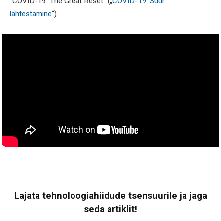
“COVID-19: The Great Reset” („
COVID-19: Suur
lähtestamine
“).
Lajata tehnoloogiahiidude tsensuurile ja jaga
seda artiklit!