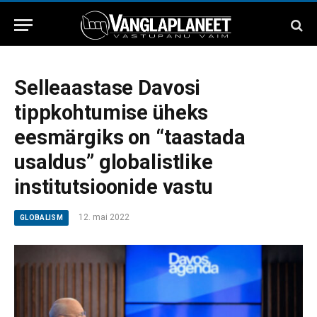
Selleaastase Davosi
tippkohtumise üheks
eesmärgiks on “taastada
usaldus” globalistlike
institutsioonide vastu
12. mai 2022
GLOBALISM