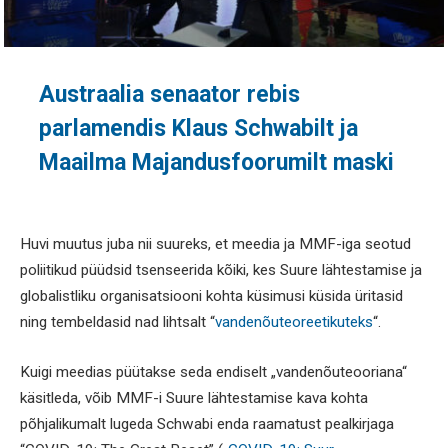
Austraalia senaator rebis
parlamendis Klaus Schwabilt ja
Maailma Majandusfoorumilt maski
Huvi muutus juba nii suureks, et meedia ja MMF-iga seotud
poliitikud püüdsid tsenseerida kõiki, kes Suure lähtestamise ja
globalistliku organisatsiooni kohta küsimusi küsida üritasid
ning tembeldasid nad lihtsalt “
vandenõuteoreetikuteks
“.
Kuigi meedias püütakse seda endiselt „vandenõuteooriana“
käsitleda, võib MMF-i Suure lähtestamise kava kohta
põhjalikumalt lugeda Schwabi enda raamatust pealkirjaga