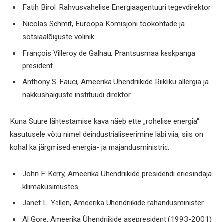
Fatih Birol, Rahvusvahelise Energiaagentuuri tegevdirektor
Nicolas Schmit, Euroopa Komisjoni töökohtade ja
sotsiaalõiguste volinik
François Villeroy de Galhau, Prantsusmaa keskpanga
president
Anthony S. Fauci, Ameerika Ühendriikide Riikliku allergia ja
nakkushaiguste instituudi direktor
Kuna Suure lähtestamise kava näeb ette „rohelise energia“
kasutusele võtu nimel deindustrialiseerimine läbi viia, siis on
kohal ka järgmised energia- ja majandusministrid:
John F. Kerry, Ameerika Ühendriikide presidendi eriesindaja
kliimaküsimustes
Janet L. Yellen, Ameerika Ühendriikide rahandusminister
Al Gore, Ameerika Ühendriikide asepresident (1993-2001)