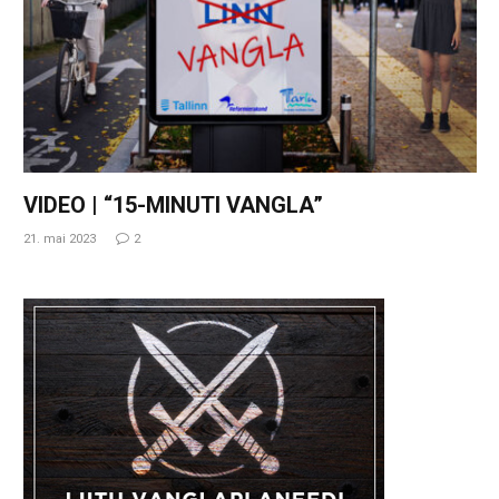
VIDEO | “15-MINUTI VANGLA”
21. mai 2023
2