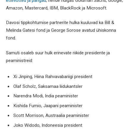
ettevõtted ja pangad
, nende hulgas Goldman Sachs, Google,
Amazon, Mastercard, IBM, BlackRock ja Microsoft.
Davosi tippkohtumise partnerite hulka kuuluvad ka Bill &
Melinda Gatesi fond ja George Sorose avatud ühiskonna
fond.
Samuti osaleb suur hulk erinevate riikide presidente ja
peaministreid:
Xi Jinping, Hiina Rahvavabariigi president
Olaf Scholz, Saksamaa liidukantsler
Narendra Modi, India peaminister
Kishida Fumio, Jaapani peaminister
Scott Morrison, Austraalia peaminister
Joko Widodo, Indoneesia president