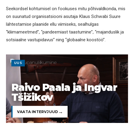
Seekordsel kohtumisel on fookuses mitu põhivaldkonda, mis
on suunatud organisatsiooni asutaja Klaus Schwabi Suure
lähtestamise plaanide ellu viimiseks, sealhulgas
“kliimameetmed”, “pandeemiast taastumine”, “majanduslik ja
sotsiaalne vastupidavus” ning “globaalne koostöö”.
UUS
Raivo Paala ja Ingvar
Tšižikov
VAATA INTERVJUUD