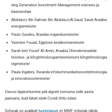
ning Generation Investment Managementi esimees ja
kaasasutaja
Abdulaziz Bin Salman Bin AbdulazizAl Saud, Saudi Araabia
energiaminister
Paulo Guedes, Brasiilia majandusminister
Yasmine Fouad, Egiptuse keskkonnaminister
Sarah bint Yousif Al-Amiri, Araabia Ühendemiraatide
tööstus- ja kõrgtehnoloogiaministeeriumi kõrgtehnoloogia
riigiminister
Paula Ingabire, Rwanda infokommunikatsioonitehnoloogia
ja innovatsiooniminister
Davosi tippkohtumine pidi algselt toimuma selle aasta
jaanuaris, kuid lükati siiski Covidi tõttu edasi.
Schwab on avalikult
tunnistanud
, et MMF mõjutab riikide