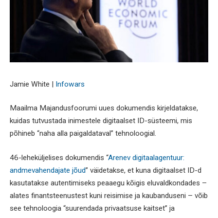
Jamie White |
Infowars
Maailma Majandusfoorumi uues dokumendis kirjeldatakse,
kuidas tutvustada inimestele digitaalset ID-süsteemi, mis
põhineb “naha alla paigaldataval” tehnoloogial.
46-leheküljelises dokumendis “
Arenev digitaalagentuur:
andmevahendajate jõud
” väidetakse, et kuna digitaalset ID-d
kasutatakse autentimiseks peaaegu kõigis eluvaldkondades –
alates finantsteenustest kuni reisimise ja kaubanduseni – võib
see tehnoloogia “suurendada privaatsuse kaitset” ja