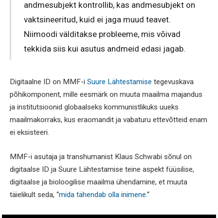
andmesubjekt kontrollib, kas andmesubjekt on
vaktsineeritud, kuid ei jaga muud teavet.
Niimoodi välditakse probleeme, mis võivad
tekkida siis kui asutus andmeid edasi jagab.
Digitaalne ID on MMF-i
Suure Lähtestamise
tegevuskava
põhikomponent, mille eesmärk on muuta maailma majandus
ja institutsioonid globaalseks kommunistlikuks uueks
maailmakorraks, kus eraomandit ja vabaturu ettevõtteid enam
ei eksisteeri.
MMF-i asutaja ja transhumanist Klaus Schwabi sõnul on
digitaalse ID ja Suure Lähtestamise teine aspekt füüsilise,
digitaalse ja bioloogilise maailma ühendamine, et muuta
täielikult seda, “
mida tähendab olla inimene.
“