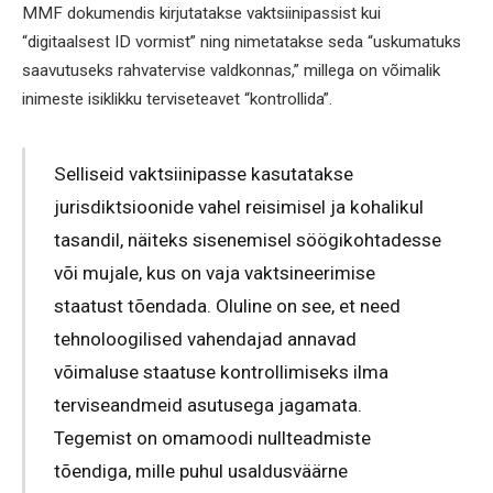
MMF dokumendis kirjutatakse vaktsiinipassist kui
“digitaalsest ID vormist” ning nimetatakse seda “uskumatuks
saavutuseks rahvatervise valdkonnas,” millega on võimalik
inimeste isiklikku terviseteavet “kontrollida”.
Selliseid vaktsiinipasse kasutatakse
jurisdiktsioonide vahel reisimisel ja kohalikul
tasandil, näiteks sisenemisel söögikohtadesse
või mujale, kus on vaja vaktsineerimise
staatust tõendada. Oluline on see, et need
tehnoloogilised vahendajad annavad
võimaluse staatuse kontrollimiseks ilma
terviseandmeid asutusega jagamata.
Tegemist on omamoodi nullteadmiste
tõendiga, mille puhul usaldusväärne