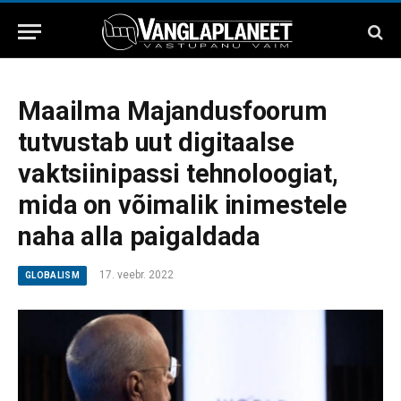
Maailma Majandusfoorum
tutvustab uut digitaalse
vaktsiinipassi tehnoloogiat,
mida on võimalik inimestele
naha alla paigaldada
17. veebr. 2022
GLOBALISM