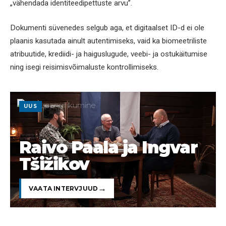
„vähendada identiteedipettuste arvu”.
Dokumenti süvenedes selgub aga, et digitaalset ID-d ei ole
plaanis kasutada ainult autentimiseks, vaid ka biomeetriliste
atribuutide, krediidi- ja haiguslugude, veebi- ja ostukäitumise
ning isegi reisimisvõimaluste kontrollimiseks.
UUS
Raivo Paala ja Ingvar
Tšižikov
VAATA INTERVJUUD