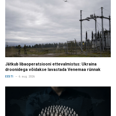
Jätkub libaoperatsiooni ettevalmistus: Ukraina
droonidega võidakse lavastada Venemaa rünnak
EESTI
6. aug. 2026