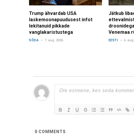
Trump ähvardab USA
Jätkub liba
laskemoonapuudusest infot
ettevalmis
lekitanuid pikkade
droonidega
vanglakaristustega
Venemaa r
SÕDA
7. aug. 2026
EESTI
6. aug
0
COMMENTS