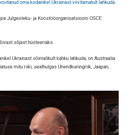
ovitanud oma kodanikel Ukrainast viivitamatult lahkuda
.
roopa Julgeoleku- ja Koostööorganisatsiooni OSCE
õivast sõjast hüsteeriaks.
ikel Ukrainast võimalikult kähku lahkuda, on Austraalia
atuse mitu riiki, sealhulgas Ühendkuningriik, Jaapan,