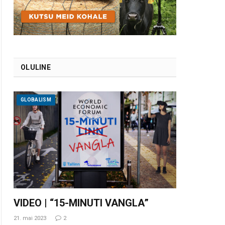
OLULINE
GLOBALISM
VIDEO | “15-MINUTI VANGLA”
21. mai 2023
2