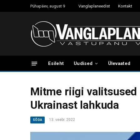
Pühapäev, august 9
Vanglaplaneedist
Kontakt
Esileht
Uudised
Ülevaated
Mitme riigi valitsuse
Ukrainast lahkuda
13. veebr. 2022
SÕDA