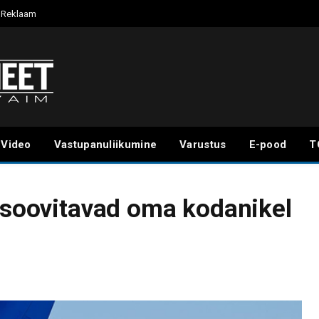
Reklaam
Video
Vastupanuliikumine
Varustus
E-pood
T
d soovitavad oma kodanikel