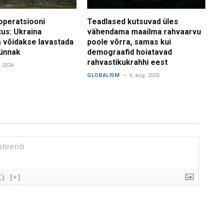
operatsiooni
Teadlased kutsuvad üles
tus: Ukraina
vähendama maailma rahvaarvu
 võidakse lavastada
poole võrra, samas kui
ünnak
demograafid hoiatavad
rahvastikukrahhi eest
. 2026
GLOBALISM
6. aug. 2026
{}
[+]