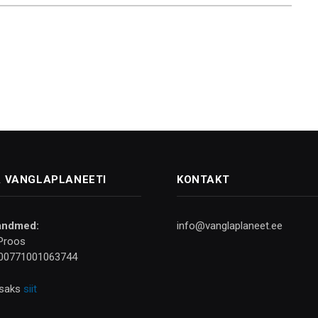
 VANGLAPLANEETI
KONTAKT
andmed:
info@vanglaplaneet.ee
Proos
00771001063744
isaks
siit