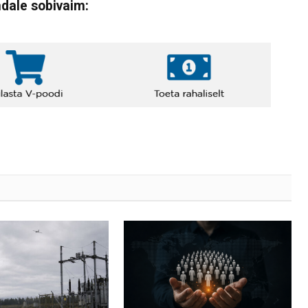
ndale sobivaim: