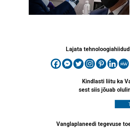
Lajata tehnoloogiahiidude
Kindlasti liitu ka 
sest siis jõuab oluli
Vanglaplaneedi tegevuse toe