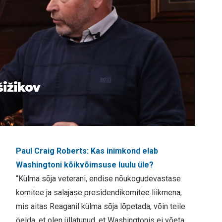
šižikov
Paul Craig Roberts: Kas inimkond elab
Washingtoni kõikvõimsuse luulu üle?
“Külma sõja veterani, endise nõukogudevastase
komitee ja salajase presidendikomitee liikmena,
mis aitas Reaganil külma sõja lõpetada, võin teile
öelda, et olen üllatunud, et Washingtonis ei võeta