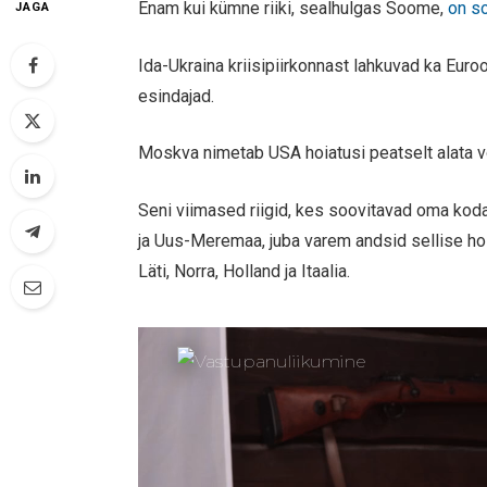
Enam kui kümne riiki, sealhulgas Soome,
on so
JAGA
Ida-Ukraina kriisipiirkonnast lahkuvad ka Eu
esindajad.
Moskva nimetab USA hoiatusi peatselt alata v
Seni viimased riigid, kes soovitavad oma kodan
ja Uus-Meremaa, juba varem andsid sellise hoi
Läti, Norra, Holland ja Itaalia.