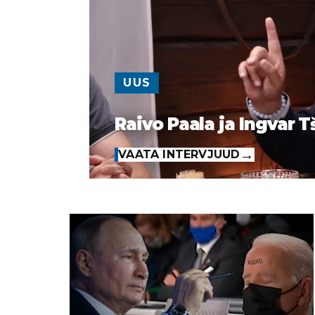
UUS
Raivo Paala ja Ingvar T
VAATA INTERVJUUD