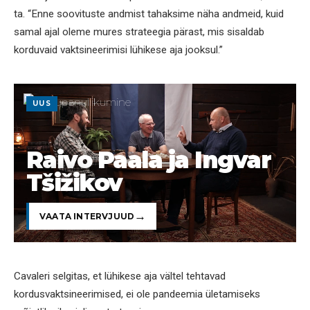
ta. “Enne soovituste andmist tahaksime näha andmeid, kuid
samal ajal oleme mures strateegia pärast, mis sisaldab
korduvaid vaktsineerimisi lühikese aja jooksul.”
UUS
Raivo Paala ja Ingvar
Tšižikov
VAATA INTERVJUUD
Cavaleri selgitas, et lühikese aja vältel tehtavad
kordusvaktsineerimised, ei ole pandeemia ületamiseks