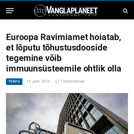
Euroopa Ravimiamet hoiatab,
et lõputu tõhustusdooside
tegemine võib
immuunsüsteemile ohtlik olla
12. jaan. 2022
1 kommentaar
TERVIS