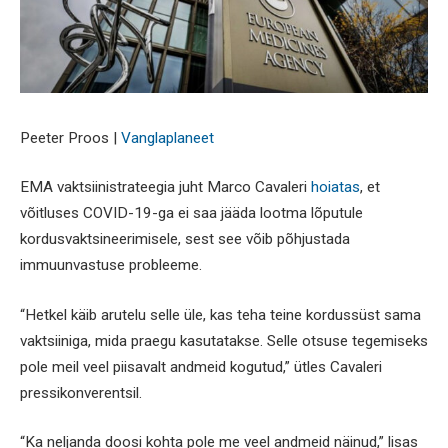
Peeter Proos |
Vanglaplaneet
EMA vaktsiinistrateegia juht Marco Cavaleri
hoiatas
, et
võitluses COVID-19-ga ei saa jääda lootma lõputule
kordusvaktsineerimisele, sest see võib põhjustada
immuunvastuse probleeme.
“Hetkel käib arutelu selle üle, kas teha teine kordussüst sama
vaktsiiniga, mida praegu kasutatakse. Selle otsuse tegemiseks
pole meil veel piisavalt andmeid kogutud,” ütles Cavaleri
pressikonverentsil.
“Ka neljanda doosi kohta pole me veel andmeid näinud,” lisas