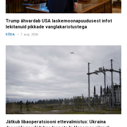
Trump ähvardab USA laskemoonapuudusest infot
lekitanuid pikkade vanglakaristustega
SÕDA
7. aug. 2026
Jätkub libaoperatsiooni ettevalmistus: Ukraina