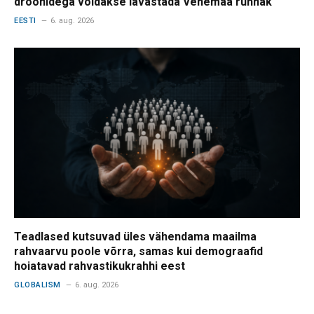
droonidega võidakse lavastada Venemaa rünnak
EESTI
6. aug. 2026
Teadlased kutsuvad üles vähendama maailma
rahvaarvu poole võrra, samas kui demograafid
hoiatavad rahvastikukrahhi eest
GLOBALISM
6. aug. 2026