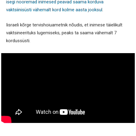
isegi nooremad inimesed peavad saama korduva
vaktsiinisüsti vähemalt kord kolme aasta jooksul
.
Iisraeli kõrge tervishoiuametnik nõudis, et inimese täielikult
vaktsineerituks lugemiseks, peaks ta saama vähemalt 7
kordussüsti.