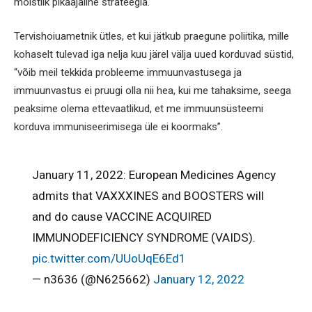
mõistlik pikaajaline strateegia.
Tervishoiuametnik ütles, et kui jätkub praegune poliitika, mille
kohaselt tulevad iga nelja kuu järel välja uued korduvad süstid,
“võib meil tekkida probleeme immuunvastusega ja
immuunvastus ei pruugi olla nii hea, kui me tahaksime, seega
peaksime olema ettevaatlikud, et me immuunsüsteemi
korduva immuniseerimisega üle ei koormaks”.
January 11, 2022: European Medicines Agency
admits that VAXXXINES and BOOSTERS will
and do cause VACCINE ACQUIRED
IMMUNODEFICIENCY SYNDROME (VAIDS).
pic.twitter.com/UUoUqE6Ed1
— n3636 (@N625662)
January 12, 2022