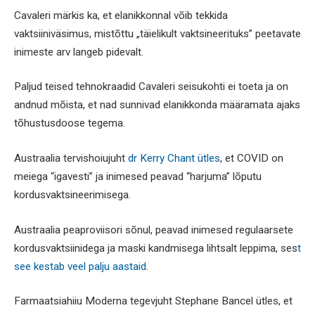
Cavaleri märkis ka, et elanikkonnal võib tekkida
vaktsiiniväsimus, mistõttu „täielikult vaktsineerituks” peetavate
inimeste arv langeb pidevalt.
Paljud teised tehnokraadid Cavaleri seisukohti ei toeta ja on
andnud mõista, et nad sunnivad elanikkonda määramata ajaks
tõhustusdoose tegema.
Austraalia tervishoiujuht
dr Kerry Chant ütles
, et COVID on
meiega “igavesti” ja inimesed peavad “harjuma” lõputu
kordusvaktsineerimisega.
Austraalia peaproviisori sõnul, peavad inimesed regulaarsete
kordusvaktsiinidega ja maski kandmisega lihtsalt leppima, ses
t
see kestab veel palju aastaid
.
Farmaatsiahiiu Moderna tegevjuht Stephane Bancel ütles, et