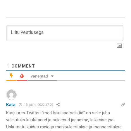
1
COMMENT
vanemad
Kata
13. jaan. 2022 17:29
Kusjuures Twitteri “meditsiinispetsalistid” on selle juba
valejutuks kuulutanud ja sulgenud jagamise, laikimise jne.
Uskumatu kuidas meiega manipuleeritakse ja tsenseeritakse,