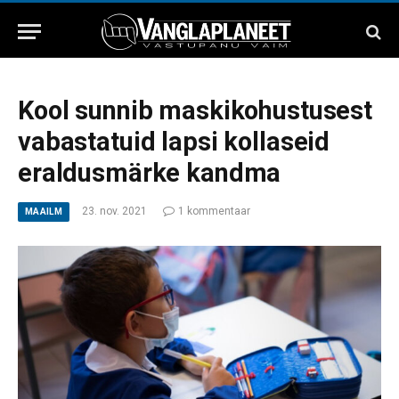
Kool sunnib maskikohustusest
vabastatuid lapsi kollaseid
eraldusmärke kandma
23. nov. 2021
1 kommentaar
MAAILM