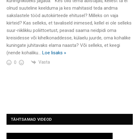
kuningriikideks jagada. Kes olid tema abistajad, kellest ta ei
olnud suuteline keelduma ja kes mahitasid teda andma
sakslastele tööd autokiirteede ehitusel? Milleks on vaja
kiirteid? Kas selleks, et tavaliseld inimesed, kellel ei ole selleks
suur-riiklikku poliittoetust, peavad saama neidpidi oma
kreisidesse või kihelkonaddesse, külaelu juurde, oma kohalike
kuningate juhitavaks elama naasta? Või selleks, et keegi
(nende kohaliku
…
Loe lisaks »
Vasta
0
TÄHTSAMAD VIDEOD