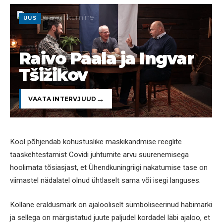
UUS
Raivo Paala ja Ingvar
Tšižikov
VAATA INTERVJUUD
Kool põhjendab kohustuslike maskikandmise reeglite
taaskehtestamist Covidi juhtumite arvu suurenemisega
hoolimata tõsiasjast, et Ühendkuningriigi nakatumise tase on
viimastel nädalatel olnud ühtlaselt sama või isegi languses.
Kollane eraldusmärk on ajalooliselt sümboliseerinud häbimärki
ja sellega on märgistatud juute paljudel kordadel läbi ajaloo, et