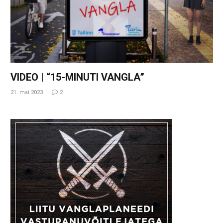
VIDEO | “15-MINUTI VANGLA”
21. mai 2023
2