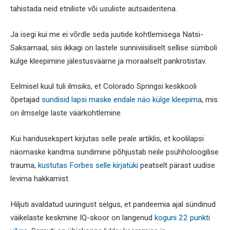
tähistada neid etniliste või usuliste autsaideritena.
Ja isegi kui me ei võrdle seda juutide kohtlemisega Natsi-
Saksamaal, siis ikkagi on lastele sunniviisiliselt sellise sümboli
külge kleepimine jälestusväärne ja moraalselt pankrotistav.
Eelmisel kuul tuli ilmsiks, et Colorado Springsi keskkooli
õpetajad
sundisid lapsi maske endale näo külge kleepima
, mis
on ilmselge laste väärkohtlemine.
Kui haridusekspert kirjutas selle peale artiklis, et koolilapsi
näomaske kandma sundimine põhjustab neile psühholoogilise
trauma,
kustutas Forbes selle kirjatüki
peatselt pärast uudise
levima hakkamist.
Hiljuti avaldatud uuringust selgus, et pandeemia ajal sündinud
väikelaste keskmine IQ-skoor on langenud
koguni 22 punkti