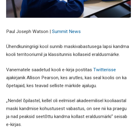
Paul Joseph Watson |
Summit News
Ühendkuningriigi kool sunnib maskivabastusega lapsi kandma
kooli territooriumil ja klassitunnis kollaseid eraldusmärke.
Vanematele saadetud kooli e-kirja postitas
Twitterisse
ajakirjanik Allison Pearson, kes arutles, kas seal koolis on ka
õpetajaid, kes teavad selliste märkide ajalugu.
„Nendel õpilastel, kellel oli eelmisel akadeemilisel kooliaastal
maski kandmise kohustusest vabastus, on see nii ka praegu
ja nad peaksid seetõttu kandma kollast eraldusmärki“ seisab
e-kirjas.