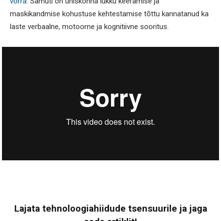
võrra
. Samuti on ühiskonna lukku keeramise ja
maskikandmise kohustuse kehtestamise tõttu kannatanud ka
laste verbaalne, motoorne ja kognitiivne sooritus.
Lajata tehnoloogiahiidude tsensuurile ja jaga