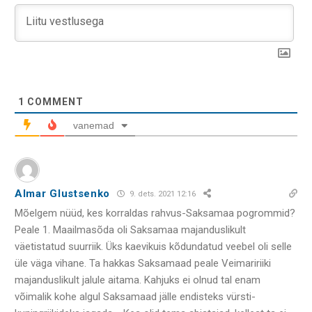
1
COMMENT
vanemad
Almar Glustsenko
9. dets. 2021 12:16
Mõelgem nüüd, kes korraldas rahvus-Saksamaa pogrommid?
Peale 1. Maailmasõda oli Saksamaa majanduslikult
väetistatud suurriik. Üks kaevikuis kõdundatud veebel oli selle
üle väga vihane. Ta hakkas Saksamaad peale Veimaririiki
majanduslikult jalule aitama. Kahjuks ei olnud tal enam
võimalik kohe algul Saksamaad jälle endisteks vürsti-