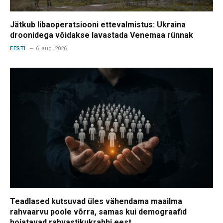
Jätkub libaoperatsiooni ettevalmistus: Ukraina
droonidega võidakse lavastada Venemaa rünnak
EESTI
6. aug. 2026
Teadlased kutsuvad üles vähendama maailma
rahvaarvu poole võrra, samas kui demograafid
hoiatavad rahvastikukrahhi eest