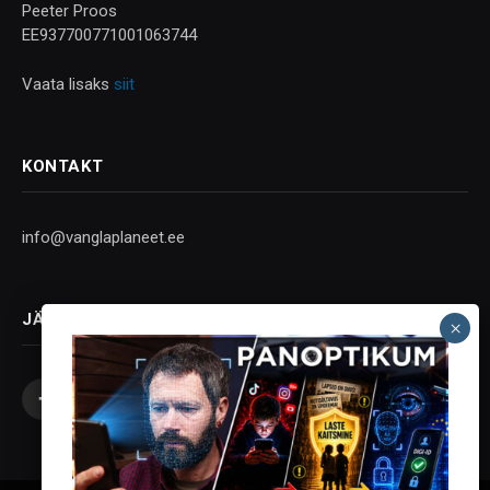
Peeter Proos
EE937700771001063744
Vaata lisaks
siit
KONTAKT
info@vanglaplaneet.ee
JÄLGI SOTSIAALMEEDIAS
Facebook
X
Instagram
YouTube
Telegram
(Twitter)