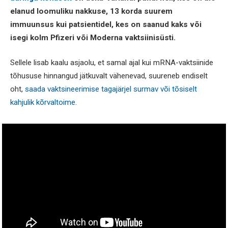
elanud loomuliku nakkuse, 13 korda suurem
immuunsus kui patsientidel, kes on saanud kaks või
isegi kolm Pfizeri või Moderna vaktsiinisüsti.
Sellele lisab kaalu asjaolu, et samal ajal kui mRNA-vaktsiinide
tõhususe hinnangud jätkuvalt vähenevad, suureneb endiselt
oht,
saada vaktsineerimise tagajärjel surmav või tõsiselt
kahjulik kõrvaltoime
.