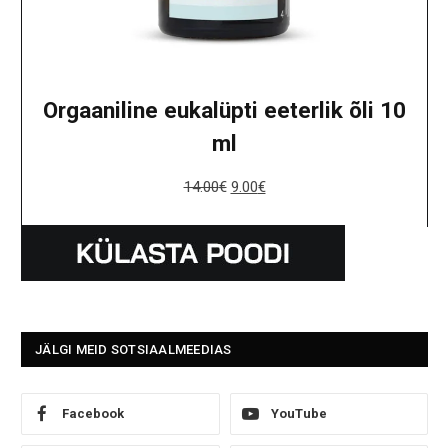
Orgaaniline eukalüpti eeterlik õli 10
ml
14.00
€
9.00
€
JÄLGI MEID SOTSIAALMEEDIAS
Facebook
YouTube