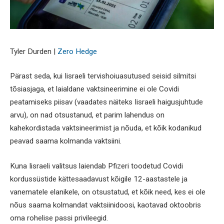
Tyler Durden |
Zero Hedge
Pärast seda, kui Iisraeli tervishoiuasutused seisid silmitsi
tõsiasjaga, et laialdane vaktsineerimine ei ole Covidi
peatamiseks piisav (vaadates näiteks Iisraeli haigusjuhtude
arvu), on nad otsustanud, et parim lahendus on
kahekordistada vaktsineerimist ja nõuda, et kõik kodanikud
peavad saama kolmanda vaktsiini.
Kuna Iisraeli valitsus laiendab Pfizeri toodetud Covidi
kordussüstide kättesaadavust kõigile 12-aastastele ja
vanematele elanikele, on otsustatud, et kõik need, kes ei ole
nõus saama kolmandat vaktsiinidoosi, kaotavad oktoobris
oma rohelise passi privileegid.