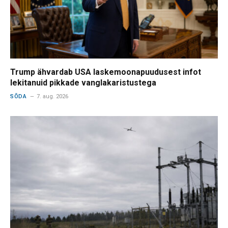
Trump ähvardab USA laskemoonapuudusest infot
lekitanuid pikkade vanglakaristustega
SÕDA
7. aug. 2026