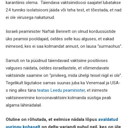
karantiinis olema. Täiendava vaktsiinidoosi saajatel lubatakse
24 tunniks isolatsiooni jääda või teha test, et tõestada, et nad
ei ole viirusega nakatunud.
Iisraeli peaminister Naftali Bennett on olnud kordussüstide
üks peamisi pooldajaid, öeldes selle kuu alguses, et eakad
inimesed, kes ei saa kolmandat annust, on lausa “surmaohus”.
Samuti on ta püüdnud täiendavaid vaktsiine positiivses
valguses näidata, öeldes iisraellastele, et võimendavate
vaktsiinide saamine on “privileeg, mida ühelgi teisel riigil ei ole”.
Tegelikult liigutakse samas suunas juba ka Venemaal ja USA-
s ning alles täna
teatas Leedu peaminister
, et inimeste
vaktsineerimine koroonavaktsiini kolmanda süstiga peab
algama lähinädalail.
Oluline on rõhutada, et eelmise nädala lõpus
avaldatud
uuringu kohaselt
on delta-variandi puhul neil, kes on üle