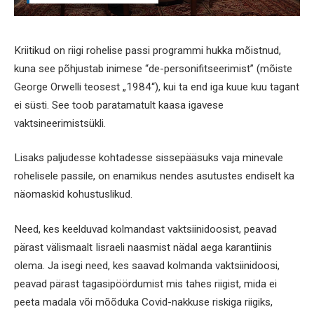
Kriitikud on riigi rohelise passi programmi hukka mõistnud,
kuna see põhjustab inimese “de-personifitseerimist” (mõiste
George Orwelli teosest „1984“), kui ta end iga kuue kuu tagant
ei süsti. See toob paratamatult kaasa igavese
vaktsineerimistsükli.
Lisaks paljudesse kohtadesse sissepääsuks vaja minevale
rohelisele passile, on enamikus nendes asutustes endiselt ka
näomaskid kohustuslikud.
Need, kes keelduvad kolmandast vaktsiinidoosist, peavad
pärast välismaalt Iisraeli naasmist nädal aega karantiinis
olema. Ja isegi need, kes saavad kolmanda vaktsiinidoosi,
peavad pärast tagasipöördumist mis tahes riigist, mida ei
peeta madala või mõõduka Covid-nakkuse riskiga riigiks,