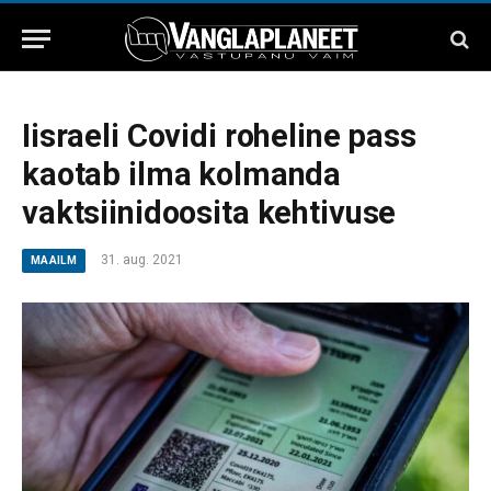
Iisraeli Covidi roheline pass
kaotab ilma kolmanda
vaktsiinidoosita kehtivuse
31. aug. 2021
MAAILM