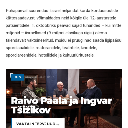
Pühapäeval suurendas Iisrael neljandat korda kordussüstide
kättesaadavust, võimaldades neid kõigile üle 12-aastastele
patsientidele. 1. oktoobriks peavad sajad tuhanded – kui mitte
miljonid – iisraellased (9 miljoni elanikuga riigis) olema
täiendavalt vaktsineeritud, muidu ei pruugi nad saada ligipääsu
spordisaalidele, restoranidele, teatritele, kinodele,
spordiareenidele, hotellidele ja kultuuriüritustele.
UUS
Raivo Paala ja Ingvar
Tšižikov
VAATA INTERVJUUD