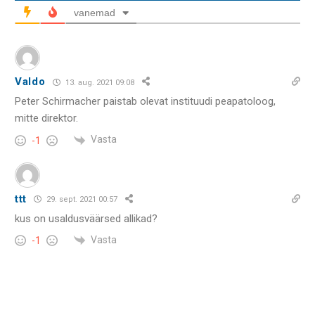
vanemad
Valdo
13. aug. 2021 09:08
Peter Schirmacher paistab olevat instituudi peapatoloog,
mitte direktor.
Vasta
-1
ttt
29. sept. 2021 00:57
kus on usaldusväärsed allikad?
Vasta
-1