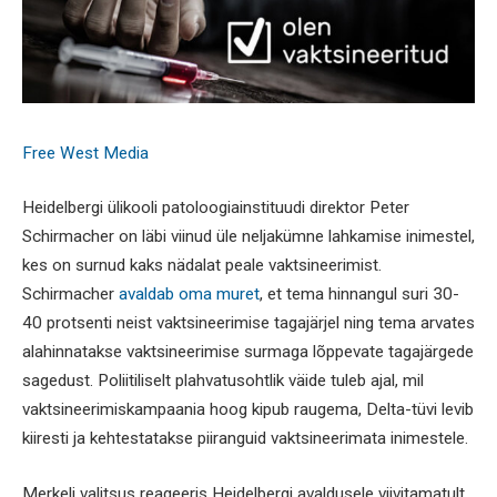
Free West Media
Heidelbergi ülikooli patoloogiainstituudi direktor Peter
Schirmacher on läbi viinud üle neljakümne lahkamise inimestel,
kes on surnud kaks nädalat peale vaktsineerimist.
Schirmacher
avaldab oma muret
, et tema hinnangul suri 30-
40 protsenti neist vaktsineerimise tagajärjel ning tema arvates
alahinnatakse vaktsineerimise surmaga lõppevate tagajärgede
sagedust. Poliitiliselt plahvatusohtlik väide tuleb ajal, mil
vaktsineerimiskampaania hoog kipub raugema, Delta-tüvi levib
kiiresti ja kehtestatakse piiranguid vaktsineerimata inimestele.
Merkeli valitsus reageeris Heidelbergi avaldusele viivitamatult.