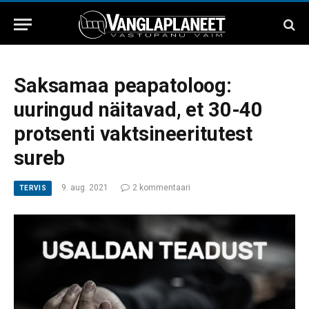
Saksamaa peapatoloog:
uuringud näitavad, et 30-40
protsenti vaktsineeritutest
sureb
9. aug. 2021
2 kommentaari
TERVIS