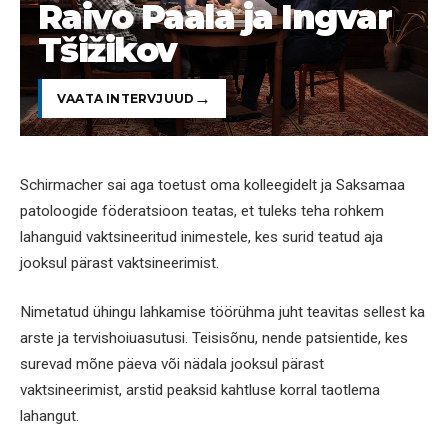
Raivo Paala ja Ingvar
Tšižikov
VAATA INTERVJUUD
Schirmacher sai aga toetust oma kolleegidelt ja Saksamaa
patoloogide föderatsioon teatas, et tuleks teha rohkem
lahanguid vaktsineeritud inimestele, kes surid teatud aja
jooksul pärast vaktsineerimist.
Nimetatud ühingu lahkamise töörühma juht teavitas sellest ka
arste ja tervishoiuasutusi. Teisisõnu, nende patsientide, kes
surevad mõne päeva või nädala jooksul pärast
vaktsineerimist, arstid peaksid kahtluse korral taotlema
lahangut.