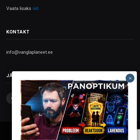
Vaata lisaks
siit
KONTAKT
info@vanglaplaneet.ee
JÄLGI SOTSIAALMEEDIAS
Facebook
X
Instagram
YouTube
Telegram
(Twitter)
Vanglaplaneet - Vastupanu Vaim