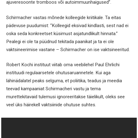
ajuveresoonte tromboos või autoimmuunhaigused”.
Schirmacher vastas mõnede kolleegide kriitikale. Ta eitas
pädevuse puudumist: “Kolleegid eksivad kindlasti, sest nad ei
oska seda konkreetset küsimust asjatundlikult hinnata.”
Pealegi ei ole ta püüdnud tekitada paanikat ja ta ei ole
vaktsineerimise vastane – Schirmacher on ise vaktsineeritud.
Robert Kochi instituut viitab oma veebilehel Paul Ehrlichi
instituudi regulaarsetele ohutusaruannetele. Kui aga
lähinädalatel peaks selguma, et poliitika, teadus ja meedia
teevad kampaaniat Schirmacheri vastu ja tema
murettekitavaid tulemusi ignoreeritakse täielikult, oleks see
veel üks häirekell vaktsiinide ohutuse suhtes.