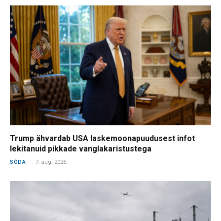
Trump ähvardab USA laskemoonapuudusest infot
lekitanuid pikkade vanglakaristustega
SÕDA
7. aug. 2026