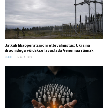
Jätkub libaoperatsiooni ettevalmistus: Ukraina
droonidega võidakse lavastada Venemaa rünnak
EESTI
6. aug. 2026