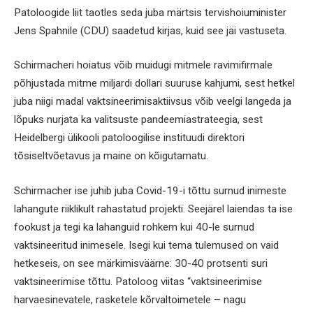
Patoloogide liit taotles seda juba märtsis tervishoiuminister
Jens Spahnile (CDU) saadetud kirjas, kuid see jäi vastuseta.
Schirmacheri hoiatus võib muidugi mitmele ravimifirmale
põhjustada mitme miljardi dollari suuruse kahjumi, sest hetkel
juba niigi madal vaktsineerimisaktiivsus võib veelgi langeda ja
lõpuks nurjata ka valitsuste pandeemiastrateegia, sest
Heidelbergi ülikooli patoloogilise instituudi direktori
tõsiseltvõetavus ja maine on kõigutamatu.
Schirmacher ise juhib juba Covid-19-i tõttu surnud inimeste
lahangute riiklikult rahastatud projekti. Seejärel laiendas ta ise
fookust ja tegi ka lahanguid rohkem kui 40-le surnud
vaktsineeritud inimesele. Isegi kui tema tulemused on vaid
hetkeseis, on see märkimisväärne: 30-40 protsenti suri
vaktsineerimise tõttu. Patoloog viitas “vaktsineerimise
harvaesinevatele, rasketele kõrvaltoimetele – nagu