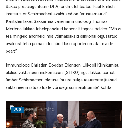
Saksa pressiagentuuri (DPA) andmetel teatas Paul Ehrlichi
instituut, et Schirmacheri avaldused on “arusaamatud”.
Kantsleri lakei, Saksamaa vanemimmunoloog Thomas
Mertens lükkas tähelepanekud koheselt tagasi, öeldes: “Ma ei
tea mingeid andmeid, mis võimaldaksid siinkohal õigustatud
avaldust teha ja ma ei tee järeldusi raporteerimata arvude
pealt.”
Immunoloog Christian Bogdan Erlangeni Ülikooli Kliinikumist,
alalise vaktsineerimiskomisjoni (STIKO) liige, lükkas samuti
ümber Schirmacheri oletuse “suure hulga teatamata jäänud
vaktsineerimistüsistuste või isegi surmajuhtumite” kohta.
UUS