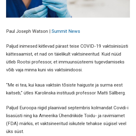
Paul Joseph Watson |
Summit News
Paljud inimesed kiitlevad pärast teise COVID-19 vaktsiinisüsti
kättesaamist, et nad on täielikult vaktsineeritud. Kuid nüüd
ütleb Rootsi professor, et immuunsüsteemi tugevdamiseks
võib vaja minna kuni viis vaktsiinidoosi.
“Me ei tea, kui kaua vaktsiin tõsiste haiguste ja surma eest
kaitseb,” ütles Karolinska instituudi professor Matti Sällberg.
Paljud Euroopa riigid plaanivad septembris kolmandat Covidi-i
lisasüsti ning ka Ameerika Ühendriikide Toidu- ja ravimiamet
(FDA) märkis, et vaktsineeritud isikutele tehakse sügisel veel
üks süst.