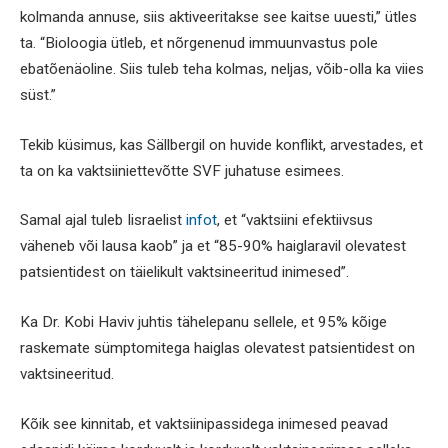
kolmanda annuse, siis aktiveeritakse see kaitse uuesti,” ütles
ta. “Bioloogia ütleb, et nõrgenenud immuunvastus pole
ebatõenäoline. Siis tuleb teha kolmas, neljas, võib-olla ka viies
süst.”
Tekib küsimus, kas Sällbergil on huvide konflikt, arvestades, et
ta on ka vaktsiiniettevõtte SVF juhatuse esimees.
Samal ajal tuleb Iisraelist
infot
, et “vaktsiini efektiivsus
väheneb või lausa kaob” ja et “85-90% haiglaravil olevatest
patsientidest on täielikult vaktsineeritud inimesed”.
Ka Dr. Kobi Haviv juhtis tähelepanu sellele, et 95% kõige
raskemate sümptomitega haiglas olevatest patsientidest on
vaktsineeritud.
Kõik see kinnitab, et vaktsiinipassidega inimesed peavad