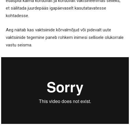
edaspidi käima korduvalt ja korduvalt vaktsineerimas selleks,
et säilitada juurdepääs igapäevaselt kasutatavatesse
kohtadesse.
Aeg näitab kas vaktsiinide kõrvalmõjud või pidevalt uute
vaktsiinide tegemine paneb rohkem inimesi sellisele olukorrale
vastu seisma.