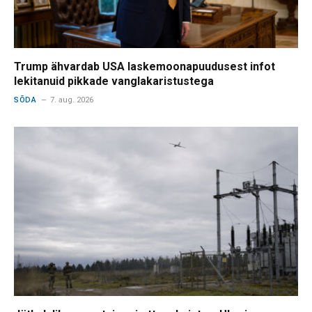
Trump ähvardab USA laskemoonapuudusest infot
lekitanuid pikkade vanglakaristustega
SÕDA
7. aug. 2026