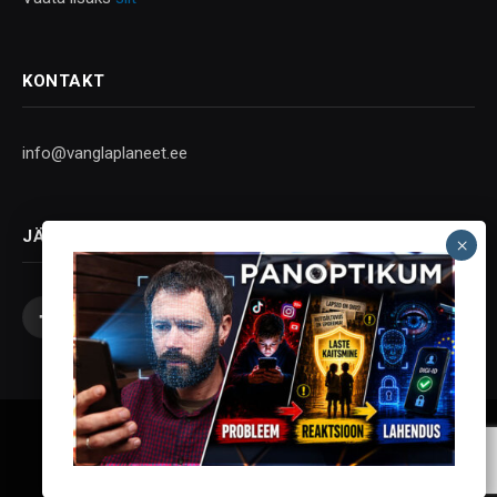
KONTAKT
info@vanglaplaneet.ee
JÄLGI SOTSIAALMEEDIAS
Facebook
X
Instagram
YouTube
Telegram
(Twitter)
Vanglaplaneet - Vastupanu Vaim