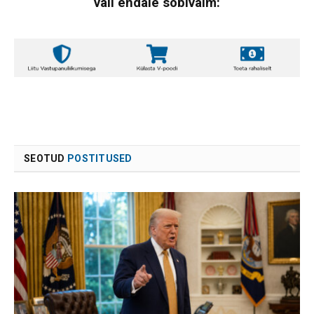
vali endale sobivaim:
SEOTUD
POSTITUSED