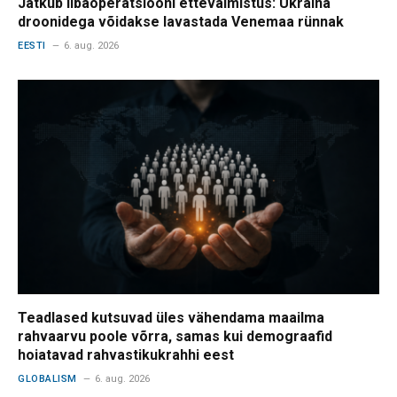
Jätkub libaoperatsiooni ettevalmistus: Ukraina
droonidega võidakse lavastada Venemaa rünnak
EESTI
6. aug. 2026
Teadlased kutsuvad üles vähendama maailma
rahvaarvu poole võrra, samas kui demograafid
hoiatavad rahvastikukrahhi eest
GLOBALISM
6. aug. 2026