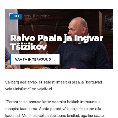
UUS
Raivo Paala ja Ingvar
Tšižikov
VAATA INTERVJUUD
Sällberg aga arvab, et sellest ilmselt ei piisa ja “korduvad
vaktsiinisüstid” on vajalikud.
“Pärast teise annuse kätte saamist hakkab immuunsus
tasapisi taanduma. Aasta pärast võib paljude kaitse olla
kadunud. Me ei ole selles veel päris kindlad, aga kui saate