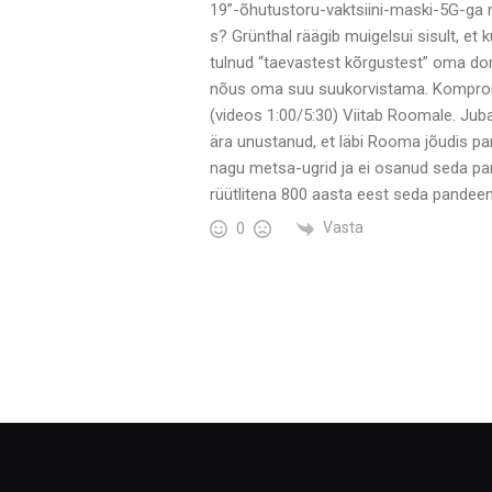
19”-õhutustoru-vaktsiini-maski-5G-ga 
s? Grünthal räägib muigelsui sisult, et
tulnud “taevastest kõrgustest” oma domi
nõus oma suu suukorvistama. Kompro
(videos 1:00/5:30) Viitab Roomale. Juba 
ära unustanud, et läbi Rooma jõudis p
nagu metsa-ugrid ja ei osanud seda pand
rüütlitena 800 aasta eest seda pandee
Vasta
0