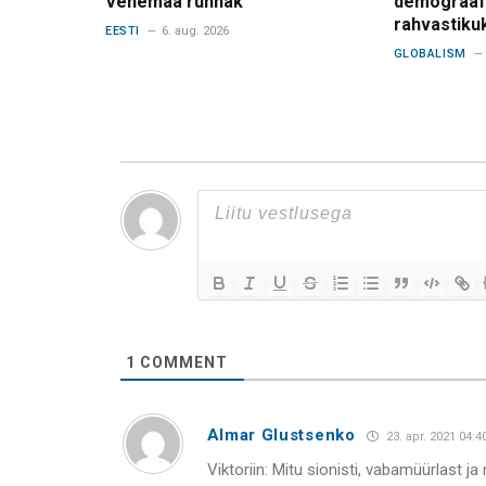
Venemaa rünnak
demograafi
rahvastiku
EESTI
6. aug. 2026
GLOBALISM
1
COMMENT
Almar Glustsenko
23. apr. 2021 04:4
Viktoriin: Mitu sionisti, vabamüürlast 