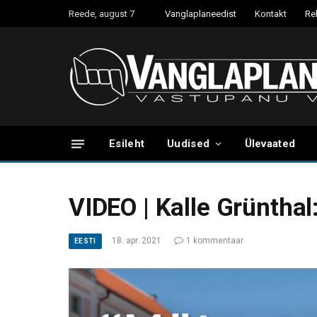
Reede, august 7
Vanglaplaneedist
Kontakt
Re
Esileht
Uudised
Ülevaated
VIDEO | Kalle Grüntha
18. apr. 2021
1 kommentaar
EESTI