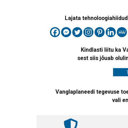
Lajata tehnoloogiahiidude
Kindlasti liitu ka 
sest siis jõuab oluli
Vanglaplaneedi tegevuse toe
vali e