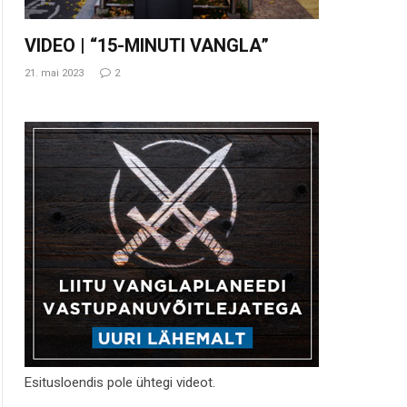
VIDEO | “15-MINUTI VANGLA”
21. mai 2023
2
Esitusloendis pole ühtegi videot.