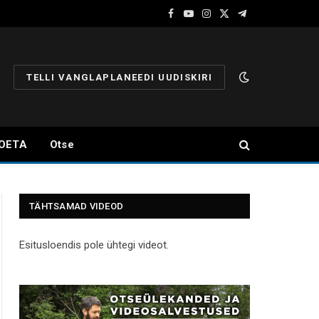
Facebook
YouTube
Instagram
X
Telegram
(Twitter)
TELLI VANGLAPLANEEDI UUDISKIRI
OETA
Otse
TÄHTSAMAD VIDEOD
Esitusloendis pole ühtegi videot.