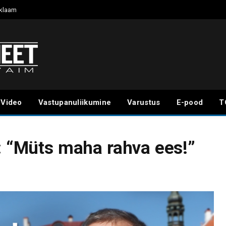
klaam
Video
Vastupanuliikumine
Varustus
E-pood
T
l: “Müts maha rahva ees!”