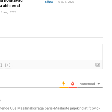
d hoiatavad
SÕDA
6. aug. 2026
krahhi eest
6. aug. 2026
{}
[+]
vanemad
0
ja nende Uue Maailmakorraga päris-Maalaste järjekindlat “covid-