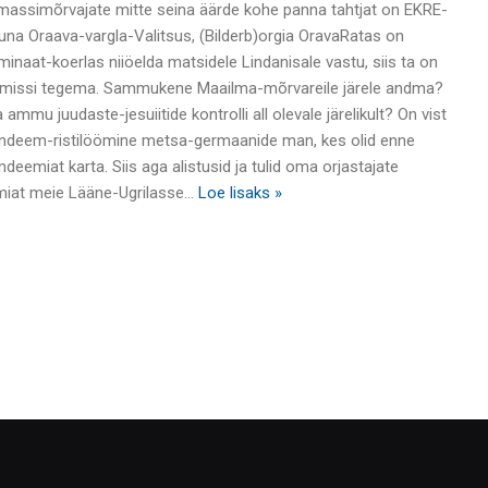
massimõrvajate mitte seina äärde kohe panna tahtjat on EKRE-
 kuna Oraava-vargla-Valitsus, (Bilderb)orgia OravaRatas on
naat-koerlas niiöelda matsidele Lindanisale vastu, siis ta on
missi tegema. Sammukene Maailma-mõrvareile järele andma?
ammu juudaste-jesuiitide kontrolli all olevale järelikult? On vist
andeem-ristilöömine metsa-germaanide man, kes olid enne
eemiat karta. Siis aga alistusid ja tulid oma orjastajate
miat meie Lääne-Ugrilasse
…
Loe lisaks »