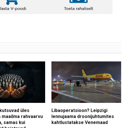
kutsuvad üles
Libaoperatsioon? Leipzigi
 maailma rahvaarvu
lennujaama droonijuhtumites
a, samas kui
kahtlustatakse Venemaad