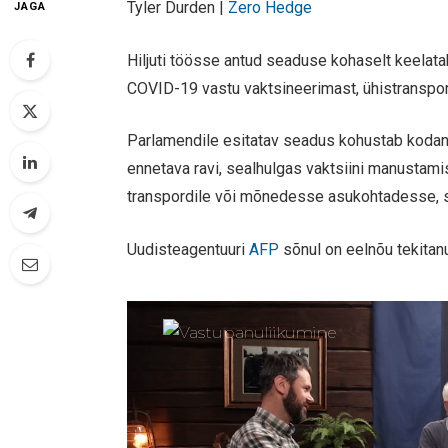
Tyler Durden |
Zero Hedge
JAGA
Hiljuti töösse antud seaduse kohaselt keelat
COVID-19 vastu vaktsineerimast, ühistranspo
Parlamendile esitatav seadus kohustab kodan
ennetava ravi, sealhulgas vaktsiini manustami
transpordile või mõnedesse asukohtadesse, sa
Uudisteagentuuri
AFP
sõnul on eelnõu tekitanu