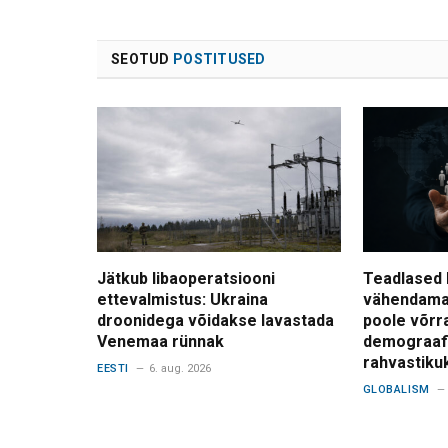
SEOTUD
POSTITUSED
Jätkub libaoperatsiooni
Teadlased 
ettevalmistus: Ukraina
vähendama
droonidega võidakse lavastada
poole võrr
Venemaa rünnak
demograafi
rahvastiku
EESTI
6. aug. 2026
GLOBALISM