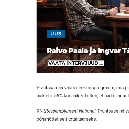
UUS
Raivo Paala ja Ingvar T
VAATA INTERVJUUD
Prantsusmaa vaktsineerimisprogramm, mis pea
hulk ehk 55% kodanikest ütleb, et nad ei nõus
RN (
Ressemblement National
, Prantsuse rahv
põhimõtteliselt totalitaarseks.