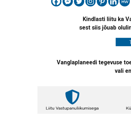
Kindlasti liitu ka 
sest siis jõuab oluli
Vanglaplaneedi tegevuse toe
vali e