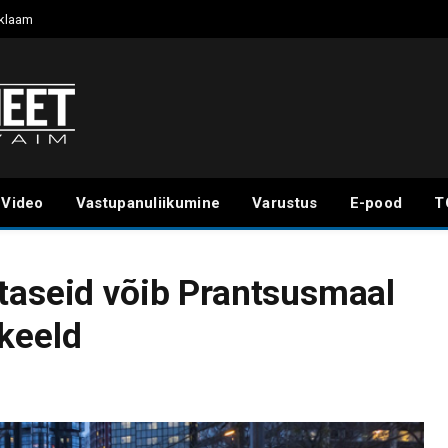
klaam
Video
Vastupanuliikumine
Varustus
E-pood
T
taseid võib Prantsusmaal
keeld