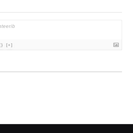
{}
[+]