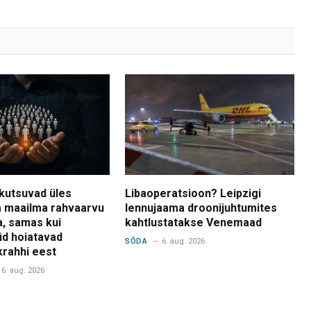
kutsuvad üles
Libaoperatsioon? Leipzigi
 maailma rahvaarvu
lennujaama droonijuhtumites
a, samas kui
kahtlustatakse Venemaad
d hoiatavad
SÕDA
6. aug. 2026
krahhi eest
6. aug. 2026