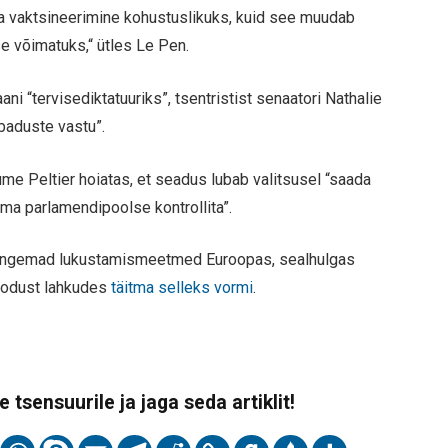
a vaktsineerimine kohustuslikuks, kuid see muudab
ise võimatuks,“ ütles Le Pen.
ni “tervisediktatuuriks”, tsentristist senaatori Nathalie
abaduste vastu”.
e Peltier hoiatas, et seadus lubab valitsusel “saada
ma parlamendipoolse kontrollita”.
angemad lukustamismeetmed Euroopas, sealhulgas
kodust lahkudes
täitma selleks vormi
.
 tsensuurile ja jaga seda artiklit!