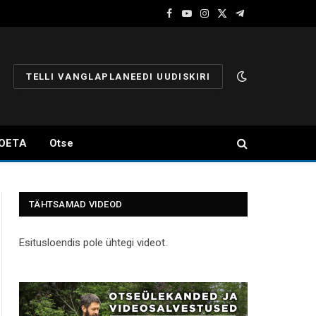
Facebook
YouTube
Instagram
X
Telegram
(Twitter)
TELLI VANGLAPLANEEDI UUDISKIRI
OETA
Otse
TÄHTSAMAD VIDEOD
Esitusloendis pole ühtegi videot.