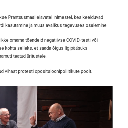
akse Prantsusmaal elavatel inimestel, kes keelduvad
rdi kasutamine ja muus avalikus tegevuses osalemine.
ikke omama tõendeid negatiivse COVID-testi või
se kohta selleks, et saada õigus ligipääsuks
muti teatud üritustele.
d vihast protesti opositsioonipoliitikute poolt.