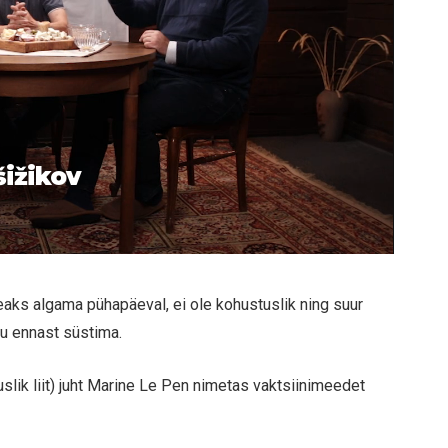
šižikov
ks algama pühapäeval, ei ole kohustuslik ning suur
tu ennast süstima.
uslik liit) juht Marine Le Pen nimetas vaktsiinimeedet