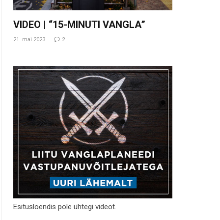
VIDEO | “15-MINUTI VANGLA”
21. mai 2023
2
Esitusloendis pole ühtegi videot.