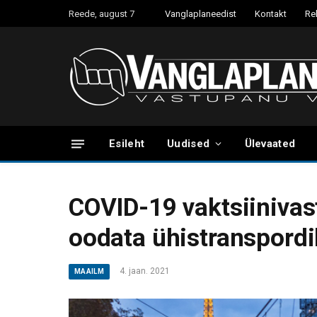
Reede, august 7
Vanglaplaneedist
Kontakt
Re
Esileht
Uudised
Ülevaated
COVID-19 vaktsiinivas
oodata ühistranspordi
4. jaan. 2021
MAAILM