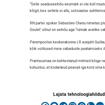
“Selle seaduseelnõu eesmärk ei ole küll muut
kõigil, kes sellele ei allu, sotsiaalse suhtlem
RN partei spiiker Sebastien Chenu nimetas plaa
Goulet’ sõnul on eelnõu aga “rünnak avalike v
Parempoolse keskerakonna LR asejuht Guillaum
kõik volitused meie vabaduste peatamiseks il
Prantsusmaa on kehtestanud mitmed kõige r
kohustus, et kodanikud peavad iga kord oma 
Lajata tehnoloogiahiidude