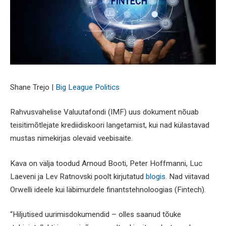
Shane Trejo |
Big League Politics
Rahvusvahelise Valuutafondi (IMF) uus dokument nõuab
teisitimõtlejate krediidiskoori langetamist, kui nad külastavad
mustas nimekirjas olevaid veebisaite.
Kava on välja toodud Arnoud Booti, Peter Hoffmanni, Luc
Laeveni ja Lev Ratnovski poolt kirjutatud
blogis
. Nad viitavad
Orwelli ideele kui läbimurdele finantstehnoloogias (Fintech).
“Hiljutised uurimisdokumendid – olles saanud tõuke