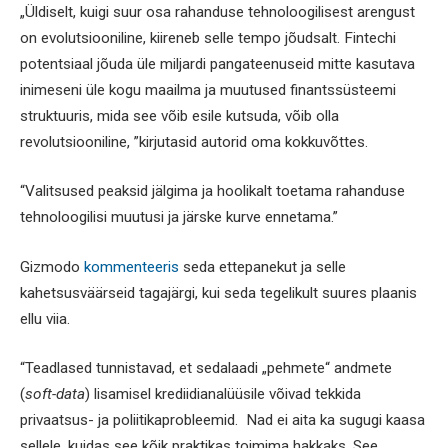
„Üldiselt, kuigi suur osa rahanduse tehnoloogilisest arengust
on evolutsiooniline, kiireneb selle tempo jõudsalt. Fintechi
potentsiaal jõuda üle miljardi pangateenuseid mitte kasutava
inimeseni üle kogu maailma ja muutused finantssüsteemi
struktuuris, mida see võib esile kutsuda, võib olla
revolutsiooniline, ”kirjutasid autorid oma kokkuvõttes.
“Valitsused peaksid jälgima ja hoolikalt toetama rahanduse
tehnoloogilisi muutusi ja järske kurve ennetama.”
Gizmodo
kommenteeris
seda ettepanekut ja selle
kahetsusväärseid tagajärgi, kui seda tegelikult suures plaanis
ellu viia.
“Teadlased tunnistavad, et sedalaadi „pehmete“ andmete
(
soft-data
) lisamisel krediidianalüüsile võivad tekkida
privaatsus- ja poliitikaprobleemid. Nad ei aita ka sugugi kaasa
sellele, kuidas see kõik praktikas toimima hakkaks. See