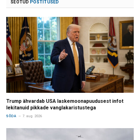
SEOTUD
POSTITUSED
Trump ähvardab USA laskemoonapuudusest infot
lekitanuid pikkade vanglakaristustega
SÕDA
7. aug. 2026