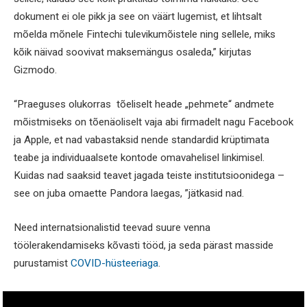
dokument ei ole pikk ja see on väärt lugemist, et lihtsalt
mõelda mõnele Fintechi tulevikumõistele ning sellele, miks
kõik näivad soovivat maksemängus osaleda,” kirjutas
Gizmodo.
“Praeguses olukorras tõeliselt heade „pehmete“ andmete
mõistmiseks on tõenäoliselt vaja abi firmadelt nagu Facebook
ja Apple, et nad vabastaksid nende standardid krüptimata
teabe ja individuaalsete kontode omavahelisel linkimisel.
Kuidas nad saaksid teavet jagada teiste institutsioonidega –
see on juba omaette Pandora laegas, ”jätkasid nad.
Need internatsionalistid teevad suure venna
töölerakendamiseks kõvasti tööd, ja seda pärast masside
purustamist
COVID-hüsteeriaga
.