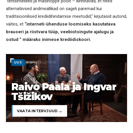
tehisintellekti ja masinõppe poolt – kinnitavad, et need
alternatiivsed andmeallikad on sageli paremad kui
traditsioonilised krediidihindamise meetodid,” kirjutasid autorid,
väites, et
“interneti-ühenduse loomiseks kasutatava
brauseri ja riistvara tüüp, veebiotsingute ajalugu ja
ostud ” määraks inimese krediidiskoori.
UUS
Raivo Paala ja Ingvar
Tšižikov
VAATA INTERVJUUD