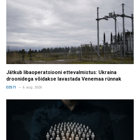
Jätkub libaoperatsiooni ettevalmistus: Ukraina
droonidega võidakse lavastada Venemaa rünnak
EESTI
6. aug. 2026