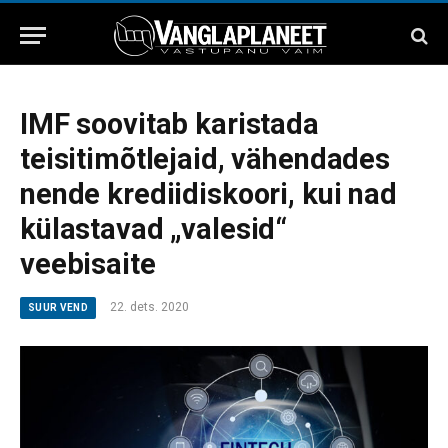
IMF soovitab karistada
teisitimõtlejaid, vähendades
nende krediidiskoori, kui nad
külastavad „valesid“
veebisaite
22. dets. 2020
SUUR VEND