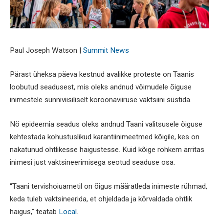
Paul Joseph Watson |
Summit News
Pärast üheksa päeva kestnud avalikke proteste on Taanis
loobutud seadusest, mis oleks andnud võimudele õiguse
inimestele sunniviisiliselt koroonaviiruse vaktsiini süstida.
Nö epideemia seadus oleks andnud Taani valitsusele õiguse
kehtestada kohustuslikud karantiinimeetmed kõigile, kes on
nakatunud ohtlikesse haigustesse. Kuid kõige rohkem ärritas
inimesi just vaktsineerimisega seotud seaduse osa.
“Taani tervishoiuametil on õigus määratleda inimeste rühmad,
keda tuleb vaktsineerida, et ohjeldada ja kõrvaldada ohtlik
haigus,” teatab
Local
.