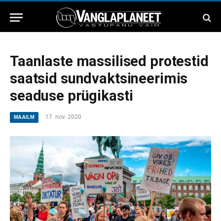
Taanlaste massilised protestid
saatsid sundvaktsineerimis
seaduse prügikasti
17. nov. 2020
MAAILM