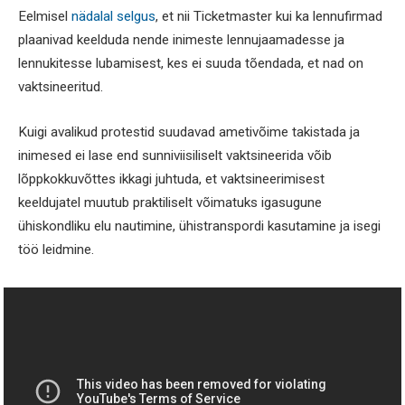
Eelmisel
nädalal selgus
, et nii Ticketmaster kui ka lennufirmad
plaanivad keelduda nende inimeste lennujaamadesse ja
lennukitesse lubamisest, kes ei suuda tõendada, et nad on
vaktsineeritud.
Kuigi avalikud protestid suudavad ametivõime takistada ja
inimesed ei lase end sunniviisiliselt vaktsineerida võib
lõppkokkuvõttes ikkagi juhtuda, et vaktsineerimisest
keeldujatel muutub praktiliselt võimatuks igasugune
ühiskondliku elu nautimine, ühistranspordi kasutamine ja isegi
töö leidmine.