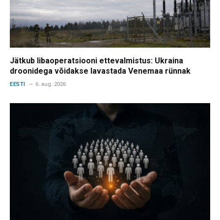
Jätkub libaoperatsiooni ettevalmistus: Ukraina
droonidega võidakse lavastada Venemaa rünnak
EESTI
6. aug. 2026