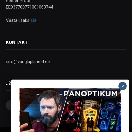
Peeter Proos
EE937700771001063744
Vaata lisaks
siit
KONTAKT
info@vanglaplaneet.ee
JÄLGI SOTSIAALMEEDIAS
Facebook
X
Instagram
YouTube
Telegram
(Twitter)