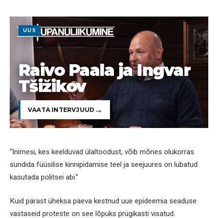
UUS
Raivo Paala ja Ingvar
Tšižikov
VAATA INTERVJUUD
“Inimesi, kes keelduvad ülaltoodust, võib mõnes olukorras
sundida füüsilise kinnipidamise teel ja seejuures on lubatud
kasutada politsei abi.”
Kuid pärast üheksa päeva kestnud uue epideemia seaduse
vastaseid proteste on see lõpuks prügikasti visatud.