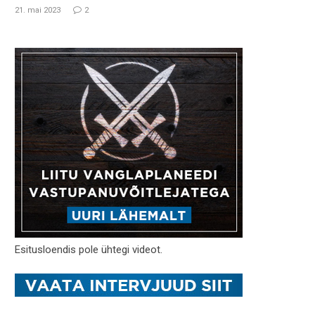
21. mai 2023
2
Esitusloendis pole ühtegi videot.