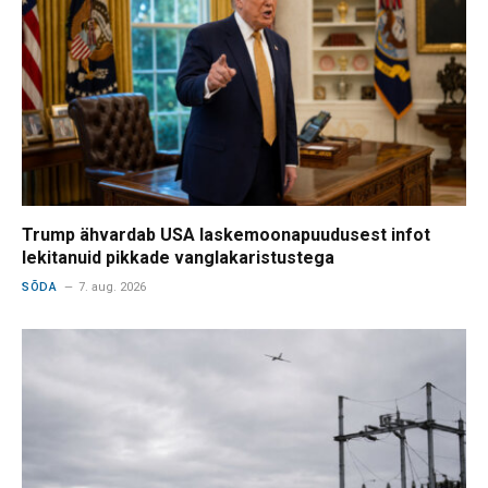
Trump ähvardab USA laskemoonapuudusest infot
lekitanuid pikkade vanglakaristustega
SÕDA
7. aug. 2026