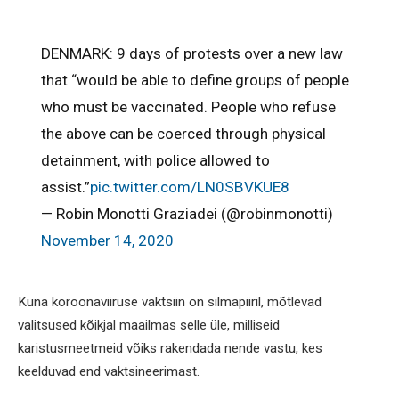
DENMARK: 9 days of protests over a new law
that “would be able to define groups of people
who must be vaccinated. People who refuse
the above can be coerced through physical
detainment, with police allowed to
assist.”
pic.twitter.com/LN0SBVKUE8
— Robin Monotti Graziadei (@robinmonotti)
November 14, 2020
Kuna koroonaviiruse vaktsiin on silmapiiril, mõtlevad
valitsused kõikjal maailmas selle üle, milliseid
karistusmeetmeid võiks rakendada nende vastu, kes
keelduvad end vaktsineerimast.