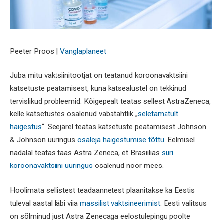
Peeter Proos |
Vanglaplaneet
Juba mitu vaktsiinitootjat on teatanud koroonavaktsiini
katsetuste peatamisest, kuna katsealustel on tekkinud
tervislikud probleemid. Kõigepealt teatas sellest AstraZeneca,
kelle katsetustes osalenud vabatahtlik „
seletamatult
haigestus
“. Seejärel teatas katsetuste peatamisest Johnson
& Johnson uuringus
osaleja haigestumise tõttu
. Eelmisel
nädalal teatas taas Astra Zeneca, et Brasiilias
suri
koroonavaktsiini uuringus
osalenud noor mees.
Hoolimata sellistest teadaannetest plaanitakse ka Eestis
tuleval aastal läbi viia
massilist vaktsineerimist
. Eesti valitsus
on sõlminud just Astra Zenecaga eelostulepingu poolte