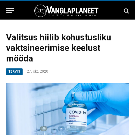
Valitsus hiilib kohustusliku
vaktsineerimise keelust
mööda
27. okt. 2020
TERVIS