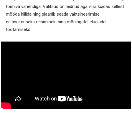
toimiva vahendiga. Valitsus on leidnud aga viisi, kuidas sellest
mööda hiilida ning plaanib seada vaktsineerimise
eeltingimuseks reisimisele ning mõningatel elualadel
töötamiseks.