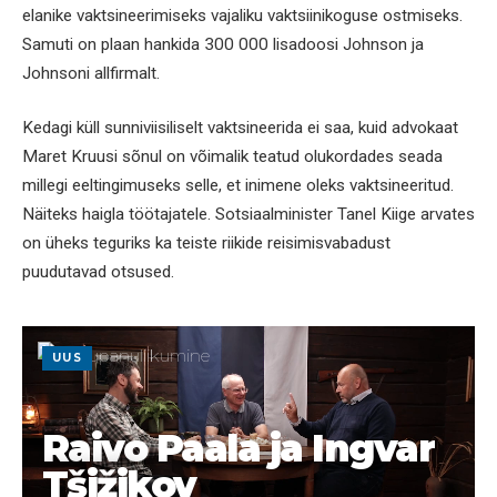
elanike vaktsineerimiseks vajaliku vaktsiinikoguse ostmiseks.
Samuti on plaan hankida 300 000 lisadoosi Johnson ja
Johnsoni allfirmalt.
Kedagi küll sunniviisiliselt vaktsineerida ei saa, kuid advokaat
Maret Kruusi sõnul on võimalik teatud olukordades seada
millegi eeltingimuseks selle, et inimene oleks vaktsineeritud.
Näiteks haigla töötajatele. Sotsiaalminister Tanel Kiige arvates
on üheks teguriks ka teiste riikide reisimisvabadust
puudutavad otsused.
UUS
Raivo Paala ja Ingvar
Tšižikov