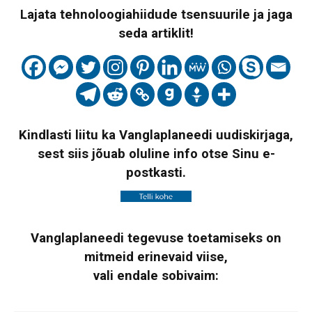
Lajata tehnoloogiahiidude tsensuurile ja jaga
seda artiklit!
Kindlasti liitu ka Vanglaplaneedi uudiskirjaga,
sest siis jõuab oluline info otse Sinu e-
postkasti.
Vanglaplaneedi tegevuse toetamiseks on
mitmeid erinevaid viise,
vali endale sobivaim: