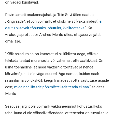
on vägagi küsitavad.
Ravimiameti osakonnajuhataja Triin Suvi ütles saates
„Ringvaade“, et „on võimalik, et ükski neist [vaktsiinidest]
ei
osutu piisavalt tõhusaks, ohutuks, kvaliteetseks
“. Ka
viroloogiaprofessor Andres Merits ütles, et ajasurve jätab
oma jälje.
“Kõik asjad, mida on katsetatud nii lühikest aega, võiksid
tekitada teatud murenoote või vähemalt ettevaatlikkust. On
üsna tõenäoline, et need vaktsiinid töötavad ja nende
kõrvalmõjud ei ole väga suured. Aga samas, kuidas saab
ravimifirma või ükskõik keegi firmadest võtta vastutuse asjade
eest,
mida nad lihtsalt põhimõtteliselt teada ei saa
,“ selgitas
Merits.
Seaduse järgi pole võimalik vaktsineerimist kohustuslikuks
teha, kuna ei ole võimalik tõendada, et tegemist on turvalise ja