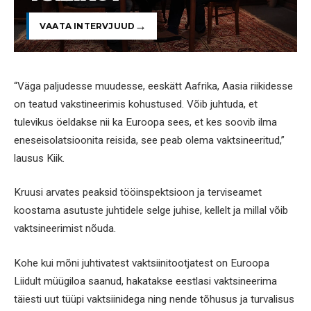
VAATA INTERVJUUD
“Väga paljudesse muudesse, eeskätt Aafrika, Aasia riikidesse
on teatud vakstineerimis kohustused. Võib juhtuda, et
tulevikus öeldakse nii ka Euroopa sees, et kes soovib ilma
eneseisolatsioonita reisida, see peab olema vaktsineeritud,”
lausus Kiik.
Kruusi arvates peaksid tööinspektsioon ja terviseamet
koostama asutuste juhtidele selge juhise, kellelt ja millal võib
vaktsineerimist nõuda.
Kohe kui mõni juhtivatest vaktsiinitootjatest on Euroopa
Liidult müügiloa saanud, hakatakse eestlasi vaktsineerima
täiesti uut tüüpi vaktsiinidega ning nende tõhusus ja turvalisus