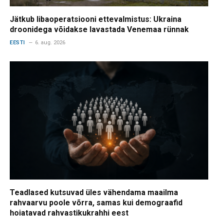
Jätkub libaoperatsiooni ettevalmistus: Ukraina
droonidega võidakse lavastada Venemaa rünnak
EESTI
6. aug. 2026
Teadlased kutsuvad üles vähendama maailma
rahvaarvu poole võrra, samas kui demograafid
hoiatavad rahvastikukrahhi eest