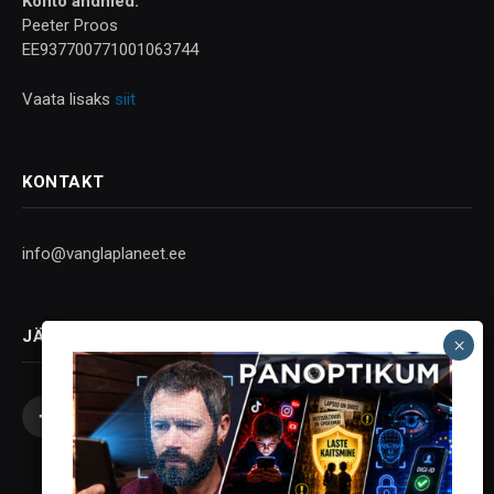
Konto andmed:
Peeter Proos
EE937700771001063744
Vaata lisaks
siit
KONTAKT
info@vanglaplaneet.ee
JÄLGI SOTSIAALMEEDIAS
Facebook
X
Instagram
YouTube
Telegram
(Twitter)