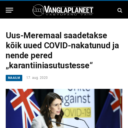
Uus-Meremaal saadetakse
kõik uued COVID-nakatunud ja
nende pered
„karantiiniasutustesse“
17. aug. 2020
MAAILM