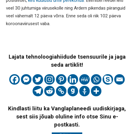
positiivset,
kes kuulusid ühte perekonda
. Eelmisel reedel leiti
veel 30 juhtumiga viirusekolle ning Ardern pikendas piiranguid
veel vähemalt 12 päeva võrra. Enne seda oli riik 102 päeva
koroonaviirusest vaba.
Lajata tehnoloogiahiidude tsensuurile ja jaga
seda artiklit!
Kindlasti liitu ka Vanglaplaneedi uudiskirjaga,
sest siis jõuab oluline info otse Sinu e-
postkasti.