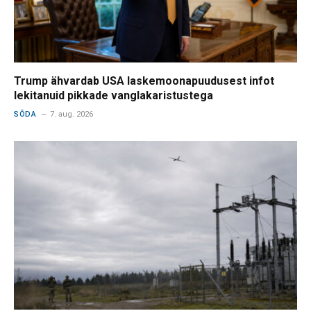
Trump ähvardab USA laskemoonapuudusest infot
lekitanuid pikkade vanglakaristustega
SÕDA
7. aug. 2026