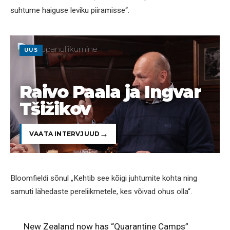
suhtume haiguse leviku piiramisse“.
UUS
Raivo Paala ja Ingvar
Tšižikov
VAATA INTERVJUUD
Bloomfieldi sõnul „Kehtib see kõigi juhtumite kohta ning
samuti lähedaste pereliikmetele, kes võivad ohus olla“.
New Zealand now has “Quarantine Camps”