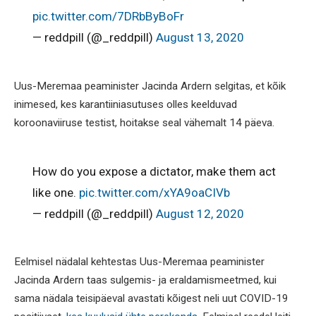
pic.twitter.com/7DRbByBoFr
— reddpill (@_reddpill)
August 13, 2020
Uus-Meremaa peaminister Jacinda Ardern selgitas, et kõik
inimesed, kes karantiiniasutuses olles keelduvad
koroonaviiruse testist, hoitakse seal vähemalt 14 päeva.
How do you expose a dictator, make them act
like one.
pic.twitter.com/xYA9oaCIVb
— reddpill (@_reddpill)
August 12, 2020
Eelmisel nädalal kehtestas Uus-Meremaa peaminister
Jacinda Ardern taas sulgemis- ja eraldamismeetmed, kui
sama nädala teisipäeval avastati kõigest neli uut COVID-19