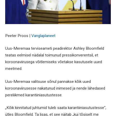
Peeter Proos |
Vanglaplaneet
Uus-Meremaa terviseameti peadirektor Ashley Bloomfield
teatas eelmisel nädalal toimunud pressikonverentsil, et
koroonaviirusega võitlemiseks võetakse kasutusele uued
meetmed.
Uus-Meremaa valitsuse sõnul pannakse kõik uued
koroonaviirusesse nakatunud inimesed ja nende lähedased
pereliikmed karantiiniasutustesse.
„Kõik kinnitatud juhtumid tuleb saata karantiiniasutustesse“,
ütles Bloomfield. Ta lisas, et see näitab „kui tõsiselt me