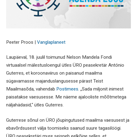
Peeter Proos |
Vanglaplaneet
Laupäeval, 18. juulil toimunud Nelson Mandela Fondi
virtuaalsel mälestusloengul ütles ÜRO peasekretär António
Guterres, et koroonaviirus on paisanud maailma
sügavamasse majanduslangusesse pärast Teist
Maailmasõda, vahendab
Postimees
. „Sada miljonit inimest
paisatakse vaesusesse. Me näeme ajalooliste mõõtmetega
näljahädasid,“ ütles Guterres.
Guterrese sõnul on ÜRO jõupingutused maailma vaesusest ja
ebavõrdsusest välja toomiseks saanud suure tagasilöögi.
ÜRO peasekretäri mure seisneb eelkõige selles, et