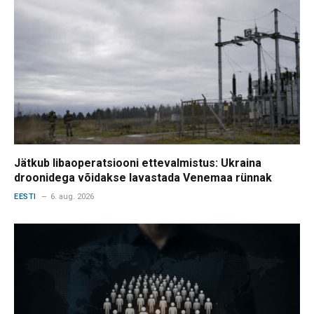
Jätkub libaoperatsiooni ettevalmistus: Ukraina
droonidega võidakse lavastada Venemaa rünnak
EESTI
6. aug. 2026