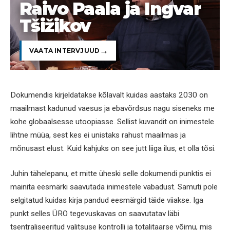
Raivo Paala ja Ingvar
Tšižikov
VAATA INTERVJUUD
Dokumendis kirjeldatakse kõlavalt kuidas aastaks 2030 on
maailmast kadunud vaesus ja ebavõrdsus nagu siseneks me
kohe globaalsesse utoopiasse. Sellist kuvandit on inimestele
lihtne müüa, sest kes ei unistaks rahust maailmas ja
mõnusast elust. Kuid kahjuks on see jutt liiga ilus, et olla tõsi.
Juhin tähelepanu, et mitte üheski selle dokumendi punktis ei
mainita eesmärki saavutada inimestele vabadust. Samuti pole
selgitatud kuidas kirja pandud eesmärgid täide viiakse. Iga
punkt selles ÜRO tegevuskavas on saavutatav läbi
tsentraliseeritud valitsuse kontrolli ja totalitaarse võimu, mis