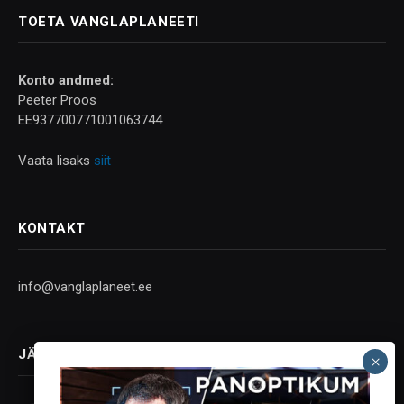
TOETA VANGLAPLANEETI
Konto andmed:
Peeter Proos
EE937700771001063744
Vaata lisaks
siit
KONTAKT
info@vanglaplaneet.ee
JÄLGI SOTSIAALMEEDIAS