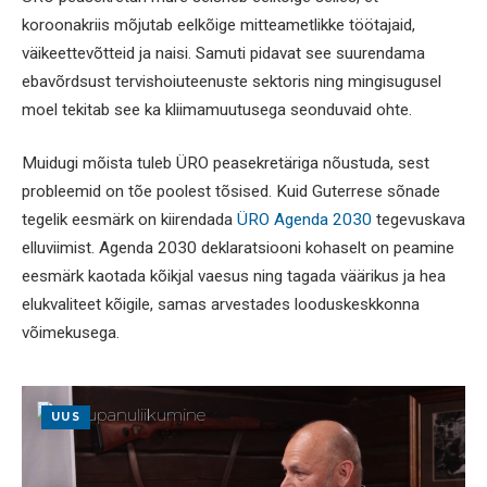
koroonakriis mõjutab eelkõige mitteametlikke töötajaid,
väikeettevõtteid ja naisi. Samuti pidavat see suurendama
ebavõrdsust tervishoiuteenuste sektoris ning mingisugusel
moel tekitab see ka kliimamuutusega seonduvaid ohte.
Muidugi mõista tuleb ÜRO peasekretäriga nõustuda, sest
probleemid on tõe poolest tõsised. Kuid Guterrese sõnade
tegelik eesmärk on kiirendada
ÜRO Agenda 2030
tegevuskava
elluviimist. Agenda 2030 deklaratsiooni kohaselt on peamine
eesmärk kaotada kõikjal vaesus ning tagada väärikus ja hea
elukvaliteet kõigile, samas arvestades looduskeskkonna
võimekusega.
UUS