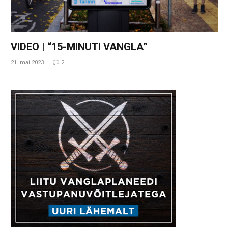
VIDEO | “15-MINUTI VANGLA”
21. mai 2023
2