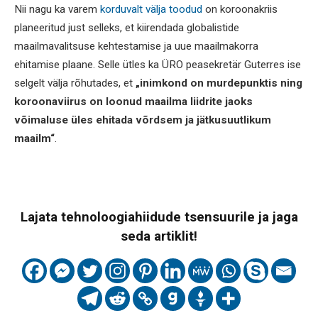
Nii nagu ka varem
korduvalt välja toodud
on koroonakriis
planeeritud just selleks, et kiirendada globalistide
maailmavalitsuse kehtestamise ja uue maailmakorra
ehitamise plaane. Selle ütles ka ÜRO peasekretär Guterres ise
selgelt välja rõhutades, et
„inimkond on murdepunktis ning
koroonaviirus on loonud maailma liidrite jaoks
võimaluse üles ehitada võrdsem ja jätkusuutlikum
maailm“
.
Lajata tehnoloogiahiidude tsensuurile ja jaga
seda artiklit!