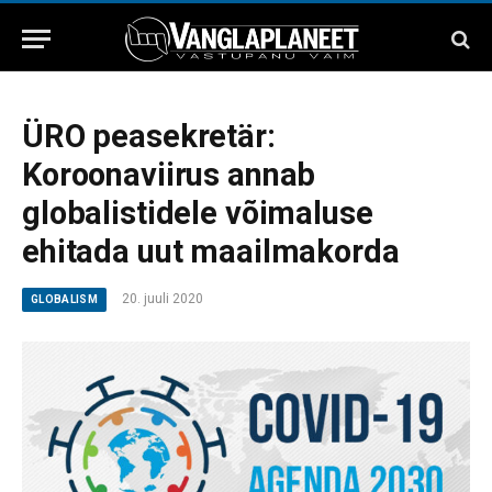
ÜRO peasekretär:
Koroonaviirus annab
globalistidele võimaluse
ehitada uut maailmakorda
20. juuli 2020
GLOBALISM