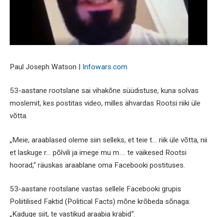
Paul Joseph Watson |
Infowars.com
53-aastane rootslane sai vihakõne süüdistuse, kuna solvas
moslemit, kes postitas video, milles ähvardas Rootsi riiki üle
võtta.
„Meie, araablased oleme siin selleks, et teie t… riik üle võtta, nii
et laskuge r… põlvili ja imege mu m…. te väikesed Rootsi
hoorad,“ räuskas araablane oma Facebooki postituses.
53-aastane rootslane vastas sellele Facebooki grupis
Poliitilised Faktid (Political Facts) mõne krõbeda sõnaga:
„Kaduge siit, te vastikud araabia krabid“.