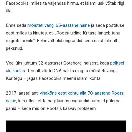
Facebookis, milles ta väljendas hirmu, et islami usk võtab riigi
üle.
Enne seda
mõisteti vangi 65-aastane naine
ja seda postituse
eest milles ta kirjutas, et: „Rootsi üldine IQ tase langeb tänu
migratsioonile“. Eelnevalt olid migrandid seda naist julmalt
peksnud.
Veel üks juhtum 32-aastaset Göteborgi naisest, keda
politsei
üle kuulas
. Temalt võeti DNA näidis ning ta mõisteti vangi.
Kuritegu – jagas Facebookis meemi islami kohta.
2017. aastal anti
vihakõne eest kohtu alla 70-aastane Rootsi
naine
, kes ütles, et ta nägi kuidas migrandid autosid põlema
panid – seda mis on Rootsis kasvav probleem.