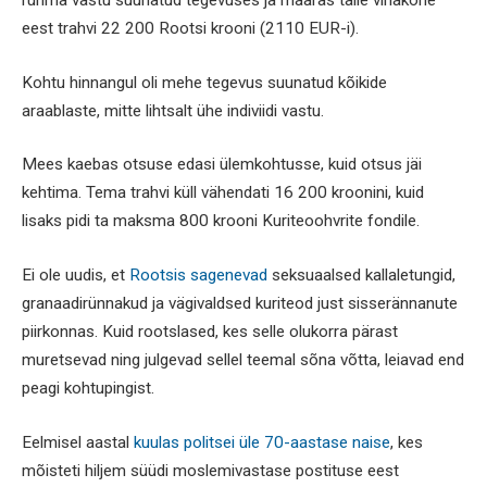
rühma vastu suunatud tegevuses ja määras talle vihakõne
eest trahvi 22 200 Rootsi krooni (2110 EUR-i).
Kohtu hinnangul oli mehe tegevus suunatud kõikide
araablaste, mitte lihtsalt ühe indiviidi vastu.
Mees kaebas otsuse edasi ülemkohtusse, kuid otsus jäi
kehtima. Tema trahvi küll vähendati 16 200 kroonini, kuid
lisaks pidi ta maksma 800 krooni Kuriteoohvrite fondile.
Ei ole uudis, et
Rootsis sagenevad
seksuaalsed kallaletungid,
granaadirünnakud ja vägivaldsed kuriteod just sisserännanute
piirkonnas. Kuid rootslased, kes selle olukorra pärast
muretsevad ning julgevad sellel teemal sõna võtta, leiavad end
peagi kohtupingist.
Eelmisel aastal
kuulas politsei üle 70-aastase naise
, kes
mõisteti hiljem süüdi moslemivastase postituse eest