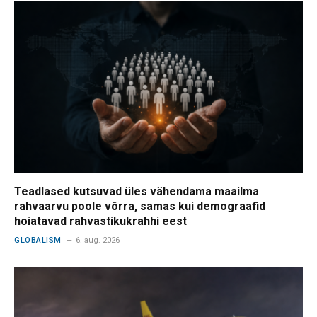
Teadlased kutsuvad üles vähendama maailma
rahvaarvu poole võrra, samas kui demograafid
hoiatavad rahvastikukrahhi eest
GLOBALISM
6. aug. 2026