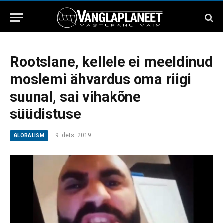
Rootslane, kellele ei meeldinud
moslemi ähvardus oma riigi
suunal, sai vihakõne
süüdistuse
9. dets. 2019
GLOBALISM