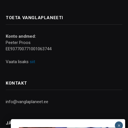
TOETA VANGLAPLANEETI
Konto andmed:
Peeter Proos
EE937700771001063744
Vaata lisaks
siit
KONTAKT
info@vanglaplaneet.ee
JÄLGI SOTSIAALMEEDIAS