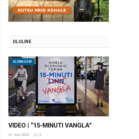
OLULINE
GLOBALISM
VIDEO | “15-MINUTI VANGLA”
21. mai 2023
2