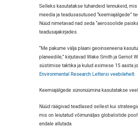
Selleks kasutatakse tuhandeid lennukeid, mis
meedia ja teadusasutused “keemiajälgede” te
Nüüd nimetavad nad seda “aerosoolide paiskami
teadusajakirjades.
“Me pakume välja plaani geoinseneeria kasut
planeedile,” kirjutavad Wake Smith ja Gernot W
süstimise taktika ja kulud esimese 15 aasta joo
Environmental Research Lettersi veebilehelt
.
Keemiajälgede sünonüümina kasutatakse veel 
Nüüd räägivad teadlased sellest kui strateegi
mis on leiutatud võimunäljas globalistide poo
endale allutada.