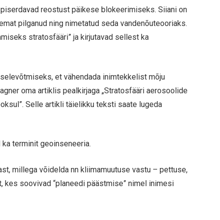
 piserdavad reostust päikese blokeerimiseks. Siiani on
emat pilganud ning nimetatud seda vandenõuteooriaks.
seks stratosfääri” ja kirjutavad sellest ka
uselevõtmiseks, et vähendada inimtekkelist mõju
agner oma artiklis pealkirjaga „Stratosfääri aerosoolide
ksul”. Selle artikli täielikku teksti saate lugeda
ka terminit geoinseneeria.
ast, millega võidelda nn kliimamuutuse vastu – pettuse,
lt, kes soovivad “planeedi päästmise” nimel inimesi