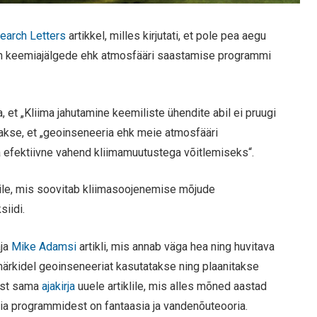
earch Letters
artikkel, milles kirjutati, et pole pea aegu
nn keemiajälgede ehk atmosfääri saastamise programmi
, et „Kliima jahutamine keemiliste ühendite abil ei pruugi
jutatakse, et „geoinseneeria ehk meie atmosfääri
a efektiivne vahend kliimamuutustega võitlemiseks“.
tile, mis soovitab kliimasoojenemise mõjude
iidi.
aja
Mike Adamsi
artikli, mis annab väga hea ning huvitava
smärkidel geoinseneeriat kasutatakse ning plaanitakse
just sama
ajakirja
uuele artiklile, mis alles mõned aastad
ria programmidest on fantaasia ja vandenõuteooria.