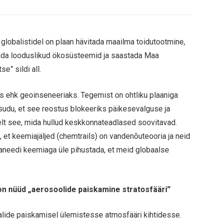
 globalistidel on plaan hävitada maailma toidutootmine,
tada looduslikud ökosüsteemid ja saastada Maa
e” sildi all.
 ehk geoinseneeriaks. Tegemist on ohtliku plaaniga
i sudu, et see reostus blokeeriks päikesevalguse ja
lt see, mida hullud keskkonnateadlased soovitavad.
et keemiajäljed (chemtrails) on vandenõuteooria ja neid
laneedi keemiaga üle pihustada, et meid globaalse
on nüüd „aerosoolide paiskamine stratosfääri”
ide paiskamisel ülemistesse atmosfääri kihtidesse.