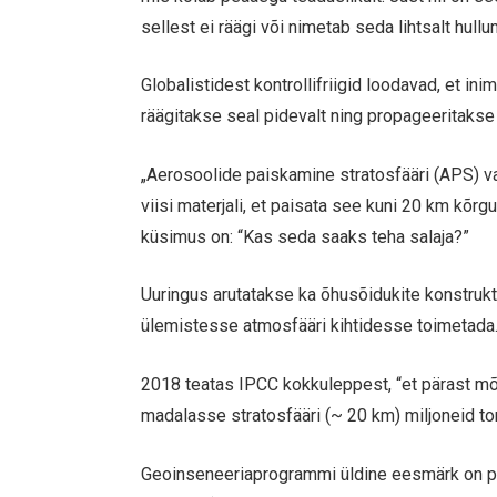
sellest ei räägi või nimetab seda lihtsalt hull
Globalistidest kontrollifriigid loodavad, et i
räägitakse seal pidevalt ning propageeritakse
„Aerosoolide paiskamine stratosfääri (APS) va
viisi materjali, et paisata see kuni 20 km kõr
küsimus on: “Kas seda saaks teha salaja?”
Uuringus arutatakse ka õhusõidukite konstrukt
ülemistesse atmosfääri kihtidesse toimetada
2018 teatas IPCC kokkuleppest, “et pärast mõ
madalasse stratosfääri (~ 20 km) miljoneid t
Geoinseneeriaprogrammi üldine eesmärk on pai