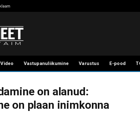
klaam
Video
Vastupanuliikumine
Varustus
E-pood
T
damine on alanud:
e on plaan inimkonna