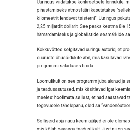
Uuringus viidatakse konkreetsele lennukile, m
pihustamiseks atmosfääri kasutatakse “selle
kilomeetrit lendavat tsisterni”. Uuringus paku
2,25 miljardit dollarit. See peaks kestma üle 
hämardamiseks ja globalistide eesmärkide saa
Kokkuvõttes selgitavad uuringu autorid, et pr
suuruste õhusõidukite abil, mis kasutavad rah
programmi saladuses hoida.
Loomulikult on see programm juba alanud ja s
ja teadusasutused, mis käsitlevad igat keemia
meeles: hoolimata sellest, et nad saastavad t
tegevusele tähelepanu, oled sa “vandenõuteor
Selliseid asju nagu keemiajäljed ei ole olemas
mis kõlab peaaegu teaduslikult. Just nii on s