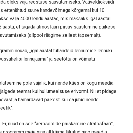
ida oleks vaja reostuse saavutamiseks. Vääveldioksiidi
ks ettenähtud suure kandevõimega kõrgemal kui 10
takse välja 4000 lendu aastas, mis maksaks igal aastal
15 aasta, et tagada atmosfääri piisav saastumine päikese
vutamiseks (allpool räägime sellest täpsemalt).
ogramm nõuab, „igal aastal tuhandeid lennureise lennuki
vusvahelisi lennujaamu” ja seetõttu on võimatu
alatsemine pole vajalik, kui nende käes on kogu meedia-
jälgede teemat kui hullumeelsuse erivormi. Nii et pidage
aevast ja hämardavad päikest, kui sa juhid nende
eetik”.
. Ei, nüüd on see “aerosoolide paiskamine stratosfääri”,
ee programm meie nina all käima lükatud ning meedia