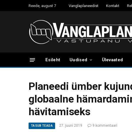
Reede, august 7
Vanglaplaneedist
Kontakt
Re
Esileht
Uudised
Ülevaated
Planeedi ümber kujun
globaalne hämardamin
hävitamiseks
27. juuni 2019
9 kommentaari
TASUB TEADA