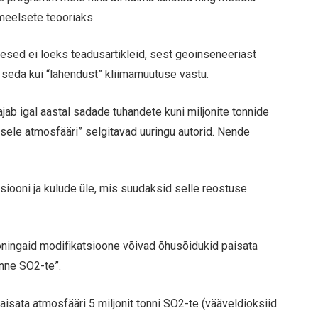
umeelsete teooriaks.
nimesed ei loeks teadusartikleid, sest geoinseneeriast
 seda kui “lahendust” kliimamuutuse vastu.
jab igal aastal sadade tuhandete kuni miljonite tonnide
gusele atmosfääri” selgitavad uuringu autorid. Nende
siooni ja kulude üle, mis suudaksid selle reostuse
.
ningaid modifikatsioone võivad õhusõidukid paisata
onne SO2-te”.
sata atmosfääri 5 miljonit tonni SO2-te (vääveldioksiid