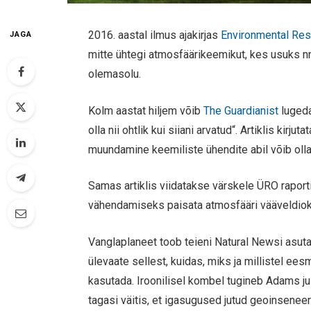
2016. aastal ilmus ajakirjas
Environmental Res
JAGA
mitte ühtegi atmosfäärikeemikut, kes usuks 
olemasolu.
Kolm aastat hiljem võib
The Guardianist
lugeda
olla nii ohtlik kui siiani arvatud“. Artiklis kir
muundamine keemiliste ühendite abil võib oll
Samas artiklis viidatakse värskele ÜRO rapor
vähendamiseks paisata atmosfääri vääveldioks
Vanglaplaneet toob teieni Natural Newsi asut
ülevaate sellest, kuidas, miks ja millistel ee
kasutada. Iroonilisel kombel tugineb Adams 
tagasi väitis, et igasugused jutud geoinsenee