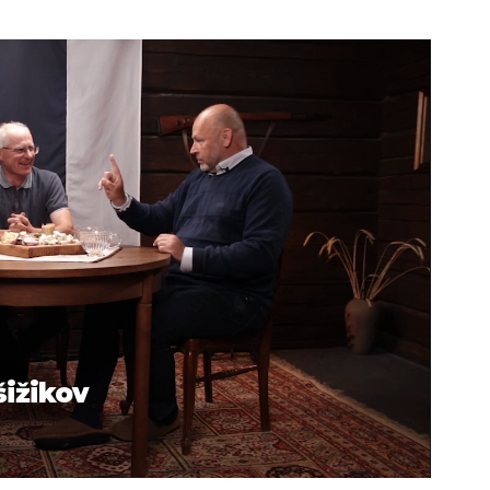
šižikov