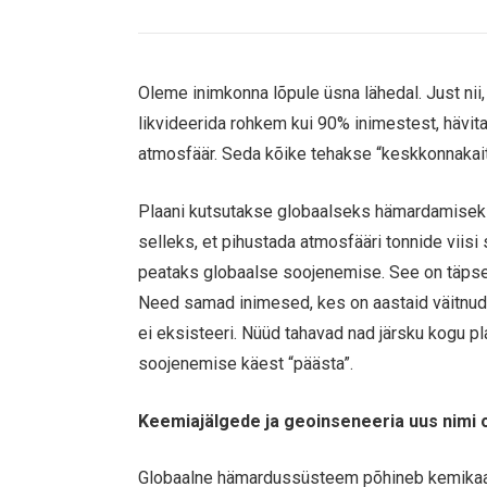
Oleme inimkonna lõpule üsna lähedal. Just nii,
likvideerida rohkem kui 90% inimestest, hävi
atmosfäär. Seda kõike tehakse “keskkonnakaits
Plaani kutsutakse globaalseks hämardamiseks
selleks, et pihustada atmosfääri tonnide viis
peataks globaalse soojenemise. See on täpse
Need samad inimesed, kes on aastaid väitnud, 
ei eksisteeri. Nüüd tahavad nad järsku kogu p
soojenemise käest “päästa”.
Keemiajälgede ja geoinseneeria uus nimi 
Globaalne hämardussüsteem põhineb kemikaal