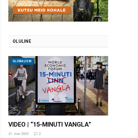
OLULINE
GLOBALISM
VIDEO | “15-MINUTI VANGLA”
21. mai 2023
2