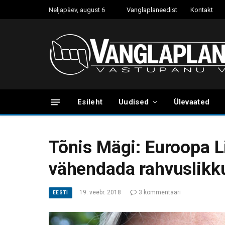
Neljapäev, august 6
Vanglaplaneedist
Kontakt
Esileht
Uudised
Ülevaated
Tõnis Mägi: Euroopa L
vähendada rahvuslikku
19. veebr. 2018
3 kommentaari
EESTI