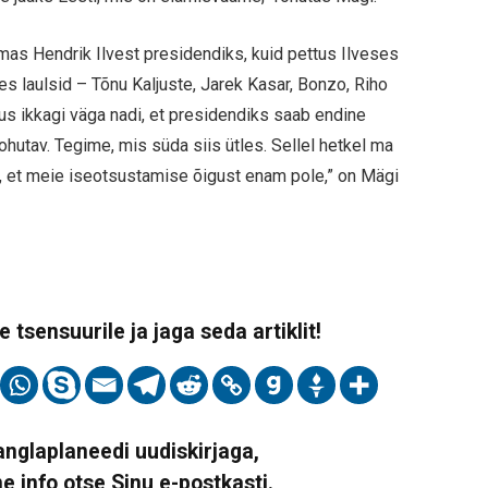
oomas Hendrik Ilvest presidendiks, kuid pettus Ilveses
kes laulsid – Tõnu Kaljuste, Jarek Kasar, Bonzo, Riho
undus ikkagi väga nadi, et presidendiks saab endine
hutav. Tegime, mis süda siis ütles. Sellel hetkel ma
alt, et meie iseotsustamise õigust enam pole,” on Mägi
 tsensuurile ja jaga seda artiklit!
Vanglaplaneedi uudiskirjaga,
ne info otse Sinu e-postkasti.