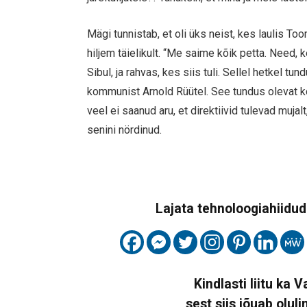
Mägi tunnistab, et oli üks neist, kes laulis T
hiljem täielikult. “Me saime kõik petta. Need, 
Sibul, ja rahvas, kes siis tuli. Sellel hetkel t
kommunist Arnold Rüütel. See tundus olevat ko
veel ei saanud aru, et direktiivid tulevad muj
senini nördinud.
Lajata tehnoloogiahiidude
Kindlasti liitu ka 
sest siis jõuab oluli