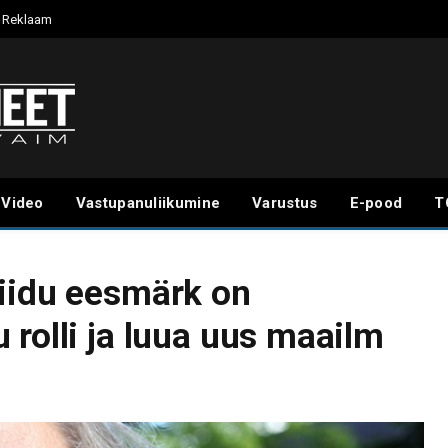
Reklaam
Video
Vastupanuliikumine
Varustus
E-pood
T
iidu eesmärk on
 rolli ja luua uus maailm