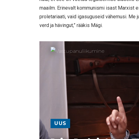
maailm. Erinevalt kommunismi isast Marxist e
proletariaati, vaid igasuguseid vähemusi. Me 
verd ja hävingut,” rääkis Mägi.
UUS