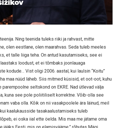
šižikov
enija. Ning teenida tuleks riiki ja rahvast, mitte
ene, olen eestlane, olen maarahvas. Seda tuleb meeles
s, et talle liiga teha. On antud kasutamiseks, see ei
i laastaks loodust, et ei tõmbaks joonlauaga
te kodude… Vist oligi 2006. aastal, kui laulsin “Koitu”
ha maa nüüd läheb. Siis mitmed küsisid, et oot-oot, kuhu
e parempoolne seltskond on EKRE. Nad ütlevad välja
a, kuna see pole poliitiliselt korrektne. Võib-olla see
enam vaba olla. Kõik on nii vasakpoolele ära läinud, meil
, kui kaalukausside tasakaalustamiseks tuleb
õpeb, ei oska iial ette öelda. Mis maa me jätame oma
ele jääks Eesti, mis on elamis­väärne,” rõhutas Mägi.