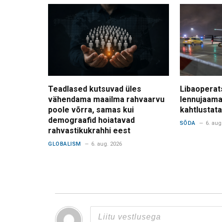
Teadlased kutsuvad üles
Libaoperat
vähendama maailma rahvaarvu
lennujaama
poole võrra, samas kui
kahtlusta
demograafid hoiatavad
SÕDA
6. aug
rahvastikukrahhi eest
GLOBALISM
6. aug. 2026