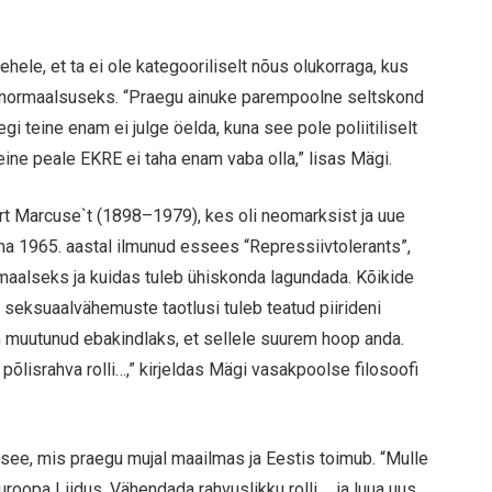
hele, et ta ei ole kategooriliselt nõus olukorraga, kus
 normaalsuseks. “Praegu ainuke parempoolne seltskond
gi teine enam ei julge öelda, kuna see pole poliitiliselt
teine peale EKRE ei taha enam vaba olla,” lisas Mägi.
ert Marcuse`t (1898–1979), kes oli neomarksist ja uue
a 1965. aastal ilmunud essees “Repressiivtolerants”,
maalseks ja kuidas tuleb ühiskonda lagundada. Kõikide
 seksuaalvähemuste taotlusi tuleb teatud piirideni
muutunud ebakindlaks, et sellele suurem hoop anda.
lisrahva rolli…,” kirjeldas Mägi vasakpoolse filosoofi
see, mis praegu mujal maailmas ja Eestis toimub. “Mulle
roopa Liidus. Vähendada rahvuslikku rolli … ja luua uus