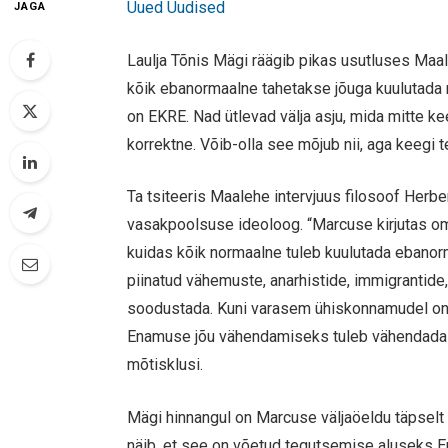
Uued Uudised
JAGA
Laulja Tõnis Mägi räägib pikas usutluses Maale
kõik ebanormaalne tahetakse jõuga kuulutada
on EKRE. Nad ütlevad välja asju, mida mitte kee
korrektne. Võib-olla see mõjub nii, aga keegi 
Ta tsiteeris Maalehe intervjuus filosoof Herb
vasakpoolsuse ideoloog. “Marcuse kirjutas om
kuidas kõik normaalne tuleb kuulutada ebanor
piinatud vähemuste, anarhistide, immigrantide,
soodustada. Kuni varasem ühiskonnamudel on 
Enamuse jõu vähendamiseks tuleb vähendada põ
mõtisklusi.
Mägi hinnangul on Marcuse väljaöeldu täpselt 
näib, et see on võetud tegutsemise aluseks Eu