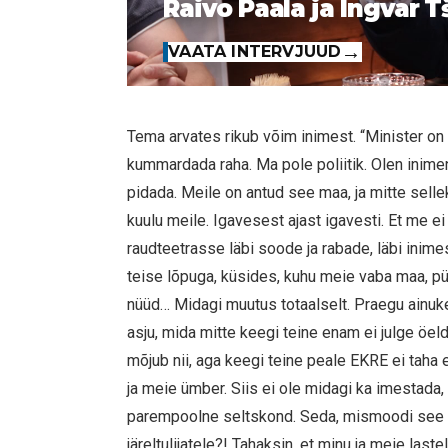
Raivo Paala ja Ingvar T
VAATA INTERVJUUD
Tema arvates rikub võim inimest. “Minister on te
kummardada raha. Ma pole poliitik. Olen inim
pidada. Meile on antud see maa, ja mitte sellek
kuulu meile. Igavesest ajast igavesti. Et me e
raudteetrasse läbi soode ja rabade, läbi inimes
teise lõpuga, küsides, kuhu meie vaba maa, pü
nüüd… Midagi muutus totaalselt. Praegu ainuk
asju, mida mitte keegi teine enam ei julge öeld
mõjub nii, aga keegi teine peale EKRE ei taha 
ja meie ümber. Siis ei ole midagi ka imestada
parempoolne seltskond. Seda, mismoodi see l
järeltulijatele?! Tahaksin, et minu ja meie last