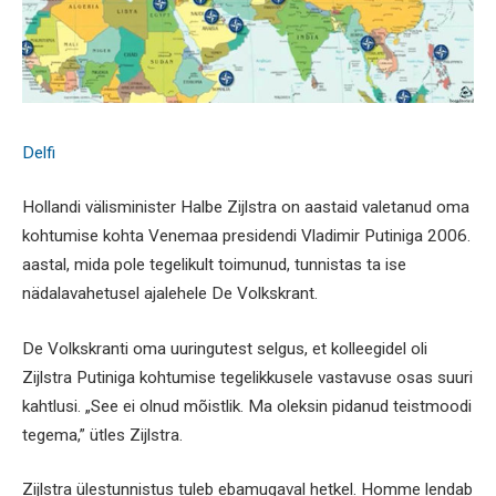
Delfi
Hollandi välisminister Halbe Zijlstra on aastaid valetanud oma
kohtumise kohta Venemaa presidendi Vladimir Putiniga 2006.
aastal, mida pole tegelikult toimunud, tunnistas ta ise
nädalavahetusel ajalehele De Volkskrant.
De Volkskranti oma uuringutest selgus, et kolleegidel oli
Zijlstra Putiniga kohtumise tegelikkusele vastavuse osas suuri
kahtlusi. „See ei olnud mõistlik. Ma oleksin pidanud teistmoodi
tegema,” ütles Zijlstra.
Zijlstra ülestunnistus tuleb ebamugaval hetkel. Homme lendab