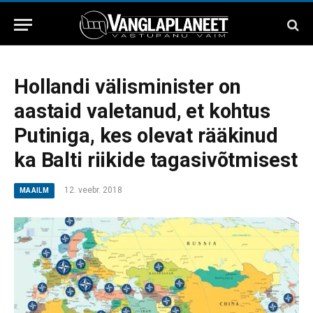
Hollandi välisminister on
aastaid valetanud, et kohtus
Putiniga, kes olevat rääkinud
ka Balti riikide tagasivõtmisest
12. veebr. 2018
MAAILM