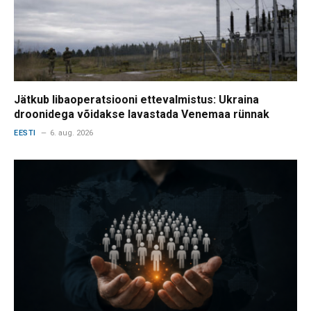
Jätkub libaoperatsiooni ettevalmistus: Ukraina
droonidega võidakse lavastada Venemaa rünnak
EESTI
6. aug. 2026