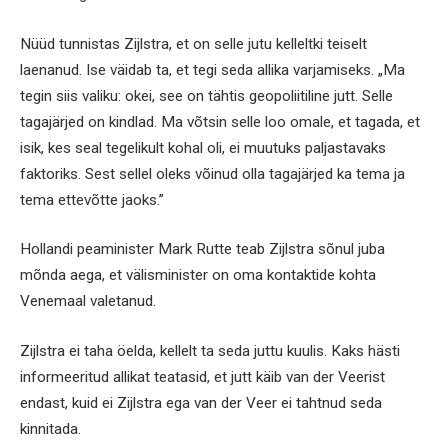
Nüüd tunnistas Zijlstra, et on selle jutu kelleltki teiselt
laenanud. Ise väidab ta, et tegi seda allika varjamiseks. „Ma
tegin siis valiku: okei, see on tähtis geopoliitiline jutt. Selle
tagajärjed on kindlad. Ma võtsin selle loo omale, et tagada, et
isik, kes seal tegelikult kohal oli, ei muutuks paljastavaks
faktoriks. Sest sellel oleks võinud olla tagajärjed ka tema ja
tema ettevõtte jaoks.”
Hollandi peaminister Mark Rutte teab Zijlstra sõnul juba
mõnda aega, et välisminister on oma kontaktide kohta
Venemaal valetanud.
Zijlstra ei taha öelda, kellelt ta seda juttu kuulis. Kaks hästi
informeeritud allikat teatasid, et jutt käib van der Veerist
endast, kuid ei Zijlstra ega van der Veer ei tahtnud seda
kinnitada.