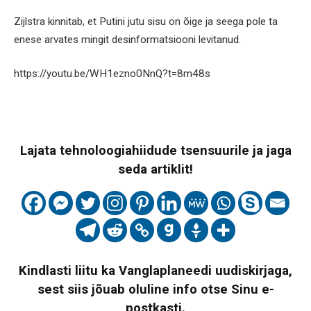
Zijlstra kinnitab, et Putini jutu sisu on õige ja seega pole ta
enese arvates mingit desinformatsiooni levitanud.
https://youtu.be/WH1ezno0NnQ?t=8m48s
Lajata tehnoloogiahiidude tsensuurile ja jaga
seda artiklit!
Kindlasti liitu ka Vanglaplaneedi uudiskirjaga,
sest siis jõuab oluline info otse Sinu e-
postkasti.