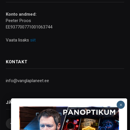
Konto andmed:
Peeter Proos
EE937700771001063744
Vaata lisaks
siit
KONTAKT
info@vanglaplaneet.ee
JÄLGI SOTSIAALMEEDIAS
Facebook
X
Instagram
YouTube
Telegram