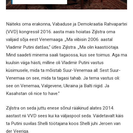
Näiteks oma erakonna, Vabaduse ja Demokraatia Rahvapartei
(VVD) kongressil 2016. aasta mais hoiatas Zijlstra oma
valijaid sõja eest Venemaaga. „Ma viibisin 2006. aastal
Vladimir Putini datšas,” ütles Zijlstra. „Ma olin kaastöötaja.
Mind saadeti minema saali tagaossa, kus see toimus. Aga ma
kuulsin väga hästi, milline oli Vladimir Putini vastus
küsimusele, mida ta mõistab Suur-Venemaa all. Sest Suur-
Venemaa on see, mida ta tagasi tahab. Ja tema vastus oli:
see on Venemaa, Valgevene, Ukraina ja Balti riigid. Ja
Kasahstan oli nice to have.”
Zijlstra on seda juttu enese sõnul rääkinud alates 2014.
aastast nii VVD sees kui ka väljaspool seda. Väidetavalt käis
ta Putini suvilas Shelli töötajana koos Shelli juhi Jeroen van
der Veeriga.