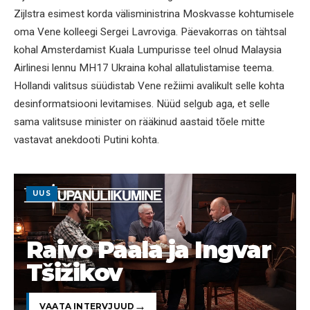
Zijlstra esimest korda välisministrina Moskvasse kohtumisele
oma Vene kolleegi Sergei Lavroviga. Päevakorras on tähtsal
kohal Amsterdamist Kuala Lumpurisse teel olnud Malaysia
Airlinesi lennu MH17 Ukraina kohal allatulistamise teema.
Hollandi valitsus süüdistab Vene režiimi avalikult selle kohta
desinformatsiooni levitamises. Nüüd selgub aga, et selle
sama valitsuse minister on rääkinud aastaid tõele mitte
vastavat anekdooti Putini kohta.
UUS
Raivo Paala ja Ingvar
Tšižikov
VAATA INTERVJUUD