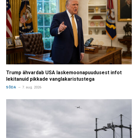
Trump ähvardab USA laskemoonapuudusest infot
lekitanuid pikkade vanglakaristustega
SÕDA
7. aug. 2026