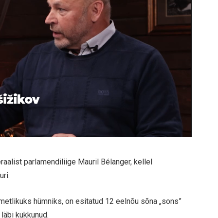
šižikov
aalist parlamendiliige Mauril Bélanger, kellel
uri.
 ametlikuks hümniks, on esitatud 12 eelnõu sõna „sons”
 läbi kukkunud.