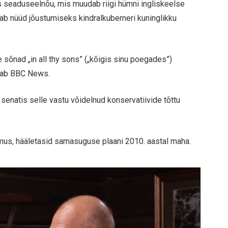
s seaduseelnõu, mis muudab riigi hümni ingliskeelse
b nüüd jõustumiseks kindralkuberneri kuninglikku
õnad „in all thy sons” („kõigis sinu poegades”)
ndab BBC News.
senatis selle vastu võidelnud konservatiivide tõttu
namus, hääletasid samasuguse plaani 2010. aastal maha.