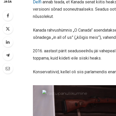
Delfi
annab teada, et Kanada senat kiitis heak
JAGA
versiooni sõnad sooneutraalseks. Seadus oota
nõusolekut.
Kanada rahvushümnis „O Canada” asendatakse s
sõnadega „in all of us” („kõigis meis”), vahe
2016. aastast pärit seaduseelnõu jäi vahepeal 
toppama, kuid kiideti eile siiski heaks.
Konservatiivid, kellel oli siis parlamendis e