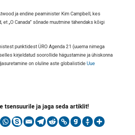
t Atwood ja endine peaminister Kim Campbell, kes
id, et „O Canada” sõnade muutmine tähendaks kõigi
mistest punktidest ÜRO Agenda 21 (uuema nimega
elles kirjeldatud soorollide hägustamine ja ühiskonna
ljasuretamine on oluline aste globalistide
Uue
 tsensuurile ja jaga seda artiklit!