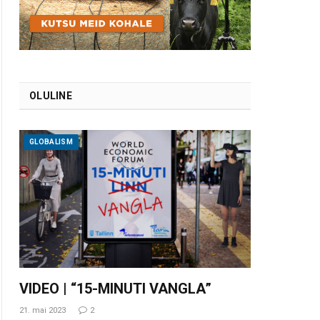
OLULINE
GLOBALISM
VIDEO | “15-MINUTI VANGLA”
21. mai 2023
2