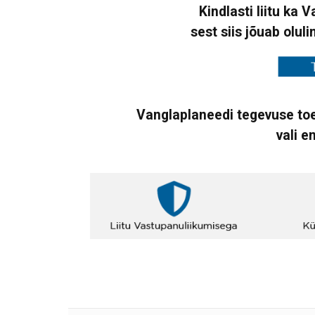
Kindlasti liitu ka 
sest siis jõuab oluli
Vanglaplaneedi tegevuse toe
vali e