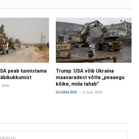
USA peab tunnistama
Trump: USA võib Ukraina
 läbikukkumist
maavaradest võtta „peaaegu
kõike, mida tahab”
. 2026
GLOBALISM
3. aug. 2026