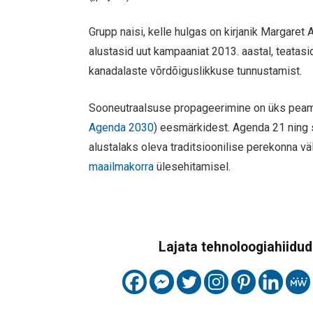
Grupp naisi, kelle hulgas on kirjanik Margare
alustasid uut kampaaniat 2013. aastal, teatas
kanadalaste võrdõiguslikkuse tunnustamist.
Sooneutraalsuse propageerimine on üks pea
Agenda 2030
) eesmärkidest. Agenda 21 ning s
alustalaks oleva traditsioonilise perekonna vä
maailmakorra
ülesehitamisel.
Lajata tehnoloogiahiidude