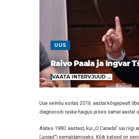
UUS
Raivo Paala ja Ingvar T
VAATA INTERVJUUD
Uue eelnõu esitas 2016. aastal kõigepealt liber
diagnoositi raske haigus ja kes samal aastal s
Alates 1980. aastast, kui „O Canada” sai riigi
(„pojad”) eemaldamiseks. Kõik katsed on seni