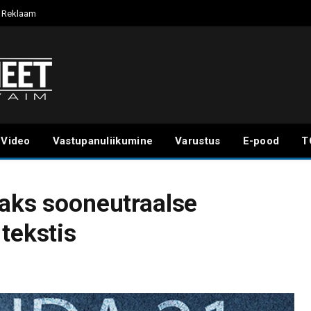
Reklaam
Video
Vastupanuliikumine
Varustus
E-pood
T
eaks sooneutraalse
tekstis