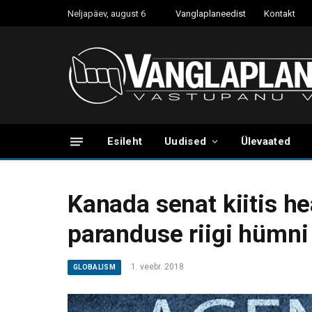
Neljapäev, august 6
Vanglaplaneedist
Kontakt
Esileht
Uudised
Ülevaated
Kanada senat kiitis h
paranduse riigi hümni 
1. veebr. 2018
GLOBALISM