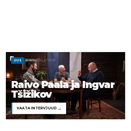
UUS
Raivo Paala ja Ingvar
Tšižikov
VAATA INTERVJUUD