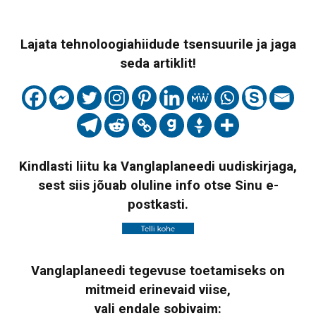
Lajata tehnoloogiahiidude tsensuurile ja jaga
seda artiklit!
Kindlasti liitu ka Vanglaplaneedi uudiskirjaga,
sest siis jõuab oluline info otse Sinu e-
postkasti.
Vanglaplaneedi tegevuse toetamiseks on
mitmeid erinevaid viise,
vali endale sobivaim: