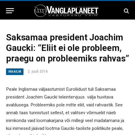
Saksamaa president Joachim
Gaucki: “Eliit ei ole probleem,
praegu on probleemiks rahvas”
2. juuli 2016
MAAILM
Peale Inglismaa väljaastumist Euroliidust tuli Saksamaa
president Joachim Gaucki teleintervjuus välja huvitava
avaldusega. Probleemiks pole mitte eliit, vaid rahvastik. See
annab taas tunnistust sellest, et valitsev võimueliit näeb
inimkonda vaid loomakarjana või millegi veel madalamana ja
kui inimesed jäävad lootma Gaucki-taoliste poliitikute peale,