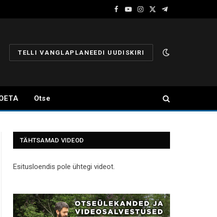
Facebook
YouTube
Instagram
X
Telegram
(Twitter)
TELLI VANGLAPLANEEDI UUDISKIRI
OETA
Otse
TÄHTSAMAD VIDEOD
Esitusloendis pole ühtegi videot.