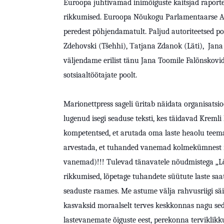
Euroopa juhtivamad inimõiguste kaitsjad raportee
rikkumised. Euroopa Nõukogu Parlamentaarse Ass
peredest põhjendamatult. Paljud autoriteetsed 
Zdehovski (Tšehhi), Тatjana Zdanok (Läti), Jana
väljendame erilist tänu Jana Toomile Falõnskovide
sotsiaaltöötajate poolt.
Marionettpress sageli üritab näidata organisatsio
lugenud isegi seaduse teksti, kes täidavad Kremli k
kompetentsed, et arutada oma laste heaolu tee
arvestada, et tuhanded vanemad kolmekümnest rii
vanemad)!!! Tulevad tänavatele nõudmistega „L
rikkumised, lõpetage tuhandete süütute laste sa
seaduste raames. Me astume välja rahvusriigi säil
kasvaksid moraalselt terves keskkonnas nagu seda
lastevanemate õiguste eest, perekonna terviklikku