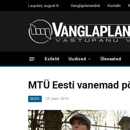
Laupäev, august 8
Vanglaplaneedist
Kontakt
Esileht
Uudised
Ülevaated
MTÜ Eesti vanemad p
25. jaan. 2016
EESTI