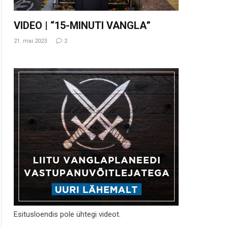
VIDEO | “15-MINUTI VANGLA”
21. mai 2023
2
Esitusloendis pole ühtegi videot.