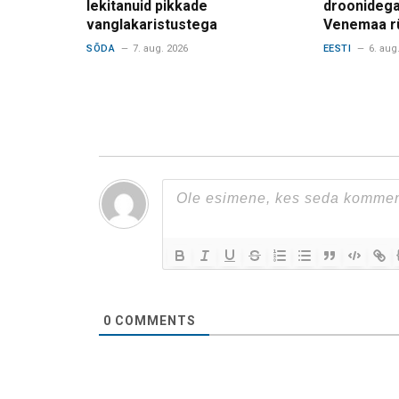
lekitanuid pikkade
droonidega
vanglakaristustega
Venemaa r
SÕDA
7. aug. 2026
EESTI
6. aug
0
COMMENTS