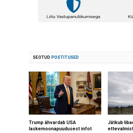
SEOTUD
POSTITUSED
Trump ähvardab USA
Jätkub liba
laskemoonapuudusest infot
ettevalmis