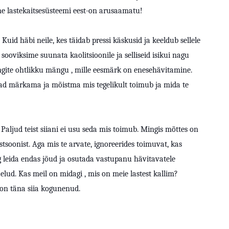
ne lastekaitsesüsteemi eest-on arusaamatu!
. Kuid häbi neile, kes täidab pressi käskusid ja keeldub sellele
 sooviksime suunata kaolitsioonile ja selliseid isikui nagu
ängite ohtlikku mängu , mille eesmärk on enesehävitamine.
ad märkama ja mõistma mis tegelikult toimub ja mida te
Paljud teist siiani ei usu seda mis toimub. Mingis mõttes on
stsoonist. Aga mis te arvate, ignoreerides toimuvat, kas
 leida endas jõud ja osutada vastupanu hävitavatele
elud. Kas meil on midagi , mis on meie lastest kallim?
 on täna siia kogunenud.