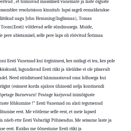
rivad , et toimuvad massilised vanemate ja laste õiguste
amblee resolutsioon kinnitab: lapsi sageli eemaldatakse
poliitikud nagu John Hemming(Inglismaa), Тоmas
 Тооm(Eesti) võitlevad selle sündmusega. Muide,
 pere abistamisel, selle pere laps oli röövitud Šotimaa
oni Eesti Vanemad kui ürginimesi, kes midagi ei tea, kes pole
äskusid, lagundavad Eesti riiki ja üleüldse ei ole piisavalt
madel. Need süüdistused hämmastavad oma lollusega kui
gist (esimest korda ajaloos ühinesid nelja kontinendi
õpetage Barnevarn! Peatage karjuvad inimõiguste
atuste lõhkumine !“ Eesti Vanemad on alati tegutsenud
itamise eest. Me võitleme selle eest, et meie lapsed
 näeb ette Eesti Vabariigi Põhiseadus. Me seisame laste ja
se eest. Kuidas me õõnestame Eesti riiki ja