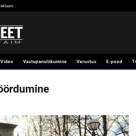
Reklaam
Video
Vastupanuliikumine
Varustus
E-pood
T
öördumine