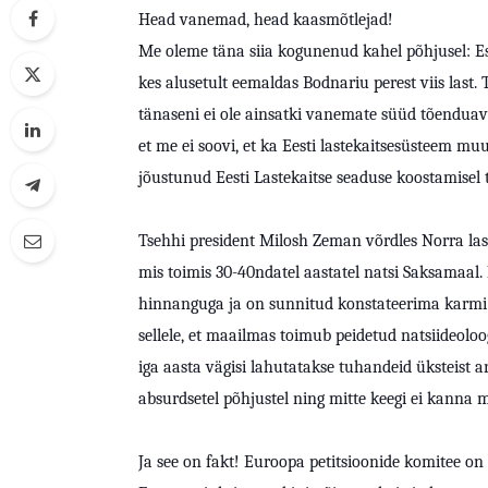
Head vanemad, head kaasmõtlejad!
Me oleme täna siia kogunenud kahel põhjusel: Esit
kes alusetult eemaldas Bodnariu perest viis last.
tänaseni ei ole ainsatki vanemate süüd tõenduav
et me ei soovi, et ka Eesti lastekaitsesüsteem mu
jõustunud Eesti Lastekaitse seaduse koostamisel 
Tsehhi president Milosh Zeman võrdles Norra las
mis toimis 30-40ndatel aastatel natsi Saksamaal
hinnanguga ja on sunnitud konstateerima karmi 
sellele, et maailmas toimub peidetud natsiideolo
iga aasta vägisi lahutatakse tuhandeid üksteist 
absurdsetel põhjustel ning mitte keegi ei kanna 
Ja see on fakt! Euroopa petitsioonide komitee 