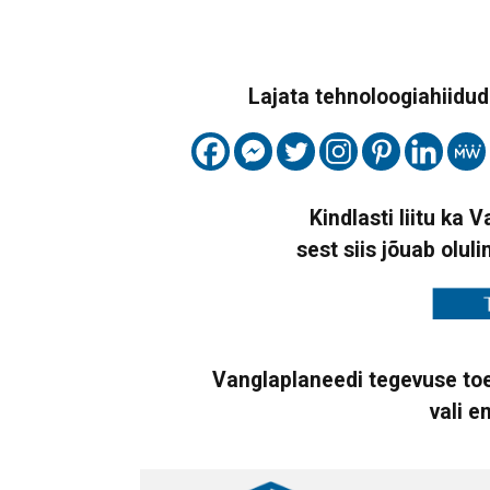
Lajata tehnoloogiahiidude
Kindlasti liitu ka 
sest siis jõuab oluli
Vanglaplaneedi tegevuse toe
vali e