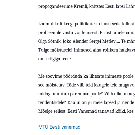
propogandeerime Kremli, kaitstes Eesti lapsi Lää
Loomulikult keegi poliitikutest ei usu seda lollust
probleemile vastu võitlemisest. Erilist tähelepanu
Olga Sõtnik, Joko Alender, Sergei Metlev…. Te m
Tulge mõistusele! Inimesed aina rohkem hakkav
oma riigiga teete.
Me soovime pöörduda ka lihtsate inimeste poole. 
see mõistetav. Tõde viib teid kaugele teie mugavu
midagi muutub paremuse poole? Võib olla on aeg
tendentsidele? Kaalul on ju meie lapsed ja nende 
Mõelge sellest. Eesti Vanemad tänavad kõiki, kes
MTÜ Eesti vanemad