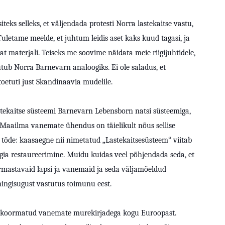
eks selleks, et väljendada protesti Norra lastekaitse vastu,
 Tuletame meelde, et juhtum leidis aset kaks kuud tagasi, ja
at materjali.
Teiseks me soovime näidata meie riigijuhtidele,
utub Norra Barnevarn analoogiks. Ei ole saladus, et
toetuti just Skandinaavia mudelile.
tekaitse süsteemi Barnevarn Lebensborn natsi süsteemiga,
. Maailma vanemate ühendus on täielikult nõus sellise
tõde: kaasaegne nii nimetatud „Lastekaitsesüsteem“ viitab
ogia restaureerimine. Muidu kuidas veel põhjendada seda, et
armastavaid lapsi ja vanemaid ja seda väljamõeldud
mingisugust vastutus toimunu eest.
on koormatud vanemate murekirjadega kogu Euroopast.