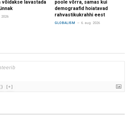
 võidakse lavastada
poole võrra, samas kui
ünnak
demograafid hoiatavad
rahvastikukrahhi eest
. 2026
GLOBALISM
6. aug. 2026
{}
[+]