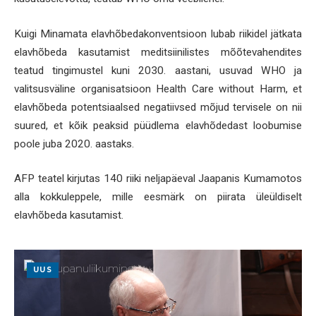
Kuigi Minamata elavhõbedakonventsioon lubab riikidel jätkata
elavhõbeda kasutamist meditsiinilistes mõõtevahendites
teatud tingimustel kuni 2030. aastani, usuvad WHO ja
valitsusväline organisatsioon Health Care without Harm, et
elavhõbeda potentsiaalsed negatiivsed mõjud tervisele on nii
suured, et kõik peaksid püüdlema elavhõdedast loobumise
poole juba 2020. aastaks.
AFP teatel kirjutas 140 riiki neljapäeval Jaapanis Kumamotos
alla kokkuleppele, mille eesmärk on piirata üleüldiselt
elavhõbeda kasutamist.
UUS