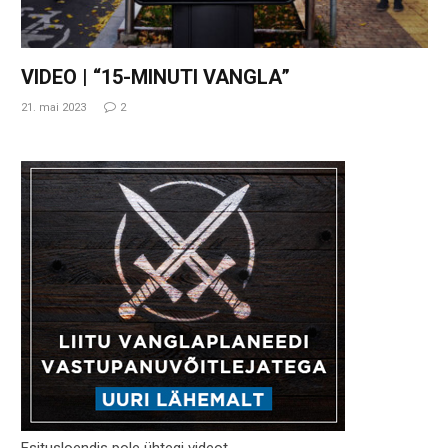
VIDEO | “15-MINUTI VANGLA”
21. mai 2023
2