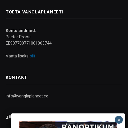
TOETA VANGLAPLANEETI
Konto andmed:
Peeter Proos
EE937700771001063744
Vaata lisaks
siit
KONTAKT
info@vanglaplaneet.ee
JÄLGI SOTSIAALMEEDIAS