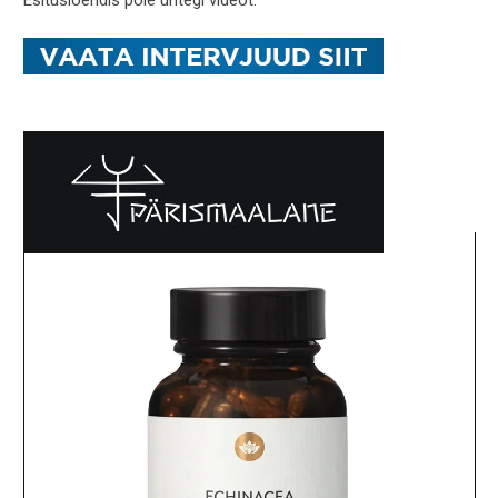
Esitusloendis pole ühtegi videot.