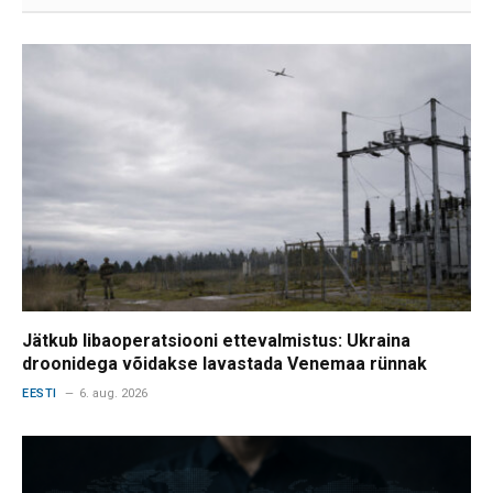
Jätkub libaoperatsiooni ettevalmistus: Ukraina
droonidega võidakse lavastada Venemaa rünnak
EESTI
6. aug. 2026