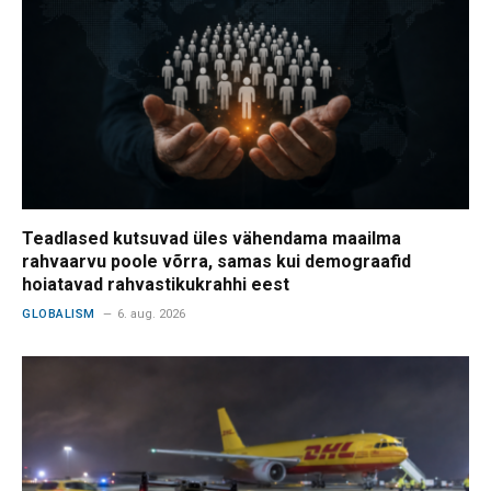
Teadlased kutsuvad üles vähendama maailma
rahvaarvu poole võrra, samas kui demograafid
hoiatavad rahvastikukrahhi eest
GLOBALISM
6. aug. 2026