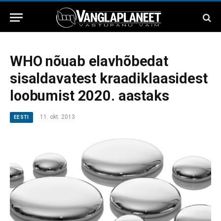
WHO nõuab elavhõbedat
sisaldavatest kraadiklaasidest
loobumist 2020. aastaks
11. okt. 2013
EESTI