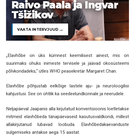
Raivo Paala ja Ingvar
Tšižikov
VAATA INTERVJUUD
„Elavhõbe on üks kümnest keemilisest ainest, mis on
suurimaks ohuks inimeste tervisele ja jäävad ökosüsteemi
põlvkondadeks,“ ütles WHO peasekretär Margaret Chan.
Elavhõbe põhjustab eelkõige lastele aju- ja neuroloogilisi
kahjustusi. See on ohtlik ka seedeelundkonnale ja neerudele.
Neljapäeval Jaapanis alla kirjutatud konventsioonis loetletakse
mitmeid elavhõbeda tänapäevaseid kasutusvaldkondi, millest
allakirjutanud lubavad loobuda. Elavhõbedakaevanduste
sulgemiseks antakse aega 15 aastat.