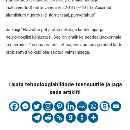
Puhastatud teetanuse toksoid (formaldehüüdiga
inaktiveeritud) mitte vähem kui 20 IU (~10 Lf). Abiained:
alumiinium hüdroksiid
,
tiomersaal
, puhverlahus”
Ja kuigi “Elavhõbe põhjustab eelkõige lastele aju- ja
neuroloogilisi kahjustusi. See on ohtlik ka seedeelundkonnale
ja neerudele,” ei usu ma eriti, et sagenev autism ja muud laste
probleemid võiksid olla seotud vaktsiinidega.
Lajata tehnoloogiahiidude tsensuurile ja jaga
seda artiklit!