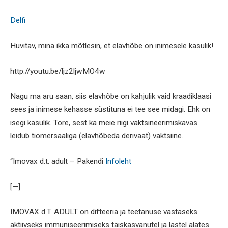
Delfi
Huvitav, mina ikka mõtlesin, et elavhõbe on inimesele kasulik!
http://youtu.be/ljz2ljwMO4w
Nagu ma aru saan, siis elavhõbe on kahjulik vaid kraadiklaasi
sees ja inimese kehasse süstituna ei tee see midagi. Ehk on
isegi kasulik. Tore, sest ka meie riigi vaktsineerimiskavas
leidub tiomersaaliga (elavhõbeda derivaat) vaktsiine.
“Imovax d.t. adult – Pakendi
Infoleht
[—]
IMOVAX d.T. ADULT on difteeria ja teetanuse vastaseks
aktiivseks immuniseerimiseks täiskasvanutel ja lastel alates