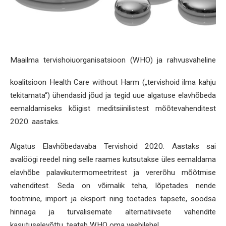
Maailma tervishoiuorganisatsioon (WHO) ja rahvusvaheline
koalitsioon Health Care without Harm („tervishoid ilma kahju
tekitamata“) ühendasid jõud ja tegid uue algatuse elavhõbeda
eemaldamiseks kõigist meditsiinilistest mõõtevahenditest
2020. aastaks.
Algatus Elavhõbedavaba Tervishoid 2020. Aastaks sai
avalöögi reedel ning selle raames kutsutakse üles eemaldama
elavhõbe palavikutermomeetritest ja vererõhu mõõtmise
vahenditest. Seda on võimalik teha, lõpetades nende
tootmine, import ja eksport ning toetades täpsete, soodsa
hinnaga ja turvalisemate alternatiivsete vahendite
kasutuselevõttu, teatab WHO oma veebilehel.