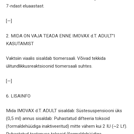
7-ndast eluaastast.
[—]
2. MIDA ON VAJA TEADA ENNE IMOVAX d.T. ADULT”I
KASUTAMIST
Vaktsiin viaalis sisaldab tiomersaali. Võivad tekkida
ülitundlikkusreaktsioonid tiomersaali suhtes.
[—]
6. LISAINFO
Mida IMOVAX d.T. ADULT sisaldab: Süstesuspensiooni üks
(0,5 ml) annus sisaldab: Puhastatud difteeria toksoid
(formaldehüüdiga inaktiveeritud) mitte vähem kui 2 IU (~2 Lf).