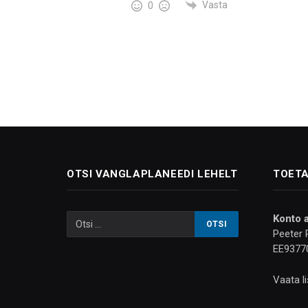
Vasta
0
OTSI VANGLAPLANEEDI LEHELT
TOETA
Konto 
Peeter 
EE9377
Vaata l