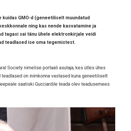
e kuidas GMO-d (geneetiliselt muundatud
 keskkonnale ning kas nende kasvatamine ja
tagasi sai tänu ühele elektronkirjale veidi
d teadlased ise oma tegemistest.
ural Society nimelise portaali asutaja, kes ütles ühes
ad teadlased on inimkonna vastased kuna geneetiliselt
Seepeale saatiski Gucciardile teada olev teadusemees