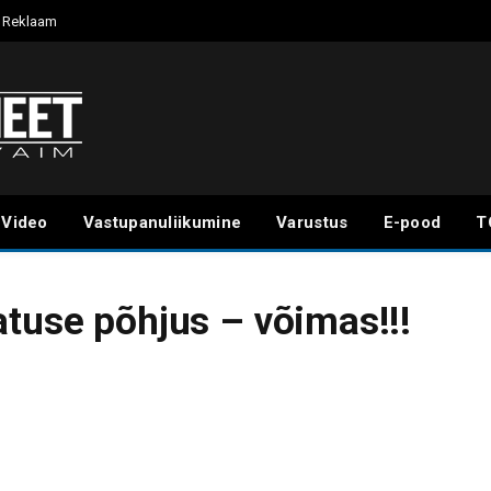
Reklaam
Video
Vastupanuliikumine
Varustus
E-pood
T
atuse põhjus – võimas!!!