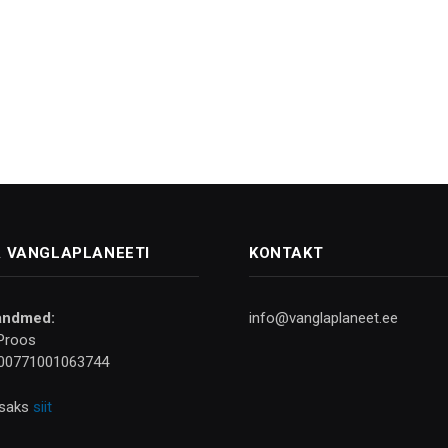
 VANGLAPLANEETI
KONTAKT
andmed:
info@vanglaplaneet.ee
Proos
00771001063744
isaks
siit