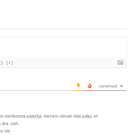
{}
[+]
vanemad
nimkonna päästja. Inimesi olevat niiiiii palju, et
 ära. oeh…
e üle