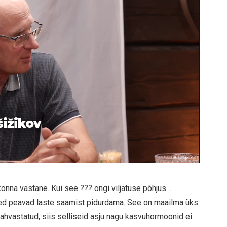
šižikov
mkonna vastane. Kui see ??? ongi viljatuse põhjus…
sed peavad laste saamist pidurdama. See on maailma üks
ahvastatud, siis selliseid asju nagu kasvuhormoonid ei