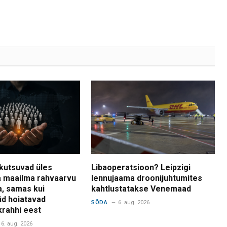
kutsuvad üles
Libaoperatsioon? Leipzigi
 maailma rahvaarvu
lennujaama droonijuhtumites
a, samas kui
kahtlustatakse Venemaad
d hoiatavad
SÕDA
6. aug. 2026
krahhi eest
6. aug. 2026