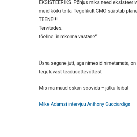
EKSISTEERIKS. Põhjus miks need eksisteerivad 
meid kõiki toita. Tegelikult GMO säästab planee
TEENE!!!
Tervitades,
tõeline ’inimkonna vastane'”
Üsna segane jutt, aga nimesid nimetamata, o
tegelevast teadusettevõttest.
Mis ma muud oskan soovida – jätku leiba!
Mike Adamsi intervjuu Anthony Gucciardiga