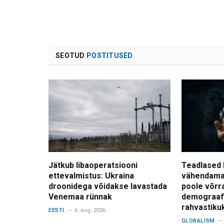
SEOTUD
POSTITUSED
Jätkub libaoperatsiooni
Teadlased 
ettevalmistus: Ukraina
vähendama
droonidega võidakse lavastada
poole võrr
Venemaa rünnak
demograafi
rahvastiku
EESTI
6. aug. 2026
GLOBALISM