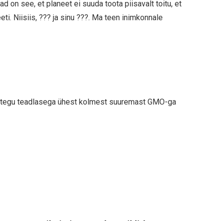
on see, et planeet ei suuda toota piisavalt toitu, et
ti. Niisiis, ??? ja sinu ???. Ma teen inimkonnale
n tegu teadlasega ühest kolmest suuremast GMO-ga