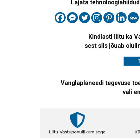
Lajata tehnoloogiahiidude
Kindlasti liitu ka 
sest siis jõuab oluli
Vanglaplaneedi tegevuse toe
vali e