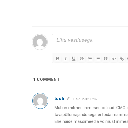
1
COMMENT
tuuli
1. okt. 2012 18:47
Mul on mitmed inimesed öelnud: GMO on i
tavapõllumajandusega ei toida maailma
Ehe näide massimeedia võimust inimes