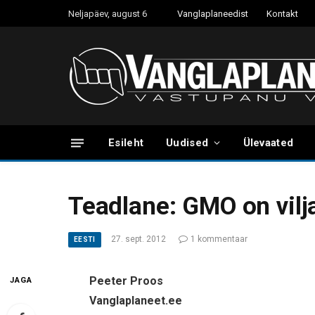
Neljapäev, august 6
Vanglaplaneedist
Kontakt
Esileht
Uudised
Ülevaated
Teadlane: GMO on vilj
27. sept. 2012
1 kommentaar
EESTI
Peeter Proos
JAGA
Vanglaplaneet.ee