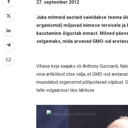
27. september 2012
Juba mitmeid aastaid vaieldakse teema ül
organismid) mõjuvad inimese tervisele ja
kasutamine õigustab ennast. Mõned päevad 
selgemaks, mida arvavad GMO-sid aretava
Vihase kirja saajaks oli Anthony Gucciardi, Nat
oma artiklitest otse välja, et GMO-sid aretav
muundatud organismid põhjustavad viljatust. 
talle vulgaarsusi täis läkituse.