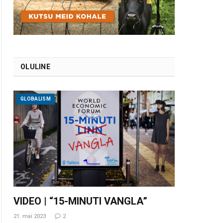
OLULINE
GLOBALISM
VIDEO | “15-MINUTI VANGLA”
21. mai 2023
2