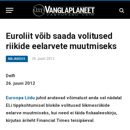
Euroliit võib saada volitused
riikide eelarvete muutmiseks
26. juuni 2012
MAJANDUS
Delfi
26. juuni 2012
Euroopa Liidu
juhid arutavad võimalust anda sel nädalal
ELi tippkohtumisel blokile volitused liikmesriikide
eelarve muutmiseks, kui need ei täida fiskaaleeskirju,
kirjutas ärileht Financial Times teisipäeval.