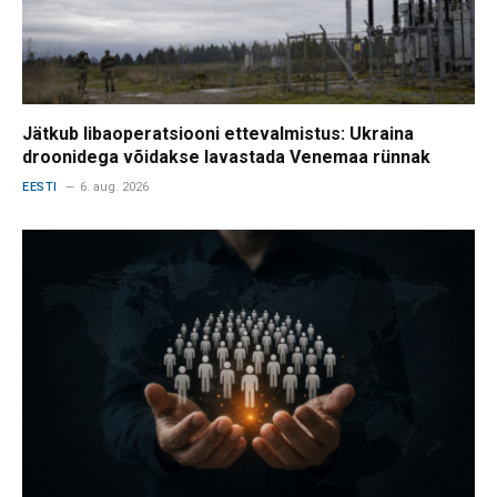
Jätkub libaoperatsiooni ettevalmistus: Ukraina
droonidega võidakse lavastada Venemaa rünnak
EESTI
6. aug. 2026