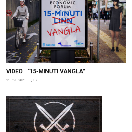
VIDEO | “15-MINUTI VANGLA”
21. mai 2023
2