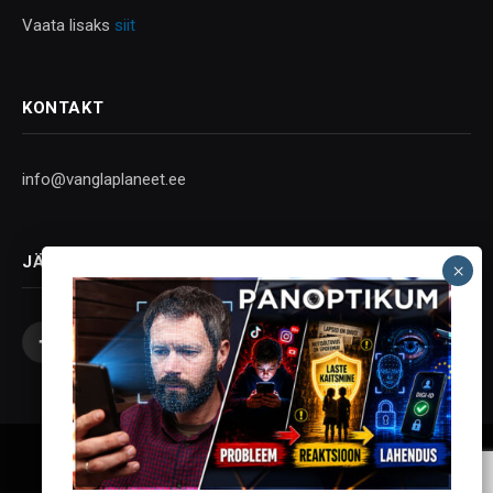
Vaata lisaks
siit
KONTAKT
info@vanglaplaneet.ee
JÄLGI SOTSIAALMEEDIAS
Facebook
X
Instagram
YouTube
Telegram
(Twitter)
Vanglaplaneet - Vastupanu Vaim