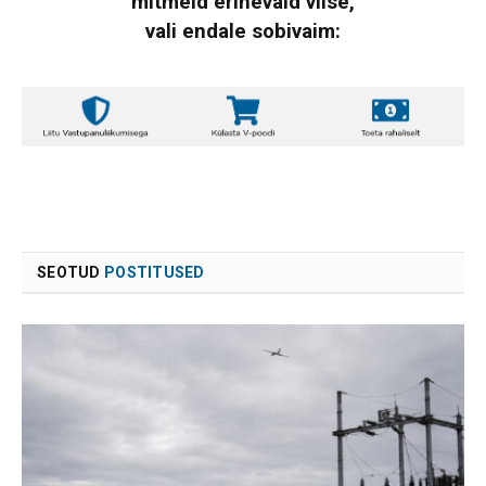
mitmeid erinevaid viise,
vali endale sobivaim:
SEOTUD
POSTITUSED