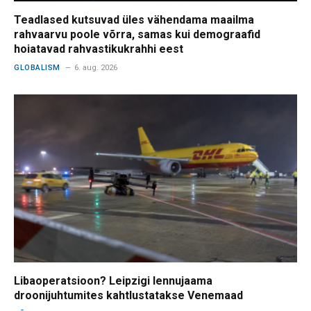
Teadlased kutsuvad üles vähendama maailma
rahvaarvu poole võrra, samas kui demograafid
hoiatavad rahvastikukrahhi eest
GLOBALISM
6. aug. 2026
Libaoperatsioon? Leipzigi lennujaama
droonijuhtumites kahtlustatakse Venemaad