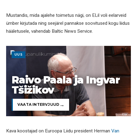
Mustandis, mida ajalehe toimetus nägi, on ELil voli eelarveid
ümber kirjutada ning seejärel pannakse soovitused kogu liidus
hääletusele, vahendab Baltic News Service.
UUS
Raivo Paala ja Ingvar
Tšižikov
VAATA INTERVJUUD
Kava koostajad on Euroopa Liidu president Herman
Van