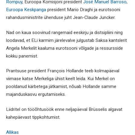
Rompuy
, Euroopa Komisjoni president
José Manuel Barroso
,
Euroopa Keskpanga
president Mario Draghi ja eurotsooni
rahandusministrite ühenduse juht Jean-Claude Juncker.
Nad on kaua soovinud rangemaid eeskirju ja distsipliini ning
loodavad, et ELi karmim järelevalve julgustab Saksa kantslerit
Angela Merkelit kaaluma eurotsooni võlgade ja ressursside
kokku panemist.
Prantsuse president François Hollande teeb kolmapäeval
viimase katse Merkeliga ühist keelt leida. Kui Merkel on
pooldanud kärbetega jätkamist, nõuab Hollande samme
majanduskasvu ergutamiseks.
Liidritel on tööõhtusöök enne neljapäeval Brüsselis algavat
kahepäevast tippkohtumist.
Allikas