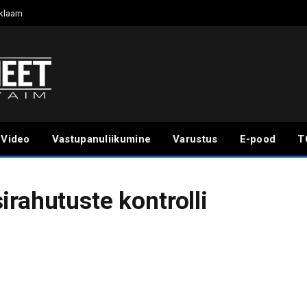
klaam
Video
Vastupanuliikumine
Varustus
E-pood
T
rahutuste kontrolli