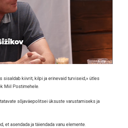
šižikov
isaldab kiivrit, kilpi ja erinevaid turviseid,» ütles
k Miil Postimehele.
atavate sõjaväepolitsei üksuste varustamiseks ja
tud, et asendada ja täiendada vanu elemente.