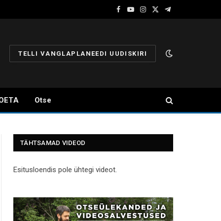
Facebook
YouTube
Instagram
X
Telegram
(Twitter)
TELLI VANGLAPLANEEDI UUDISKIRI
OETA
Otse
TÄHTSAMAD VIDEOD
Esitusloendis pole ühtegi videot.