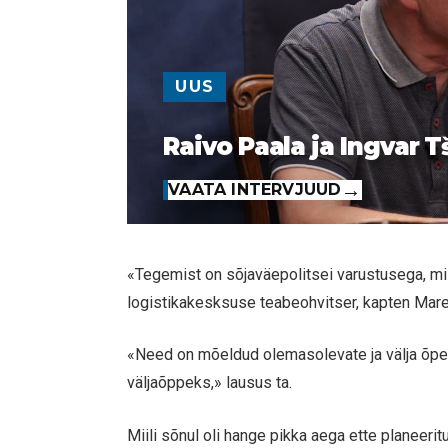
UUS
Raivo Paala ja Ingvar T
VAATA INTERVJUUD
«Tegemist on sõjaväepolitsei varustusega, mis s
logistikakesksuse teabeohvitser, kapten Mare
«Need on mõeldud olemasolevate ja välja õpet
väljaõppeks,» lausus ta.
Miili sõnul oli hange pikka aega ette planeeri