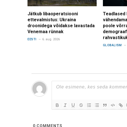
Jätkub libaoperatsiooni
Teadlased 
ettevalmistus: Ukraina
vähendama
droonidega võidakse lavastada
poole võrr
Venemaa rünnak
demograafi
rahvastiku
EESTI
6. aug. 2026
GLOBALISM
0
COMMENTS