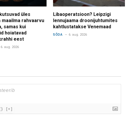
kutsuvad üles
Libaoperatsioon? Leipzigi
 maailma rahvaarvu
lennujaama droonijuhtumites
a, samas kui
kahtlustatakse Venemaad
d hoiatavad
SÕDA
6. aug. 2026
krahhi eest
6. aug. 2026
{}
[+]