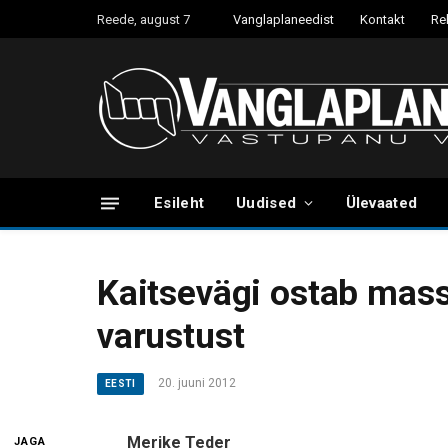
Reede, august 7
Vanglaplaneedist
Kontakt
Re
Esileht
Uudised
Ülevaated
Kaitsevägi ostab massi
varustust
20. juuni 2012
EESTI
Merike Teder
JAGA