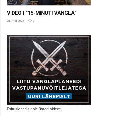
VIDEO | “15-MINUTI VANGLA”
21. mai 2023
2
Esitusloendis pole ühtegi videot.