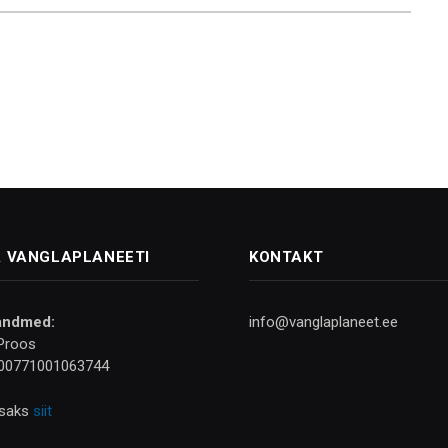
 VANGLAPLANEETI
KONTAKT
andmed:
info@vanglaplaneet.ee
Proos
00771001063744
isaks
siit