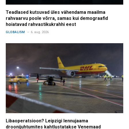
Teadlased kutsuvad üles vähendama maailma
rahvaarvu poole võrra, samas kui demograafid
hoiatavad rahvastikukrahhi eest
GLOBALISM
6. aug. 2026
Libaoperatsioon? Leipzigi lennujaama
droonijuhtumites kahtlustatakse Venemaad