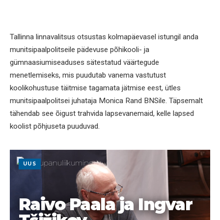
Tallinna linnavalitsus otsustas kolmapäevasel istungil anda
munitsipaalpolitseile pädevuse põhikooli- ja
gümnaasiumiseaduses sätestatud väärtegude
menetlemiseks, mis puudutab vanema vastutust
koolikohustuse täitmise tagamata jätmise eest, ütles
munitsipaalpolitsei juhataja Monica Rand BNSile. Täpsemalt
tähendab see õigust trahvida lapsevanemaid, kelle lapsed
koolist põhjuseta puuduvad.
UUS
Raivo Paala ja Ingvar