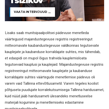
Tšižikov
VAATA INTERVJUUD
Lisaks saab munitsipaalpolitsei pädevuse menetleda
väärtegusid majandustegevuse registris registreeringut
mitteomavate kaubandustegevuse valdkonnas tegutsevate
kauplejate ja kaubanduse korraldajate suhtes, mis tähendab,
et edaspidi on mupol õigus trahvida kauplemisloata
tegutsevaid kauplusi ja kauplejaid. Majandustegevuse registris
registreeringut mitteomavate kauplejate ja kaubanduse
korraldajate suhtes väärtegude menetlemise pädevus oli
varem vaid Tallinna ettevõtlusametil. Varem tegeles koolist
põhjuseta puudujate korralekutsumisega Tallinna haridusamet,
kuid nüüd jääb haridusameti ülesandeks menetluseelse
materjali kogumine ja menetlemiseks edastamine
munitsipaalpolitseile.