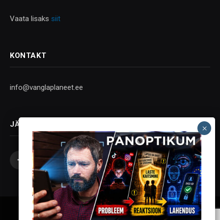
Vaata lisaks
siit
KONTAKT
info@vanglaplaneet.ee
JÄLGI SOTSIAALMEEDIAS
Facebook
X
Instagram
YouTube
Telegram
(Twitter)