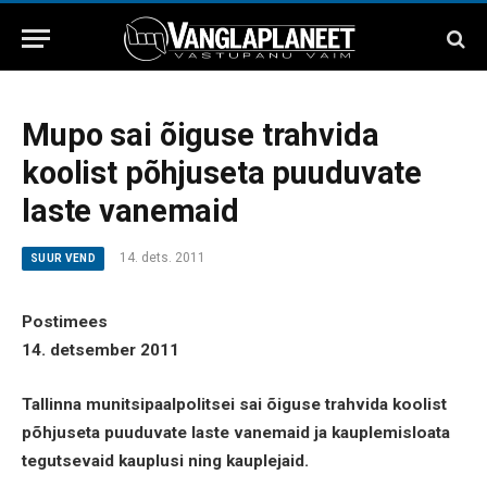
Mupo sai õiguse trahvida
koolist põhjuseta puuduvate
laste vanemaid
14. dets. 2011
SUUR VEND
Postimees
14. detsember 2011
Tallinna munitsipaalpolitsei sai õiguse trahvida koolist
põhjuseta puuduvate laste vanemaid ja kauplemisloata
tegutsevaid kauplusi ning kauplejaid.