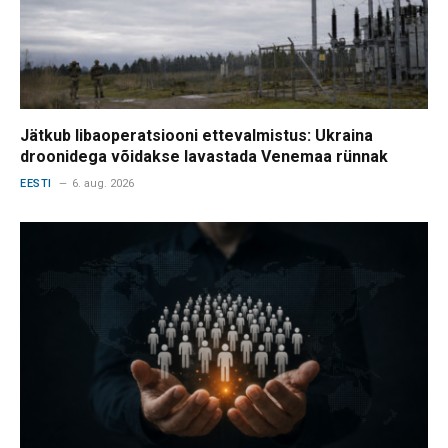
Jätkub libaoperatsiooni ettevalmistus: Ukraina
droonidega võidakse lavastada Venemaa rünnak
EESTI
6. aug. 2026