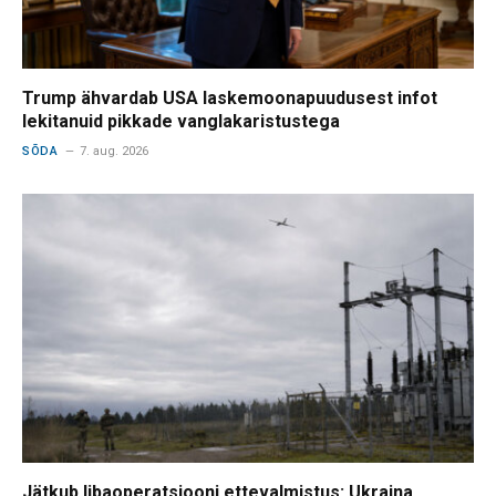
Trump ähvardab USA laskemoonapuudusest infot
lekitanuid pikkade vanglakaristustega
SÕDA
7. aug. 2026
Jätkub libaoperatsiooni ettevalmistus: Ukraina