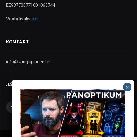
EE937700771001063744
Vaata lisaks
siit
KONTAKT
info@vanglaplaneet.ee
JÄLGI SOTSIAALMEEDIAS
Facebook
X
Instagram
YouTube
Telegram
(Twitter)