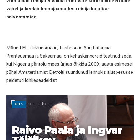
võimaldab reisijatel valida erinevate kontrollimeetodite
vahel ja keelab lennujaamades reisija kujutise
salvestamise.
Mõned EL-i liikmesmaad, teiste seas Suurbritannia,
Prantsusmaa ja Saksamaa, on kehaskännereid testinud seda,
kui Nigeeria päritolu mees üritas õhkida 2009. aasta esimesel
pühal Amsterdamist Detroiti suundunud lennukis aluspesusse
peidetud lõhkeseadeldist.
UUS
Raivo Paala ja Ingvar