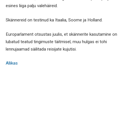
esines liiga palju valehäireid.
Skännereid on testinud ka Itaalia, Soome ja Holland.
Europarlament otsustas juulis, et skännerite kasutamine on
lubatud teatud tingimuste täitmisel, muu hulgas ei tohi
lennujaamad säilitada reisijate kujutisi.
Allikas