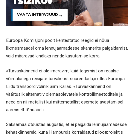
Tšižikov
VAATA INTERVJUUD
Euroopa Komisjoni poolt kehtestatud reeglid ei nõua
liikmesmaadel oma lennujaamadesse skännerite paigaldamist,
vaid määravad kindlaks nende kasutamise korra.
«Turvaskännerid ei ole imeravim, kuid tegemist on reaalse
võimalusega reisijate turvalisust suurendada,» ütles Euroopa
Liidu transpordivolinik Siim Kallas. «Turvaskännerid on
väärtuslik alternatiiv olemasolevatele kontrollimeetoditele ja
need on nii metallist kui mittemetallist esemete avastamisel
äärmiselt tõhusad.»
Saksamaa otsustas augustis, et ei paigalda lennujaamadesse
kehaskännereid, kuna Hamburgis korraldatud pilootprojektis