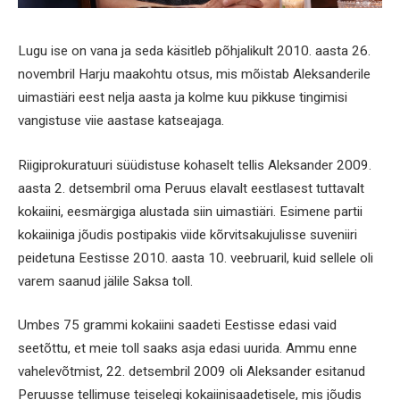
Lugu ise on vana ja seda käsitleb põhjalikult 2010. aasta 26.
novembril Harju maakohtu otsus, mis mõistab Aleksanderile
uimastiäri eest nelja aasta ja kolme kuu pikkuse tingimisi
vangistuse viie aastase katseajaga.
Riigiprokuratuuri süüdistuse kohaselt tellis Aleksander 2009.
aasta 2. detsembril oma Peruus elavalt eestlasest tuttavalt
kokaiini, eesmärgiga alustada siin uimastiäri. Esimene partii
kokaiiniga jõudis postipakis viide kõrvitsakujulisse suveniiri
peidetuna Eestisse 2010. aasta 10. veebruaril, kuid sellele oli
varem saanud jälile Saksa toll.
Umbes 75 grammi kokaiini saadeti Eestisse edasi vaid
seetõttu, et meie toll saaks asja edasi uurida. Ammu enne
vahelevõtmist, 22. detsembril 2009 oli Aleksander esitanud
Peruusse tellimuse teiselegi kokaiinisaadetisele, mis jõudis