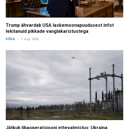
Trump ähvardab USA laskemoonapuudusest infot
lekitanuid pikkade vanglakaristustega
SÕDA
7. aug. 2026
Jätkub libaoperatsiooni ettevalmistus: Ukraina