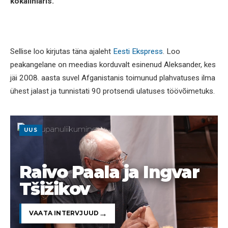
kokaiiniäris.
Sellise loo kirjutas täna ajaleht
Eesti Ekspress
. Loo
peakangelane on meedias korduvalt esinenud Aleksander, kes
jäi 2008. aasta suvel Afganistanis toimunud plahvatuses ilma
ühest jalast ja tunnistati 90 protsendi ulatuses töövõimetuks.
UUS
Raivo Paala ja Ingvar
Tšižikov
VAATA INTERVJUUD