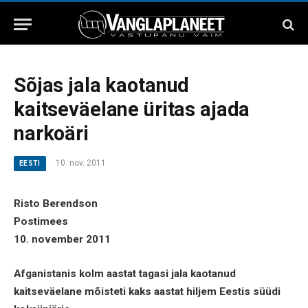
Sõjas jala kaotanud
kaitseväelane üritas ajada
narkoäri
10. nov. 2011
EESTI
Risto Berendson
Postimees
10. november 2011
Afganistanis kolm aastat tagasi jala kaotanud
kaitseväelane mõisteti kaks aastat hiljem Eestis süüdi