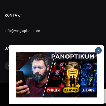
KONTAKT
info@vanglaplaneet.ee
JÄLGI SOTSIAALMEEDIAS
Facebook
X
Instagram
YouTube
Telegram
(Twitter)
Vanglaplaneet - Vastupanu Vaim