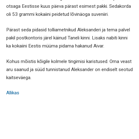
otsaga Eestisse kuus päeva pärast esimest pakki. Sedakorda
oli 53 grammi kokaiini peidetud lõvinäoga suveniiri.
Pärast seda pidasid tolliametnikud Aleksanderi ja tema palvel
pakil postkontoris järel käinud Taneli kinni. Lisaks nabiti kinni
ka kokaiini Eestis müüma pidama hakanud Aivar.
Kohus mõistis kõigile kolmele tingimisi karistused. Oma veast
aru saanud ja süüd tunnistanud Aleksander on endiselt seotud
kaitseväega.
Allikas