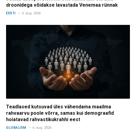
droonidega võidakse lavastada Venemaa rünnak
EESTI
6. aug. 2026
Teadlased kutsuvad üles vähendama maailma
rahvaarvu poole võrra, samas kui demograafid
hoiatavad rahvastikukrahhi eest
GLOBALISM
6. aug. 2026