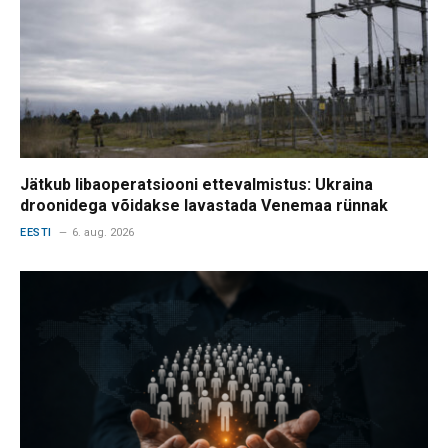
Jätkub libaoperatsiooni ettevalmistus: Ukraina
droonidega võidakse lavastada Venemaa rünnak
EESTI
6. aug. 2026