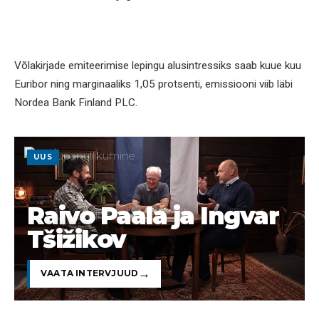
Võlakirjade emiteerimise lepingu alusintressiks saab kuue kuu
Euribor ning marginaaliks 1,05 protsenti, emissiooni viib läbi
Nordea Bank Finland PLC.
UUS
Raivo Paala ja Ingvar
Tšižikov
VAATA INTERVJUUD