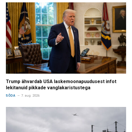
Trump ähvardab USA laskemoonapuudusest infot
lekitanuid pikkade vanglakaristustega
SÕDA
7. aug. 2026