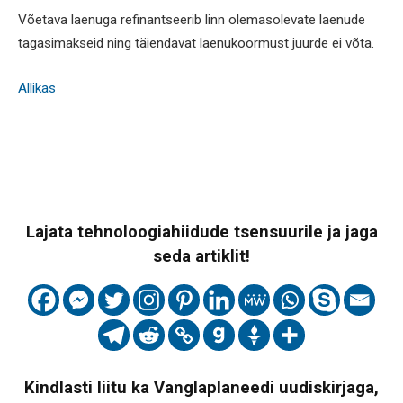
Võetava laenuga refinantseerib linn olemasolevate laenude
tagasimakseid ning täiendavat laenukoormust juurde ei võta.
Allikas
Lajata tehnoloogiahiidude tsensuurile ja jaga
seda artiklit!
Kindlasti liitu ka Vanglaplaneedi uudiskirjaga,