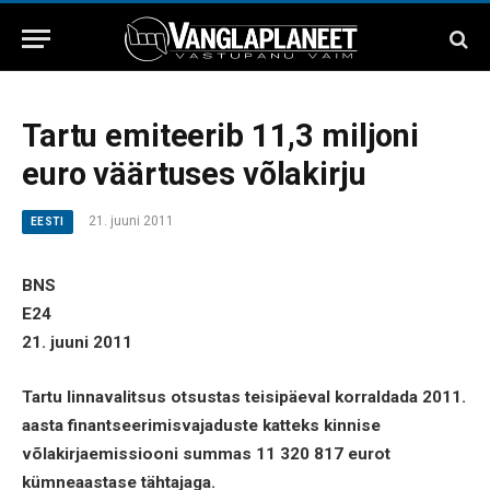
Tartu emiteerib 11,3 miljoni
euro väärtuses võlakirju
21. juuni 2011
EESTI
BNS
E24
21. juuni 2011
Tartu linnavalitsus otsustas teisipäeval korraldada 2011.
aasta finantseerimisvajaduste katteks kinnise
võlakirjaemissiooni summas 11 320 817 eurot
kümneaastase tähtajaga.