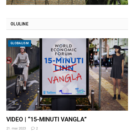
OLULINE
GLOBALISM
VIDEO | “15-MINUTI VANGLA”
21. mai 2023
2