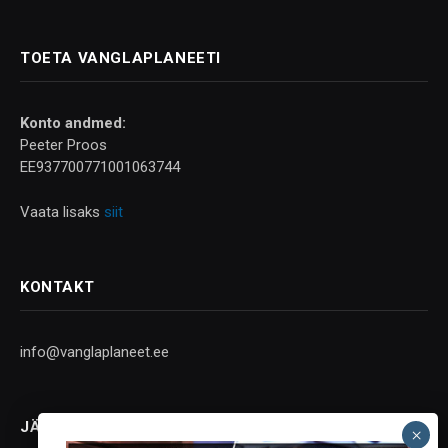
TOETA VANGLAPLANEETI
Konto andmed:
Peeter Proos
EE937700771001063744
Vaata lisaks
siit
KONTAKT
info@vanglaplaneet.ee
JÄLGI SOTSIAALMEEDIAS