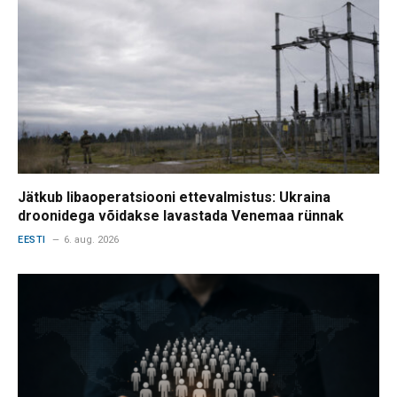
Jätkub libaoperatsiooni ettevalmistus: Ukraina
droonidega võidakse lavastada Venemaa rünnak
EESTI
6. aug. 2026