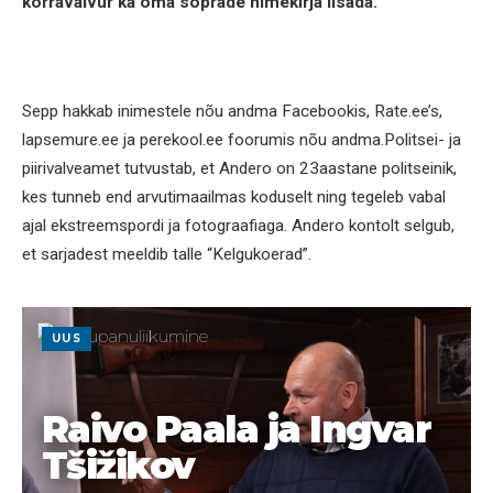
korravalvur ka oma sõprade nimekirja lisada.
Sepp hakkab inimestele nõu andma Facebookis, Rate.ee’s,
lapsemure.ee ja perekool.ee foorumis nõu andma.Politsei- ja
piirivalveamet tutvustab, et Andero on 23aastane politseinik,
kes tunneb end arvutimaailmas koduselt ning tegeleb vabal
ajal ekstreemspordi ja fotograafiaga. Andero kontolt selgub,
et sarjadest meeldib talle “Kelgukoerad”.
UUS
Raivo Paala ja Ingvar
Tšižikov