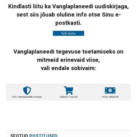
Kindlasti liitu ka Vanglaplaneedi uudiskirjaga,
sest siis jõuab oluline info otse Sinu e-
postkasti.
Vanglaplaneedi tegevuse toetamiseks on
mitmeid erinevaid viise,
vali endale sobivaim:
SEOTUD
POSTITUSED