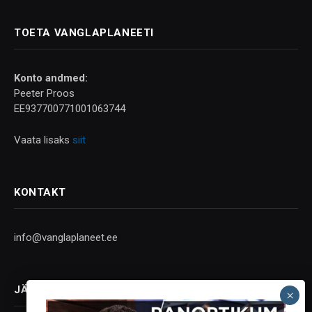
TOETA VANGLAPLANEETI
Konto andmed:
Peeter Proos
EE937700771001063744
Vaata lisaks
siit
KONTAKT
info@vanglaplaneet.ee
JÄLGI SOTSIAALMEEDIAS