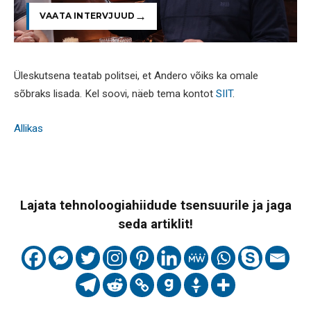
VAATA INTERVJUUD
Üleskutsena teatab politsei, et Andero võiks ka omale
sõbraks lisada. Kel soovi, näeb tema kontot
SIIT
.
Allikas
Lajata tehnoloogiahiidude tsensuurile ja jaga
seda artiklit!