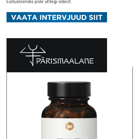
Esitusloendis pole ühtegi videot.