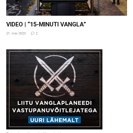
VIDEO | “15-MINUTI VANGLA”
21. mai 2023
2