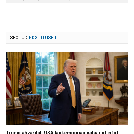
SEOTUD
POSTITUSED
Trump ähvardab USA laskemoonapuudusest infot