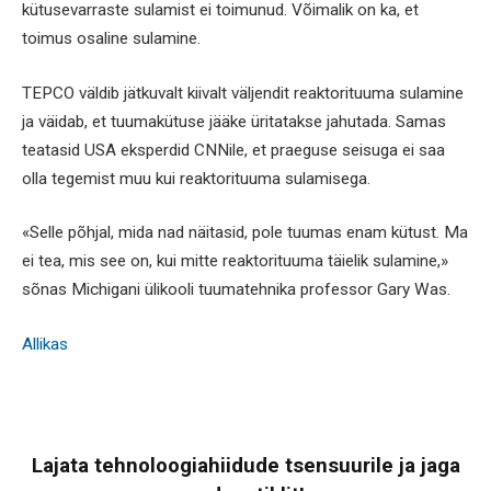
kütusevarraste sulamist ei toimunud. Võimalik on ka, et
toimus osaline sulamine.
TEPCO väldib jätkuvalt kiivalt väljendit reaktorituuma sulamine
ja väidab, et tuumakütuse jääke üritatakse jahutada. Samas
teatasid USA eksperdid CNNile, et praeguse seisuga ei saa
olla tegemist muu kui reaktorituuma sulamisega.
«Selle põhjal, mida nad näitasid, pole tuumas enam kütust. Ma
ei tea, mis see on, kui mitte reaktorituuma täielik sulamine,»
sõnas Michigani ülikooli tuumatehnika professor Gary Was.
Allikas
Lajata tehnoloogiahiidude tsensuurile ja jaga