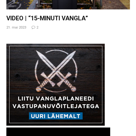
VIDEO | “15-MINUTI VANGLA”
21. mai 2023
2