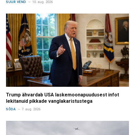
SUUR VEND
10. aug. 2026
Trump ähvardab USA laskemoonapuudusest infot
lekitanuid pikkade vanglakaristustega
SÕDA
7. aug. 2026