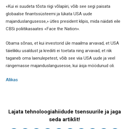
«Kui ei suudeta tõsta riigi võlapiiri, võib see segi paisata
globaalse finantssüsteemi ja lükata USA uude
majanduslangusesse,» ütles president klipis, mida näidati eile
CBSi poliitikasaates «Face the Nation».
Obama sõnas, et kui investorid üle maailma arvavad, et USA
täielikku usaldust ja krediiti ei toetata ning arvavad, et riik
taganeb oma laenulepetest, võib see viia USA uude ja veel
rängemasse majanduslangusesse, kui äsja möödunud oli.
Allikas
Lajata tehnoloogiahiidude tsensuurile ja jaga
seda artiklit!