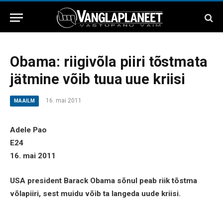
Obama: riigivõla piiri tõstmata
jätmine võib tuua uue kriisi
16. mai 2011
MAAILM
Adele Pao
E24
16. mai 2011
USA president Barack Obama sõnul peab riik tõstma
võlapiiri, sest muidu võib ta langeda uude kriisi.