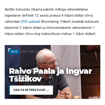
Aprillis tutvustas Obama paketti, millega vähendatakse
riigieelarve defitsiiti 12 aasta jooksul 4 triljoni dollari võrra,
vahendab
ERR uudised
Bloombergi. Pakett sisaldab kulutuste
kärpimist 2 triljoni dollari ja intressimaksete vähendamist 1
triljoni dollari võrra ning maksutõuse mahus 1 triljon dollarit.
UUS
Raivo Paala ja Ingvar
Tšižikov
VAATA INTERVJUUD