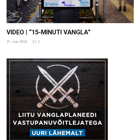
VIDEO | “15-MINUTI VANGLA”
21. mai 2023
2