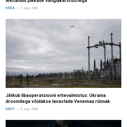
lekitanuid pikkade vanglakaristustega
SÕDA
7. aug. 2026
Jätkub libaoperatsiooni ettevalmistus: Ukraina
droonidega võidakse lavastada Venemaa rünnak
EESTI
6. aug. 2026