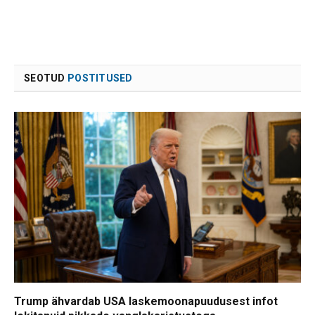
SEOTUD
POSTITUSED
Trump ähvardab USA laskemoonapuudusest infot