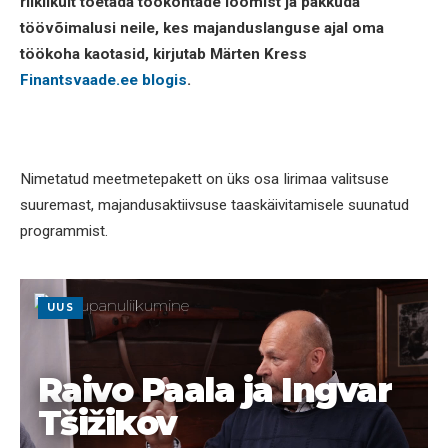
riiklikult toetada töökohtade loomist ja pakkuda
töövõimalusi neile, kes majanduslanguse ajal oma
töökoha kaotasid, kirjutab Märten Kress
Finantsvaade.ee blogis
.
Nimetatud meetmetepakett on üks osa Iirimaa valitsuse
suuremast, majandusaktiivsuse taaskäivitamisele suunatud
programmist.
UUS
Raivo Paala ja Ingvar
Tšižikov