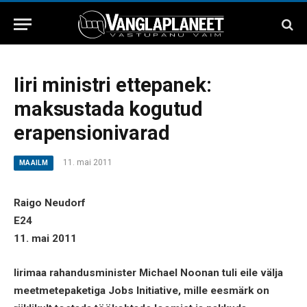
Iiri ministri ettepanek:
maksustada kogutud
erapensionivarad
11. mai 2011
MAAILM
Raigo Neudorf
E24
11. mai 2011
Iirimaa rahandusminister Michael Noonan tuli eile välja
meetmetepaketiga Jobs Initiative, mille eesmärk on