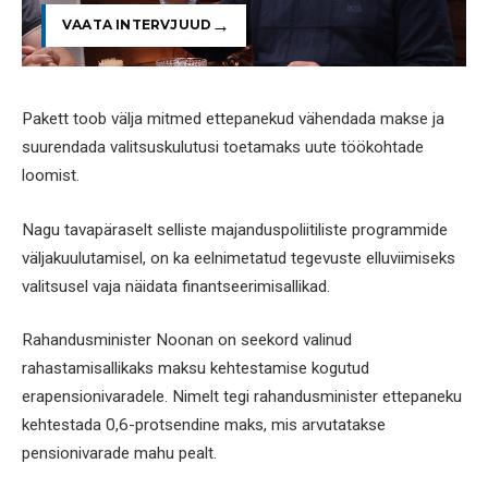
VAATA INTERVJUUD
Pakett toob välja mitmed ettepanekud vähendada makse ja
suurendada valitsuskulutusi toetamaks uute töökohtade
loomist.
Nagu tavapäraselt selliste majanduspoliitiliste programmide
väljakuulutamisel, on ka eelnimetatud tegevuste elluviimiseks
valitsusel vaja näidata finantseerimisallikad.
Rahandusminister Noonan on seekord valinud
rahastamisallikaks maksu kehtestamise kogutud
erapensionivaradele. Nimelt tegi rahandusminister ettepaneku
kehtestada 0,6-protsendine maks, mis arvutatakse
pensionivarade mahu pealt.