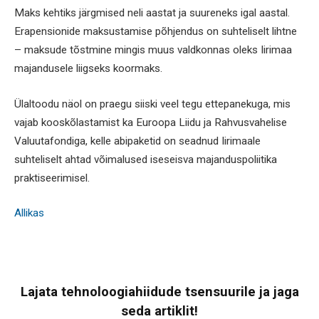
Maks kehtiks järgmised neli aastat ja suureneks igal aastal.
Erapensionide maksustamise põhjendus on suhteliselt lihtne
– maksude tõstmine mingis muus valdkonnas oleks Iirimaa
majandusele liigseks koormaks.
Ülaltoodu näol on praegu siiski veel tegu ettepanekuga, mis
vajab kooskõlastamist ka Euroopa Liidu ja Rahvusvahelise
Valuutafondiga, kelle abipaketid on seadnud Iirimaale
suhteliselt ahtad võimalused iseseisva majanduspoliitika
praktiseerimisel.
Allikas
Lajata tehnoloogiahiidude tsensuurile ja jaga
seda artiklit!