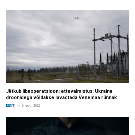
Jätkub libaoperatsiooni ettevalmistus: Ukraina
droonidega võidakse lavastada Venemaa rünnak
EESTI
6. aug. 2026