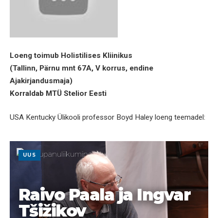
Loeng toimub Holistilises Kliinikus
(Tallinn, Pärnu mnt 67A, V korrus, endine
Ajakirjandusmaja)
Korraldab MTÜ Stelior Eesti
USA Kentucky Ülikooli professor Boyd Haley loeng teemadel:
UUS
Raivo Paala ja Ingvar
Tšižikov