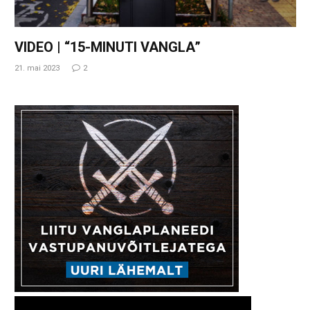
VIDEO | “15-MINUTI VANGLA”
21. mai 2023
2