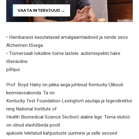
VAATA INTERVJUUD
• Hambaravis kasutatavad amalgaamtäidised ja nende seos
Alzheimeri tõvega.
• Tiomersaali toksiline toime lastele: autismispektri häire
tõenäoline
põhjus.
Prof. Boyd Haley on pikka aega juhtinud Kentucky Ülikooli
keemiaosakonda. Ta on
Kentucky Test Foundation-Lexington’i asutaja ja tegevdirektor
ning National Institute of
Health Biomedical Science Section’i alaline liige. Tema elutöö
on olnud elavhõbeda poolt
ajukoele tekitatud kahjustuste uurimine ja selle seosed