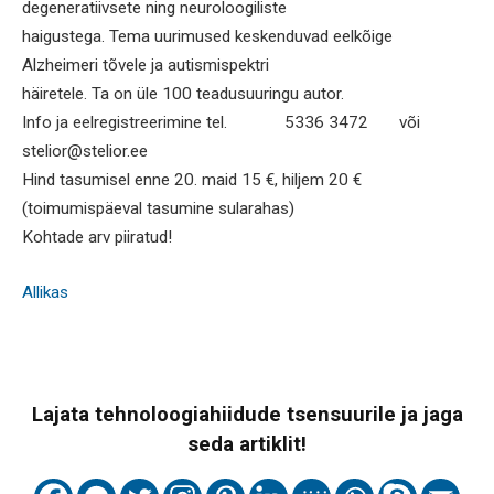
degeneratiivsete ning neuroloogiliste
haigustega. Tema uurimused keskenduvad eelkõige
Alzheimeri tõvele ja autismispektri
häiretele. Ta on üle 100 teadusuuringu autor.
Info ja eelregistreerimine tel. 5336 3472 või
stelior@stelior.ee
Hind tasumisel enne 20. maid 15 €, hiljem 20 €
(toimumispäeval tasumine sularahas)
Kohtade arv piiratud!
Allikas
Lajata tehnoloogiahiidude tsensuurile ja jaga
seda artiklit!