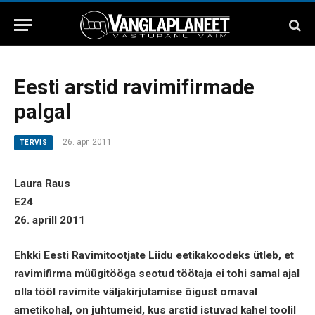
Eesti arstid ravimifirmade
palgal
26. apr. 2011
TERVIS
Laura Raus
E24
26. aprill 2011
Ehkki Eesti Ravimitootjate Liidu eetikakoodeks ütleb, et
ravimifirma müügitööga seotud töötaja ei tohi samal ajal
olla tööl ravimite väljakirjutamise õigust omaval
ametikohal, on juhtumeid, kus arstid istuvad kahel toolil