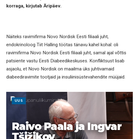
korraga, kirjutab Äripäev.
Näiteks ravimifirma Novo Nordisk Eesti filiaali juht,
endokrinoloog Tiit Halling töötas tänavu kahel kohal: oli
ravimifirma Novo Nordisk Eesti filiaali juht, samal ajal võttis
patsiente vastu Eesti Diabeedikeskuses. Konfliktsust lisab
asjaolu, et Novo Nordisk on maailma üks juhtivamaid
diabeediravimite tootjaid ja insuliinisüstevahendite müüjaid.
UUS
Raivo Paala ja Ingvar
Tšižikov