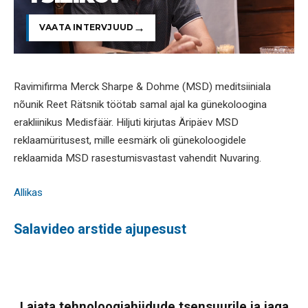
VAATA INTERVJUUD
Ravimifirma Merck Sharpe & Dohme (MSD) meditsiiniala
nõunik Reet Rätsnik töötab samal ajal ka günekoloogina
erakliinikus Medisfäär. Hiljuti kirjutas Äripäev MSD
reklaamüritusest, mille eesmärk oli günekoloogidele
reklaamida MSD rasestumisvastast vahendit Nuvaring.
Allikas
Salavideo arstide ajupesust
Lajata tehnoloogiahiidude tsensuurile ja jaga