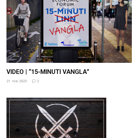
VIDEO | “15-MINUTI VANGLA”
21. mai 2023
2