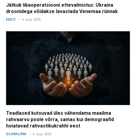
Jätkub libaoperatsiooni ettevalmistus: Ukraina
droonidega võidakse lavastada Venemaa rünnak
EESTI
6. aug. 2026
Teadlased kutsuvad üles vähendama maailma
rahvaarvu poole võrra, samas kui demograafid
hoiatavad rahvastikukrahhi eest
GLOBALISM
6. aug. 2026